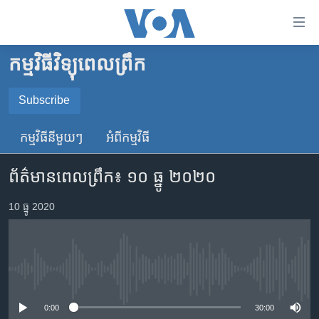
ភ្ជាប់​
ទៅ​
គេហទំព័រ​
កម្មវិធីវិទ្យុពេលព្រឹក
កម្ពុជា
ទាក់ទង
រំលង​
អន្តរជាតិ
Subscribe
និង​
SUBSCRIBE
អាមេរិក
ចូល​
កម្មវិធី​នីមួយៗ
អំពី​កម្មវិធី​
ទៅ​​
ចិន
YouTube Music
ទំព័រ​
ព័ត៌មានពេលព្រឹក៖ ១០​ ធ្នូ ២០២០
ហេឡូវីអូអេ
ព័ត៌មាន​​
តែ​
កម្ពុជាច្នៃប្រតិដ្ឋ
10 ធ្នូ 2020
Spotify
ម្តង
ព្រឹត្តិការណ៍ព័ត៌មាន
រំលង​
ទទួល​​​សេវា​​​ Podcast
និង​
ទូរទស្សន៍ / វីដេអូ​
ចូល​
No media source currently available
វិទ្យុ / ផតខាសថ៍
ទៅ​
ទំព័រ​
កម្មវិធីទាំងអស់
0:00
30:00