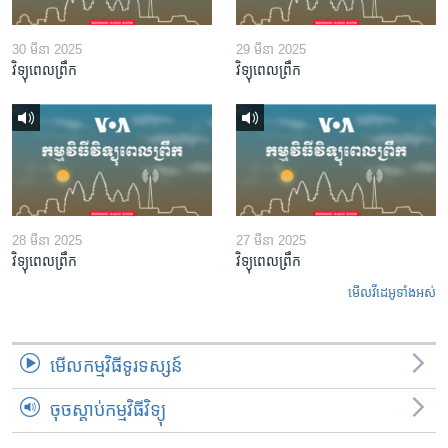
30 មីនា 2025
29 មីនា 2025
វិទ្យុពេលព្រឹក
វិទ្យុពេលព្រឹក
28 មីនា 2025
27 មីនា 2025
វិទ្យុពេលព្រឹក
វិទ្យុពេលព្រឹក
មើល​វីដេអូ​ទាំង​អស់
មើល​កម្មវិធី​ទូរទស្សន៍
ចុចស្តាប់កម្មវិធីវិទ្យុ