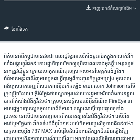
រចនា
សម្ព័ន្ធ​
ទាញ​យក​ពី​តំណភ្ជាប់​ដើម
Khmer English
រំលង​
និង​
បណ្តាញ​សង្គម
ចែករំលែក
ចូល​
ទៅ​
កាន់​
ទំព័រ​
ព័ត៌មាន​អំពី​កម្ពុជា​មាន​ដូចជា ពលរដ្ឋ​ខ្មែរ​អាមេរិកាំង​ខ្លះ​រារែក​ក្នុង​ការ​ចាក់​វ៉ាក់
ភាសា
ស្វែង​
សាំង​បង្ការ​កូវីដ១៩​ ទោះ​រដ្ឋាភិបាល​ចែក​ឲ្យ​ប្រើ​នា​ពេល​ខាង​មុខ​ក្តី។ មនុស្ស​៥​
រក
នាក់​ត្រូវ​ឃុំ​ខ្លួន ក្រោយ​ហេតុ​ការណ៍​ពុល​ស្រា«ស»នៅ​ខេត្ត​កំពង់ឆ្នាំង។
ព័ត៌មាន​អន្តរជាតិ​វិញ​មាន​ដូចជា ក្តី​បារម្ភ​ពី​​ការ​គ្មាន​កិច្ច​ព្រម​ព្រៀង​ មុន​​ពេល​
អង់គ្លេ​សចាក​ចេញ​​ពី​សហភាព​អឺរ៉ុប​កើន​ឡើង​ ខណៈ​លោក Johnson ​ទៅ​ទី​
ក្រុង​ប្រ៊ុចសែល។ អ៊ីរ៉ង់​ថ្លែង​​ថា​​ទណ្ឌកម្ម​របស់​​សហរដ្ឋ​អាមេរិក​​រារាំង​​កា​រ​ទទួល​
បាន​​វ៉ាក់សាំង​​ជំងឺ​កូវីដ​១៩។ ក្រុមហ៊ុន​សន្តិសុខ​​លើ​អ៊ីនធឺណិត FireEye ​ថា
មាន​រដ្ឋ​មួយ​បាន​លួច​ចូល​​យក​ព័ត៌មាន។ ឥណ្ឌូណេស៊ី​​​បោះ​ឆ្នោត​ទូទាំង​
ប្រទេស​​ ទោះ​បី​ជា​មាន​ការ​ព្រមាន​ពី​ការ​រាត​ត្បាត​នៃ​ជំងឺ​កូវីដ​១៩។ ​អេមីរ៉ាត​
អារ៉ាប់រួម​ថ្លែង​ថា​ វ៉ាក់សាំង​​ជំងឺ​កូវីដ​១៩ ​របស់​​ចិន​មាន​ប្រសិទ្ធភាព​​ជិត​៩០%។
យន្តហោះ​ប៊ូអ៊ីង 737 MAX​ ចាប់​ផ្តើម​ដំណើរ​ការ​​ដឹក​អ្នក​ដំណើរ​ឡើង​វិញ​
ដោយ​ក្រុម​ហ៊ុន​អាកាសចរណ៍​​ប្រេស៊ីល។ អ្នក​កាសែត​តស៊ូ​ធ្វើ​ការ​ទោះ​ជា​មាន​