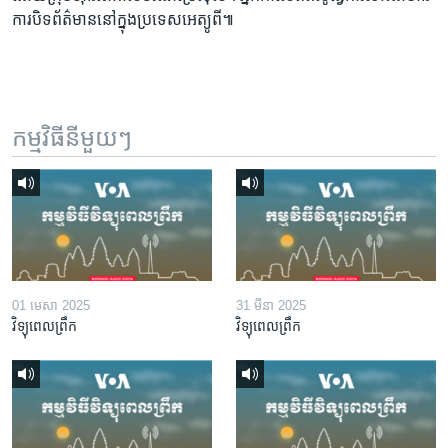
ការ​បិទ​ព័ត៌មាន​នៅ​ក្នុង​ប្រទេស​អេត្យូពី៕
កម្មវិធី​នីមួយៗ
01 មេសា 2025
31 មីនា 2025
វិទ្យុពេលព្រឹក
វិទ្យុពេលព្រឹក