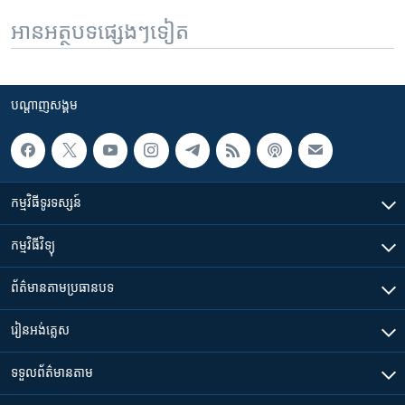
អានអត្ថបទផ្សេងៗទៀត
បណ្តាញ​សង្គម
កម្មវិធី​ទូរទស្សន៍
កម្មវិធី​វិទ្យុ
ព័ត៌មាន​តាមប្រធានបទ​
រៀន​​អង់គ្លេស
ទទួល​ព័ត៌មាន​តាម