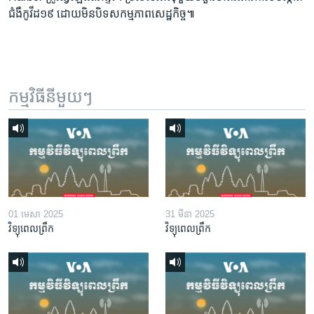
ជំងឺ​កូវីដ​១៩​ ​ដោយ​មិន​បិទ​សកម្មភាព​សេដ្ឋកិច្ច៕
កម្មវិធី​នីមួយៗ
01 មេសា 2025
31 មីនា 2025
វិទ្យុពេលព្រឹក
វិទ្យុពេលព្រឹក