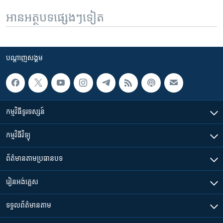
អានអត្ថបទផ្សេងៗទៀត
បណ្តាញ​សង្គម
កម្មវិធី​ទូរទស្សន៍
កម្មវិធី​វិទ្យុ
ព័ត៌មាន​តាមប្រធានបទ​
រៀន​​អង់គ្លេស
ទទួល​ព័ត៌មាន​តាម