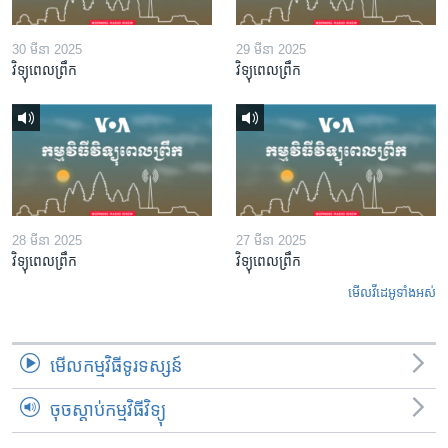
30 មីនា 2025
29 មីនា 2025
វិទ្យុពេលព្រឹក
វិទ្យុពេលព្រឹក
28 មីនា 2025
27 មីនា 2025
វិទ្យុពេលព្រឹក
វិទ្យុពេលព្រឹក
មើល​វីដេអូ​ទាំង​អស់
មើល​កម្មវិធី​ទូរទស្សន៍
ចុចស្តាប់កម្មវិធីវិទ្យុ