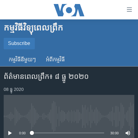
ភ្ជាប់​
ទៅ​
គេហទំព័រ​
កម្មវិធីវិទ្យុពេលព្រឹក
កម្ពុជា
ទាក់ទង
រំលង​
អន្តរជាតិ
Subscribe
និង​
SUBSCRIBE
អាមេរិក
ចូល​
កម្មវិធី​នីមួយៗ
អំពី​កម្មវិធី​
ទៅ​​
ចិន
YouTube Music
ទំព័រ​
ព័ត៌មានពេលព្រឹក៖​ ៨ ធ្នូ ២០២០
ហេឡូវីអូអេ
ព័ត៌មាន​​
តែ​
កម្ពុជាច្នៃប្រតិដ្ឋ
08 ធ្នូ 2020
Spotify
ម្តង
ព្រឹត្តិការណ៍ព័ត៌មាន
រំលង​
ទទួល​​​សេវា​​​ Podcast
និង​
ទូរទស្សន៍ / វីដេអូ​
ចូល​
No media source currently available
វិទ្យុ / ផតខាសថ៍
ទៅ​
ទំព័រ​
កម្មវិធីទាំងអស់
0:00
30:00