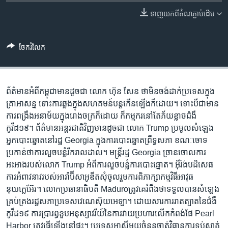
រចនា
សម្ព័ន្ធ​
ទាញ​យក​ពី​តំណភ្ជាប់​ដើម
Khmer English
រំលង​
និង​
បណ្តាញ​សង្គម
ចែករំលែក
ចូល​
ទៅ​
កាន់​
ទំព័រ​
ព័ត៌មាន​អំពី​កម្ពុជា​មាន​​ដូចជា លោក ហ៊ុន សែន ថា​​មិន​ចង់​​ដាក់​ប្រទេស​ក្នុង​
ភាសា
ស្វែង​
គ្រា​អាសន្ន ទោះ​ការ​ឆ្លង​ក្នុង​សហគមន៍​បន្ត​កើន​ឡើង​ក៏​ដោយ។ ទោះ​បី​ជា​មាន​
រក
ការ​ពង្រឹង​អនាម័យ​ក្នុង​រោង​ចក្រ​ក៏​ដោយ ក៏​កម្មករ​នៅ​តែ​ភ័យ​ខ្លាច​ជំងឺ​
កូវីដ១៩។ ព័ត៌មាន​អន្តរជាតិ​វិញ​មាន​ដូចជា លោក​​ Trump​ ប្រមូល​សំឡេង​
អ្នក​បោះឆ្នោត​នៅ​រដ្ឋ​ Georgia ​ក្នុង​ការ​បោះឆ្នោត​ព្រឹទ្ធ​សភា​ ខណៈ​ចោទ​
ប្រកាន់​ថា​ការ​លួច​បន្លំ​រីក​រាល​ដាល។ មន្ត្រី​រដ្ឋ Georgia ច្រានចោល​ការ​
អះអាង​របស់​លោក Trump អំពី​ការ​លួច​បន្លំ​ការ​បោះឆ្នោត។ អ៊ីរ៉ង់​បដិសេធ​
ការ​អំពាវ​នាវ​​របស់​​អារ៉ាប៊ីសាអូឌីត​សុំ​ចូលរួម​ការពិភាក្សា​កម្មវិធី​អាវុធ​
នុយក្លេអ៊ែរ។ លោក​ប្រធានាធិបតី Maduroត្រូវ​គេ​រំពឹង​ថា​​ទទួល​បាន​សំឡេង​​​​
គ្រប់​គ្រង​រដ្ឋ​សភា​​​ប្រទេស​វេណេស៊ុយ​អេឡា។ ដោយ​សារ​ការ​រាតត្បាត​នៃ​ជំងឺ​
កូវីដ​១៩​ ការ​ប្រារព្ធ​ខួប​អនុស្សាវរីយ៍​​នៃ​ការ​វាយ​ប្រហារ​លើក​កំពង់​ផែ Pearl
Harbor ត្រូវ​ធ្វើ​ឡើង​នៅ​​​ផ្ទះ។ ប្រទេស​អាស៊ី​មួយ​ចំនួន​​ចាត់​វិធានការ​ទប់ស្កាត់​