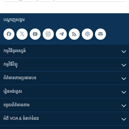
បណ្តាញ​សង្គម
កម្មវិធី​ទូរទស្សន៍
កម្មវិធី​វិទ្យុ
ព័ត៌មាន​តាមប្រធានបទ​
រៀន​​អង់គ្លេស
ទទួល​ព័ត៌មាន​តាម
អំពី​ VOA & ទំនាក់ទំនង