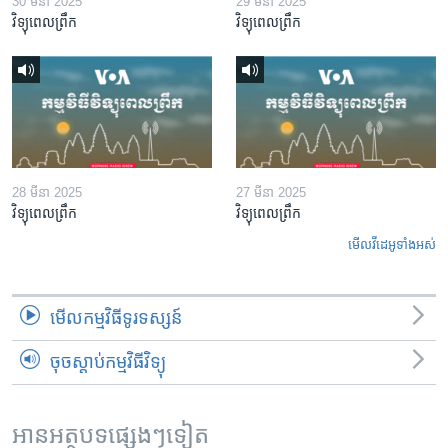
30 មីនា 2025
29 មីនា 2025
វិទ្យុពេលព្រឹក
វិទ្យុពេលព្រឹក
28 មីនា 2025
27 មីនា 2025
វិទ្យុពេលព្រឹក
វិទ្យុពេលព្រឹក
មើល​វីដេអូ​ទាំង​អស់
មើល​កម្មវិធី​ទូរទស្សន៍
ចុចស្តាប់កម្មវិធីវិទ្យុ
អានអត្ថបទផ្សេងៗទៀត