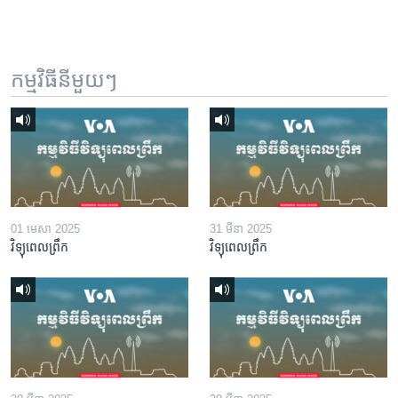
កម្មវិធី​នីមួយៗ
01 មេសា 2025
31 មីនា 2025
វិទ្យុពេលព្រឹក
វិទ្យុពេលព្រឹក