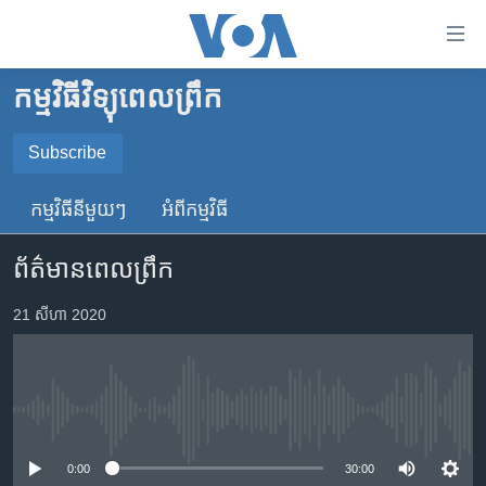
ភ្ជាប់​
ទៅ​
គេហទំព័រ​
កម្មវិធីវិទ្យុពេលព្រឹក
កម្ពុជា
ទាក់ទង
រំលង​
អន្តរជាតិ
Subscribe
និង​
SUBSCRIBE
អាមេរិក
ចូល​
កម្មវិធី​នីមួយៗ
អំពី​កម្មវិធី​
ទៅ​​
ចិន
YouTube Music
ទំព័រ​
ព័ត៌មានពេលព្រឹក
ហេឡូវីអូអេ
ព័ត៌មាន​​
តែ​
កម្ពុជាច្នៃប្រតិដ្ឋ
21 សីហា 2020
Spotify
ម្តង
ព្រឹត្តិការណ៍ព័ត៌មាន
រំលង​
ទទួល​​​សេវា​​​ Podcast
និង​
ទូរទស្សន៍ / វីដេអូ​
ចូល​
No media source currently available
វិទ្យុ / ផតខាសថ៍
ទៅ​
ទំព័រ​
កម្មវិធីទាំងអស់
0:00
30:00