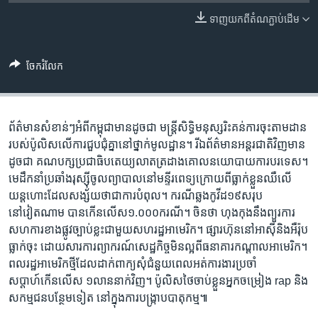
រចនា
សម្ព័ន្ធ​
ទាញ​យក​ពី​តំណភ្ជាប់​ដើម
Khmer English
រំលង​
និង​
បណ្តាញ​សង្គម
ចែករំលែក
ចូល​
ទៅ​
កាន់​
ទំព័រ​
ព័ត៌មានសំខាន់ៗអំពីកម្ពុជាមានដូចជា មន្ត្រីសិទ្ធិមនុស្សរិះគន់ការចុះតាមដាន
ភាសា
ស្វែង​
របស់ប៉ូលិសលើការជួបជុំគ្នានៅថ្នាក់មូលដ្ឋាន។ រីឯព័ត៌មានអន្តរជាតិវិញមាន
រក
ដូចជា គណបក្សប្រជាធិបតេយ្យលាតត្រដាងគោលនយោបាយការបរទេស។
មេដឹកនាំប្រឆាំងរុស្ស៊ីចូលព្យាបាលនៅមន្ទីរពេទ្យក្រោយពីធ្លាក់ខ្លួនឈឺលើ
យន្តហោះដែលសង្ស័យថាជាការបំពុល។ ករណីឆ្លងកូវីដ១៩សរុប
នៅវៀតណាម បានកើនលើស១.០០០ករណី។ ចិនថា ហុងកុងនឹងព្យួរការ
សហការខាងផ្លូវច្បាប់ខ្លះជាមួយសហរដ្ឋអាមេរិក។ ផ្សារហ៊ុននៅអាស៊ីនិងអឺរ៉ុប
ធ្លាក់ចុះ ដោយសារការព្យាករណ៍សេដ្ឋកិច្ចមិនល្អពីធនាគារកណ្តាលអាមេរិក។
ពលរដ្ឋអាមេរិកថ្មីដែលដាក់ពាក្យសុំជំនួយពេលអត់ការងារប្រចាំ
សប្តាហ៍កើនលើស ១លាននាក់វិញ។ ប៉ូលិសថៃចាប់ខ្លួនអ្នកចម្រៀង rap និង
សកម្មជនបន្ថែមទៀត នៅក្នុងការបង្ក្រាបបាតុកម្ម៕