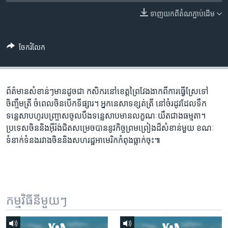
រចនា
សម្ព័ន្ធ​
ទាញ​យក​ពី​តំណភ្ជាប់​ដើម
Khmer English
រំលង​
និង​
បណ្តាញ​សង្គម
ចែករំលែក
ចូល​
ទៅ​
កាន់​
ទំព័រ​
ព័ត៌មាន​សំខាន់ៗ​មាន​ដូចជា កសិករ​នៅ​ខេត្ត​ព្រៃវែង​ងាក​ពី​ការ​ធ្វើ​ស្រែ​ទៅ​
ភាសា
ស្វែង​
ចិញ្ចឹម​ត្រី ចំ​ពេល​ចិន​បើក​ទីផ្សារ។ អ្នក​នេសាទ​ខ្សត់​ត្រី នៅ​ចំ​រដូវ​ដែល​ទឹក​
រក
ទន្លេសាប​ហូរ​បញ្ច្រាស​ចូល​បឹង​ទន្លេសាប​មាន​លក្ខណៈ​យឺត​ជាង​ធម្មតា។
ប្រទេស​ចិន​និង​អ៊ីរ៉ង់​ជិត​សម្រេច​បាន​នូវ​កិច្ច​ព្រមព្រៀង​​ដ៏សំខាន់​មួយ ខណៈ​
ទំនាក់ទំនង​រវាង​ចិន​និង​សហរដ្ឋ​អាមេរិក​កំពុង​ធ្លាក់ចុះ៕
កម្មវិធី​នីមួយៗ