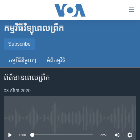
ភ្ជាប់​
ទៅ​
គេហទំព័រ​
កម្មវិធីវិទ្យុពេលព្រឹក
កម្ពុជា
ទាក់ទង
រំលង​
អន្តរជាតិ
Subscribe
និង​
SUBSCRIBE
អាមេរិក
ចូល​
កម្មវិធី​នីមួយៗ
អំពី​កម្មវិធី​
ទៅ​​
ចិន
YouTube Music
ទំព័រ​
ព័ត៌មានពេលព្រឹក
ហេឡូវីអូអេ
ព័ត៌មាន​​
តែ​
កម្ពុជាច្នៃប្រតិដ្ឋ
03 សីហា 2020
Spotify
ម្តង
ព្រឹត្តិការណ៍ព័ត៌មាន
រំលង​
ទទួល​​​សេវា​​​ Podcast
និង​
ទូរទស្សន៍ / វីដេអូ​
ចូល​
No media source currently available
វិទ្យុ / ផតខាសថ៍
ទៅ​
ទំព័រ​
កម្មវិធីទាំងអស់
0:00
29:51