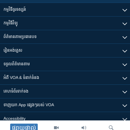
កម្មវិធី​ទូរទស្សន៍
កម្មវិធី​វិទ្យុ
ព័ត៌មាន​តាមប្រធានបទ​
រៀន​​អង់គ្លេស
ទទួល​ព័ត៌មាន​តាម
អំពី​ VOA & ទំនាក់ទំនង
គេហទំព័រ​​ទាក់ទង
ទាញយក​ App ផ្សេងៗ​របស់​ VOA
Accessibility
ផ្សាយផ្ទាល់