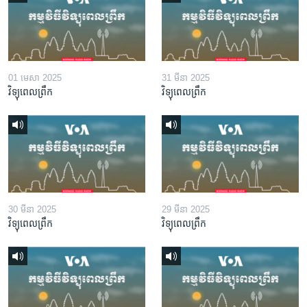
01 មេសា 2025
31 មីនា 2025
វិទ្យុពេលព្រឹក
វិទ្យុពេលព្រឹក
30 មីនា 2025
29 មីនា 2025
វិទ្យុពេលព្រឹក
វិទ្យុពេលព្រឹក