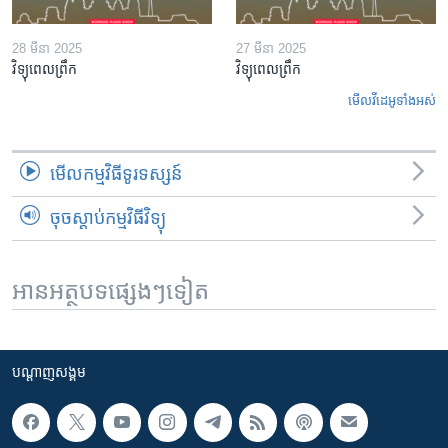
28 មីនា 2025
27 មីនា 2025
វិទ្យុពេលព្រឹក
វិទ្យុពេលព្រឹក
មើល​វីដេអូ​ទាំង​អស់
មើល​កម្មវិធី​ទូរទស្សន៍
ចុចស្តាប់កម្មវិធីវិទ្យុ
អានអត្ថបទផ្សេងៗទៀត
បណ្តាញ​សង្គម