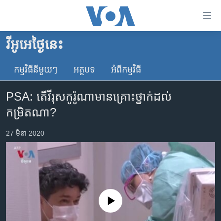
ភ្ជាប់​
ទៅ​
គេហទំព័រ​
វីអូអេថ្ងៃនេះ
កម្ពុជា
ទាក់ទង
រំលង​
កម្មវិធី​នីមួយៗ
អត្ថបទ​
អំពី​កម្មវិធី​
អន្តរជាតិ
និង​
អាមេរិក
ចូល​
PSA: តើវីរុសកូរ៉ូណាមានគ្រោះថ្នាក់ដល់
ទៅ​​
ចិន
កម្រិតណា?
ទំព័រ​
ហេឡូវីអូអេ
ព័ត៌មាន​​
27 មីនា 2020
តែ​
កម្ពុជាច្នៃប្រតិដ្ឋ
ម្តង
ព្រឹត្តិការណ៍ព័ត៌មាន
រំលង​
និង​
ទូរទស្សន៍ / វីដេអូ​
ចូល​
វិទ្យុ / ផតខាសថ៍
ទៅ​
No media source currently available
ទំព័រ​
កម្មវិធីទាំងអស់