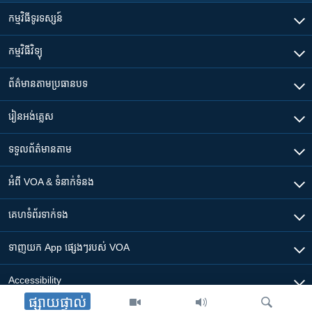
កម្មវិធី​ទូរទស្សន៍
កម្មវិធី​វិទ្យុ
ព័ត៌មាន​តាមប្រធានបទ​
រៀន​​អង់គ្លេស
ទទួល​ព័ត៌មាន​តាម
អំពី​ VOA & ទំនាក់ទំនង
គេហទំព័រ​​ទាក់ទង
ទាញយក​ App ផ្សេងៗ​របស់​ VOA
Accessibility
ផ្សាយផ្ទាល់