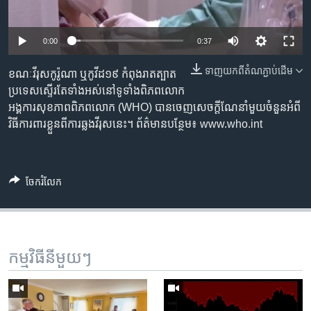
រចនា
សម្ព័ន្ធ​
Khmer English
រំលង​
0:00
0:37
និង​
បណ្តាញ​សង្គម
ចូល​
ទាញ​យក​ពី​តំណភ្ជាប់​ដើម
ខណៈវីរុសកូរ៉ូណា ឬកូវីដ១៩ កំពុងរាតត្បាត
ទៅ​
ប្រទេសស្ទើរតែទាំងអស់នៅទូទាំងពិភពលោក
កាន់​
អង្គការសុខភាពពិភពលោក (WHO) បានចេញសេចក្តីណែនាំមួយចំនួនអំពី
ទំព័រ​
វិធីការពារខ្លួនពីការឆ្លងវីរុសនេះ។ ព័ត៌មានបន្ថែម៖ www.who.int
ភាសា
ស្វែង​
រក
ចែករំលែក
កម្មវិធី​នីមួយៗ