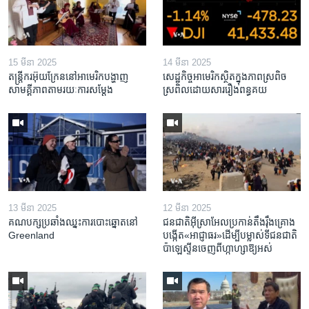
15 មីនា 2025
14 មីនា 2025
តន្ត្រីករ​អ៊ុយក្រែន​នៅ​អាមេរិក​បង្ហាញ​
សេដ្ឋកិច្ច​អាមេរិក​ស្ថិត​ក្នុង​ភាពស្រពិច
សាមគ្គីភាព​តាម​រយៈ​ការសម្តែង
ស្រពិល​ដោយសារ​រឿង​ពន្ធគយ
13 មីនា 2025
12 មីនា 2025
គណបក្ស​ប្រឆាំង​ឈ្នះ​ការបោះឆ្នោត​នៅ
ជនជាតិ​អ៊ីស្រាអែល​ប្រកាន់​តឹងរ៉ឹង​គ្រោង​
Greenland
បង្កើត​«អាជ្ញាធរ‍»​ដើម្បី​បម្លាស់​ទី​ជនជាតិ​
ប៉ាឡេស្ទីន​ចេញពី​ហ្កាហ្សា​ឱ្យ​អស់