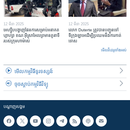
12 មីនា 2025
12 មីនា 2025
អេហ្ស៊ីប​បង្ហាញ​ផែនការ​សម្រាប់​អនាគត​
លោក Duterte ត្រូវ​បាន​បញ្ជូនទៅ
ហ្កាហ្សា ខណៈ​អ៊ីស្រាអែល​ព្រមាន​តួនាទី​
ទីក្រុងឡាអេ​ដើម្បី​ប្រឈម​នឹង​ការកាត់
របស់​ក្រុម​ហាម៉ាស់
ទោស
មើល​វីដេអូ​ទាំង​អស់
មើល​កម្មវិធី​ទូរទស្សន៍
ចុចស្តាប់កម្មវិធីវិទ្យុ
បណ្តាញ​សង្គម