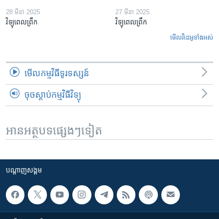
28 មីនា 2025
27 មីនា 2025
វិទ្យុពេលព្រឹក
វិទ្យុពេលព្រឹក
មើល​វីដេអូ​ទាំង​អស់
មើល​កម្មវិធី​ទូរទស្សន៍
ចុចស្តាប់កម្មវិធីវិទ្យុ
អានអត្ថបទផ្សេងៗទៀត
បណ្តាញ​សង្គម