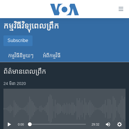
ភ្ជាប់​
ទៅ​
គេហទំព័រ​
កម្មវិធីវិទ្យុពេលព្រឹក
កម្ពុជា
ទាក់ទង
រំលង​
អន្តរជាតិ
Subscribe
និង​
SUBSCRIBE
អាមេរិក
ចូល​
កម្មវិធី​នីមួយៗ
អំពី​កម្មវិធី​
ទៅ​​
ចិន
YouTube Music
ទំព័រ​
ព័ត៌មានពេលព្រឹក
ហេឡូវីអូអេ
ព័ត៌មាន​​
តែ​
កម្ពុជាច្នៃប្រតិដ្ឋ
24 មីនា 2020
Spotify
ម្តង
ព្រឹត្តិការណ៍ព័ត៌មាន
រំលង​
ទទួល​​​សេវា​​​ Podcast
និង​
ទូរទស្សន៍ / វីដេអូ​
ចូល​
No media source currently available
វិទ្យុ / ផតខាសថ៍
ទៅ​
ទំព័រ​
កម្មវិធីទាំងអស់
0:00
29:32