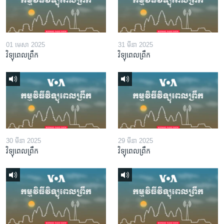
01 មេសា 2025
31 មីនា 2025
វិទ្យុពេលព្រឹក
វិទ្យុពេលព្រឹក
30 មីនា 2025
29 មីនា 2025
វិទ្យុពេលព្រឹក
វិទ្យុពេលព្រឹក