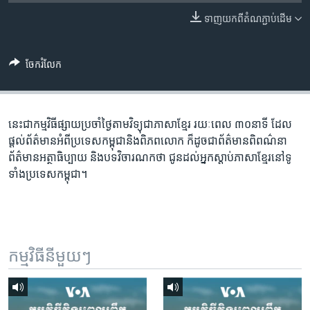
រចនា
សម្ព័ន្ធ​
ទាញ​យក​ពី​តំណភ្ជាប់​ដើម
Khmer English
រំលង​
និង​
បណ្តាញ​សង្គម
ចែករំលែក
ចូល​
ទៅ​
កាន់​
ទំព័រ​
នេះជា​កម្ម​វិធីផ្សាយ​ប្រចាំថ្ងៃ​តាម​វិទ្យុ​ជា​ភាសា​ខ្មែរ​ រយៈ​ពេល​ ៣០​​នាទី ដែល​
ភាសា
ស្វែង​
ផ្តល់​ព័ត៌មាន​អំពី​ប្រទេស​កម្ពុជា​និង​ពិភព​លោក​ ក៏ដូច​​ជា​ព័ត៌មាន​ពិពណ៌នា​
រក
ព័ត៌មាន​អត្ថា​ធិប្បាយ​ និង​បទ​​វិចារណកថា​ ជូន​ដល់​អ្នក​ស្តាប់​ភាសា​ខ្មែរ​នៅ​ទូ
ទាំង​ប្រទេស​កម្ពុជា។
កម្មវិធី​នីមួយៗ