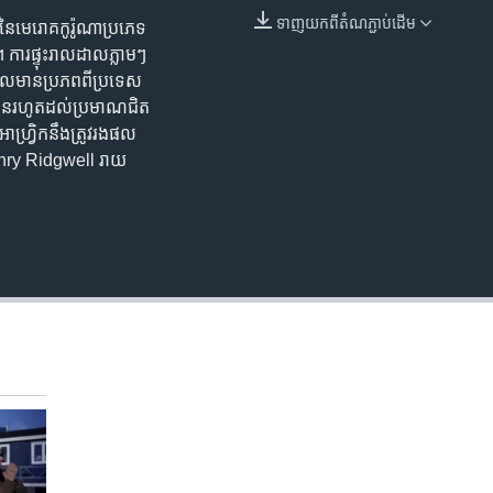
ទាញ​យក​ពី​តំណភ្ជាប់​ដើម
​នៃ​មេរោគ​កូរ៉ូណា​ប្រភេទ​
EMBED
ារ​ផ្ទុះ​រាល​ដាល​ភ្លាមៗ​
​ដែល​មាន​ប្រភព​ពី​ប្រទេស​
​រហូត​ដល់​ប្រមាណ​​ជិត​​
្វ្រិក​នឹង​ត្រូវ​រង​ផល​
ក Henry Ridgwell រាយ