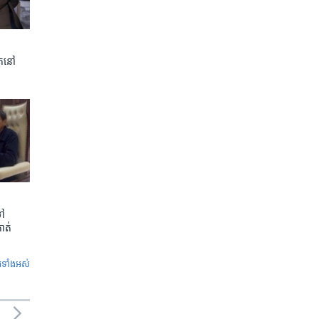
ត​នៅ
ទៅ
កាត់
ូ​ទាំង​អស់