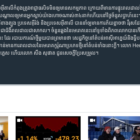
អ៊ីតាលី​កំពុង​​ត្រូវ​អាជ្ញាធរ​បិទ​មិន​ឲ្យ​មាន​សកម្មភាព ក្រោយ​ពី​មាន​ការ​ផ្ទុះ​រាលដាល
តាល​ឲ្យ​មាន​អ្នក​ស្លាប់​យ៉ាង​ហោច​ណាស់​៣៤​នាក់​ហើយ​នៅ​ថ្ងៃ​ច័ន្ទ​សប្តាហ៍​នេះ។ ក
៉េ​ខាង​ត្បូង ប្រទេស​អ៊ីរ៉ង់ និង​ប្រទេស​អ៊ីតាលី បាន​នាំ​ឲ្យ​មាន​ការ​ភ័យ​ខ្លាច​ថា​ វីរុស
ទៅ​ជា​ជំងឺ​រាលដាល​ជា​សាកល។ ចំនួន​ឆ្លង​នៃ​មេរោគ​នេះ​នៅ​ទូទាំង​ពិភពលោក​បាន​កើន
ាយការណ៍​ថ្មី​មួយ​បាន​ព្រមាន​​​ថា សេដ្ឋកិច្ច​នៅ​តំបន់​អាស៊ី​អាគ្នេយ៍​និង​ទ្វីប​អាហ
ិន​ទាន់​មាន​ការ​រាលដាល​នៃ​មេរោគ​កូរ៉ូណា​ប្រភេទ​ថ្មី​នៅ​តំបន់​ទាំង​នោះ​ក្តី។ លោ
​អង់គ្លេស ហើយ​លោក​ សឹង សុផាត​ ជូន​សេចក្តី​ប្រែសម្រួល។