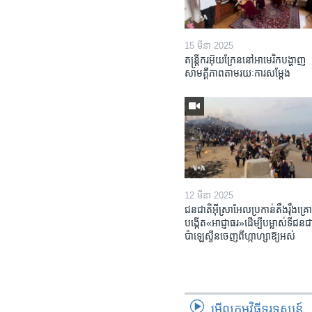
15 មីនា 2025
តន្ត្រីករ​អ៊ុយក្រែន​នៅ​អាមេរិក​បង្ហាញ​
សាមគ្គីភាព​តាម​រយៈ​ការសម្តែង
12 មីនា 2025
ជនជាតិ​អ៊ីស្រាអែល​ប្រកាន់​តឹងរ៉ឹង​គ្រោ
បង្កើត​«អាជ្ញាធរ‍»​ដើម្បី​បម្លាស់​ទី​ជនជា
ប៉ាឡេស្ទីន​ចេញពី​ហ្កាហ្សា​ឱ្យ​អស់
មើល​កម្មវិធី​ទូរទស្សន៍