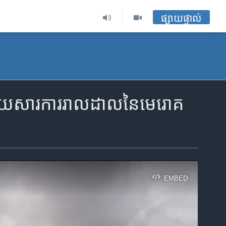
ផ្សាយផ្ទាល់
ល់ ដោយសារការរាលដាលនៃមេរោគ
EMBED