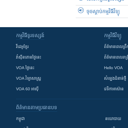
ចុចស្តាប់កម្មវិធីវិទ្យុ
កម្មវិធី​ទូរទស្សន៍
កម្មវិធី​វិទ្យុ
វីដេអូ​ខ្មែរ
ព័ត៌មាន​ពេល​ព្រឹ
វ៉ាស៊ីនតោន​ថ្ងៃ​នេះ
ព័ត៌មាន​​ពេល​រាត្រ
VOA ថ្ងៃនេះ
Hello VOA
VOA ​វិទ្យាសាស្ត្រ
សំឡេង​ជំនាន់​ថ្មី
VOA 60 អាស៊ី
វេទិកា​អាស៊ាន
ព័ត៌មាន​តាមប្រធានបទ​
កម្ពុជា
នយោបាយ