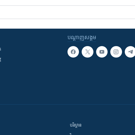
បណ្តាញ​សង្គម
ក
ី
បរិស្ថាន