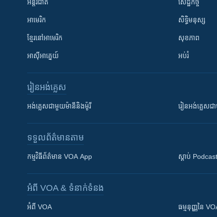
អន្តរជាតិ
សេដ្ឋកិច្ច
អាមេរិក
សិទ្ធិមនុស្ស
ខ្មែរ​នៅអាមេរិក
សុខភាព
អាស៊ីអាគ្នេយ៍
អប់រំ
រៀន​​អង់គ្លេស
អង់គ្លេស​ជាមួយ​ម៉ានី​និង​ម៉ូរី
រៀន​​​​​​អង់គ្លេ
ទទួល​ព័ត៌មាន​តាម
កម្មវិធី​ព័ត៌មាន VOA App
ស្តាប់ Podcas
អំពី​ VOA & ទំនាក់ទំនង
អំពី​ VOA
ធម្មនុញ្ញ​នៃ V