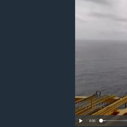
រចនា
សម្ព័ន្ធ​
រំលង​
និង​
ចូល​
ទៅ​
កាន់​
ទំព័រ​
ស្វែង​
រក
0:00