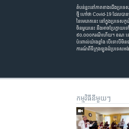
តំបន់​ខ្លះ​នៅ​ភាគ​ខាង​ជើង​ប្រទេស​
ថ្មី​ ហៅ​ថា Covid-19 ដែល​បាន​បណ្
នៃ​មេរោគ​នេះ​ ​នៅ​​ក្នុង​ប្រទេស​កូរ
ចិន​មួយ​នេះ នឹង​អាច​ប្រែក្លាយ​
៩០.០០០​ករណី​ហើយ។ ខណៈ​នេះ ដែរ ​រប
ប៉ះពាល់​យ៉ាង​ខ្លាំង បើ​ទោះ​បី​ម
ការណ៍​ពី​ទី​ក្រុង​ឡុងដ៍​ប្រទេស
កម្មវិធី​នីមួយៗ