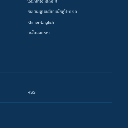
សេរីភាពសារព័ត៌មាន
ការបោះឆ្នោតនៅអាមេរិកឆ្នាំ២០២០
Khmer-English
បទវិចារណកថា
RSS