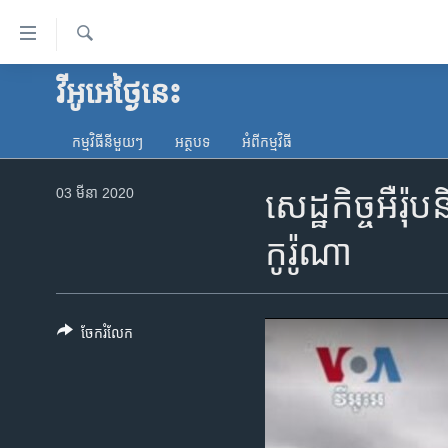
ភ្ជាប់​
ទៅ​
គេហទំព័រ​
ស្វែង​
វីអូអេថ្ងៃនេះ
កម្ពុជា
រក
ទាក់ទង
អន្តរជាតិ
រំលង​
កម្មវិធី​នីមួយៗ
អត្ថបទ​
អំពី​កម្មវិធី​
និង​
អាមេរិក
ចូល​
03 មីនា 2020
សេដ្ឋកិច្ចអឺ
ចិន
ទៅ​​
ទំព័រ​
ហេឡូវីអូអេ
កូរ៉ូណា
ព័ត៌មាន​​
កម្ពុជាច្នៃប្រតិដ្ឋ
តែ​
ម្តង
ព្រឹត្តិការណ៍ព័ត៌មាន
រំលង​
ចែករំលែក
ទូរទស្សន៍ / វីដេអូ​
និង​
ចូល​
វិទ្យុ / ផតខាសថ៍
ទៅ​
កម្មវិធីទាំងអស់
ទំព័រ​