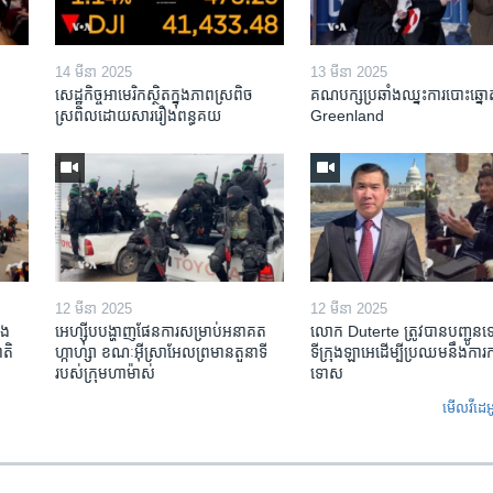
14 មីនា 2025
13 មីនា 2025
សេដ្ឋកិច្ច​អាមេរិក​ស្ថិត​ក្នុង​ភាពស្រពិច
គណបក្ស​ប្រឆាំង​ឈ្នះ​ការបោះឆ្នោ
ស្រពិល​ដោយសារ​រឿង​ពន្ធគយ
Greenland
12 មីនា 2025
12 មីនា 2025
ង​
អេហ្ស៊ីប​បង្ហាញ​ផែនការ​សម្រាប់​អនាគត​
លោក Duterte ត្រូវ​បាន​បញ្ជូន
តិ​
ហ្កាហ្សា ខណៈ​អ៊ីស្រាអែល​ព្រមាន​តួនាទី​
ទីក្រុងឡាអេ​ដើម្បី​ប្រឈម​នឹង​ការ
របស់​ក្រុម​ហាម៉ាស់
ទោស
មើល​វីដេអ