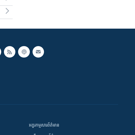
អក្ខរកម្មសារព័ត៌មាន