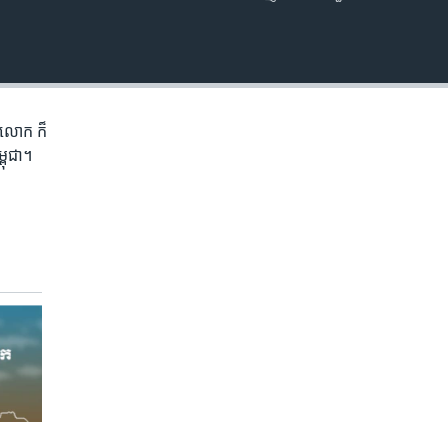
EMBED
ភព​លោក​ ក៏
្ពុជា។