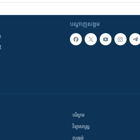
បណ្តាញ​សង្គម
ក
ី
បរិស្ថាន
វិទ្យាសាស្រ្ត
វប្បធម៌