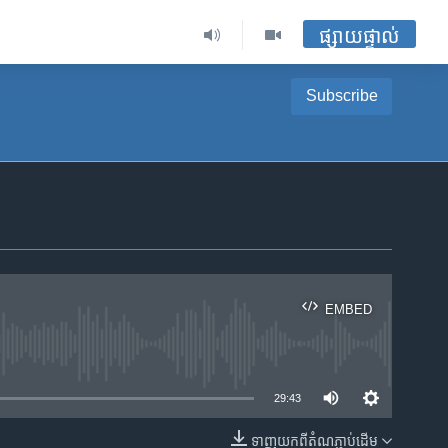
ផ្សាយផ្ទាល់
Subscribe
EMBED
ble
29:43
ទាញ​យក​ពី​តំណភ្ជាប់​ដើម