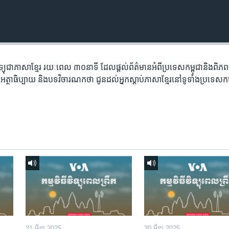
​វិទ្យុ​ជា​ភាសា​ខ្មែរ​ រយៈ​ពេល​ ៣០​​នាទី ដែល​ផ្តល់​ព័ត៌មាន​អំពី​ប្រទេស​កម្ពុជា​និង​ពិ
អត្ថា​ធិប្បាយ​ និង​បទ​​វិចារណកថា​ ជូន​ដល់​អ្នក​ស្តាប់​ភាសា​ខ្មែរ​នៅ​ទូទាំង​ប្រទេស​កម
31 មីនា 2025
30 មីនា 2025