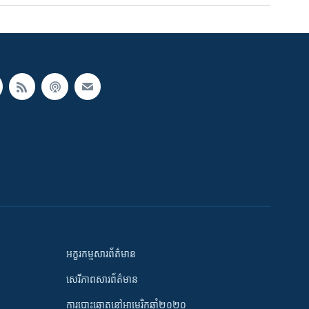
អក្ខរកម្មសារព័ត៌មាន
សេរីភាពសារព័ត៌មាន
ការបោះឆ្នោតនៅអាមេរិកឆ្នាំ២០២០