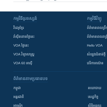
កម្មវិធី​ទូរទស្សន៍
កម្មវិធី​វិទ្យុ
វីដេអូ​ខ្មែរ
ព័ត៌មាន​ពេល​ព្រឹ
វ៉ាស៊ីនតោន​ថ្ងៃ​នេះ
ព័ត៌មាន​​ពេល​រាត្រ
VOA ថ្ងៃនេះ
Hello VOA
VOA ​វិទ្យាសាស្ត្រ
សំឡេង​ជំនាន់​ថ្មី
VOA 60 អាស៊ី
វេទិកា​អាស៊ាន
ព័ត៌មាន​តាមប្រធានបទ​
កម្ពុជា
នយោបាយ
អន្តរជាតិ
សេដ្ឋកិច្ច
អាមេរិក
សិទ្ធិមនុស្ស