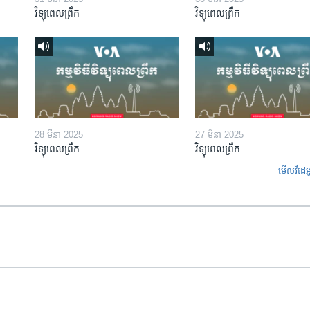
វិទ្យុពេលព្រឹក
វិទ្យុពេលព្រឹក
28 មីនា 2025
27 មីនា 2025
វិទ្យុពេលព្រឹក
វិទ្យុពេលព្រឹក
មើល​វីដេអ