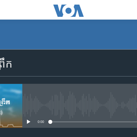
SUBSCRIBE
រឹក
Apple Podcasts
YouTube Music
Spotify
No media source currently availa
0:00
ទទួល​​​សេវា​​​ Podcast