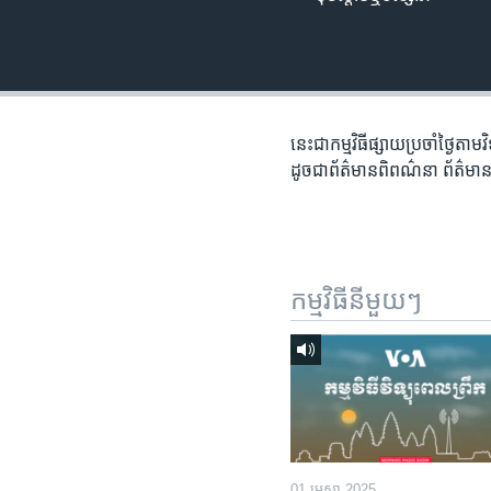
រចនា
សម្ព័ន្ធ​
រំលង​
និង​
ចូល​
ទៅ​
នេះជា​កម្ម​វិធីផ្សាយ​ប្រចាំថ្ងៃ​តាម
កាន់​
ដូច​​ជា​ព័ត៌មាន​ពិពណ៌នា​ ព័ត៌មាន​
ទំព័រ​
ស្វែង​
រក
កម្មវិធី​នីមួយៗ
01 មេសា 2025