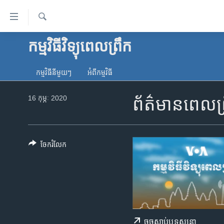
ភ្ជាប់​
ទៅ​
គេហទំព័រ​
ស្វែង​
កម្មវិធីវិទ្យុពេលព្រឹក
កម្ពុជា
រក
ទាក់ទង
អន្តរជាតិ
រំលង​
កម្មវិធី​នីមួយៗ
អំពី​កម្មវិធី​
និង​
អាមេរិក
ចូល​
16 កុម្ភៈ 2020
ព័ត៌មានពេលព្
ចិន
ទៅ​​
ទំព័រ​
ហេឡូវីអូអេ
ព័ត៌មាន​​
កម្ពុជាច្នៃប្រតិដ្ឋ
តែ​
ចែករំលែក
ម្តង
ព្រឹត្តិការណ៍ព័ត៌មាន
រំលង​
ទូរទស្សន៍ / វីដេអូ​
និង​
ចូល​
វិទ្យុ / ផតខាសថ៍
ទៅ​
កម្មវិធីទាំងអស់
ទំព័រ​
ចុច​​ស្តាប់​ឬ​ទស្សនា