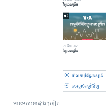
វិទ្យុពេលព្រឹក
29 មីនា 2025
វិទ្យុពេលព្រឹក
មើល​កម្មវិធី​ទូរទស្សន៍
ចុចស្តាប់កម្មវិធីវិទ្យុ
អានអត្ថបទផ្សេងៗទៀត