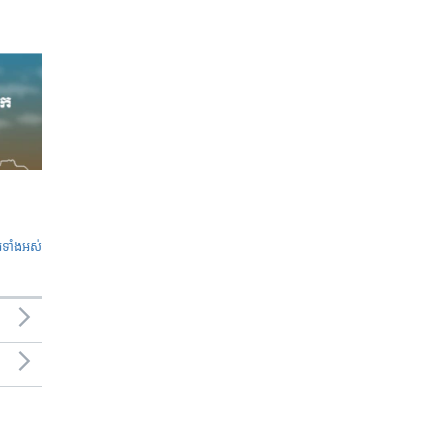
ូ​ទាំង​អស់