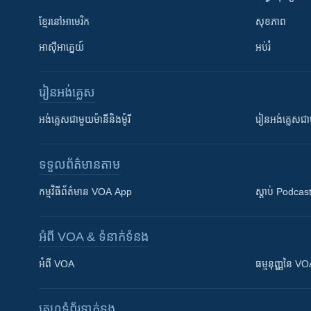
ខ្មែរ​នៅអាមេរិក
សុខភាព
អាស៊ីអាគ្នេយ៍
អប់រំ
រៀន​​អង់គ្លេស
អង់គ្លេស​ជាមួយ​ម៉ានី​និង​ម៉ូរី
រៀន​​​​​​អង់គ្លេ
ទទួល​ព័ត៌មាន​តាម
កម្មវិធី​ព័ត៌មាន VOA App
ស្តាប់ Podcas
អំពី​ VOA & ទំនាក់ទំនង
អំពី​ VOA
ធម្មនុញ្ញ​នៃ V
គេហទំព័រ​​ទាក់ទង