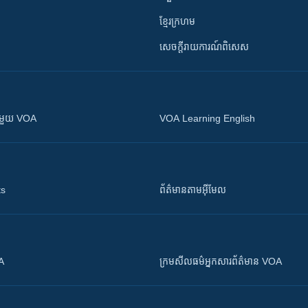
ខ្មែរក្រហម
សេចក្តីរាយការណ៍ពិសេស
ស​​ជាមួយ VOA
VOA Learning English
ts
ព័ត៌មាន​តាម​អ៊ីមែល
OA
ក្រម​​​សីលធម៌​​​អ្នក​​​សារព័ត៌មាន VOA