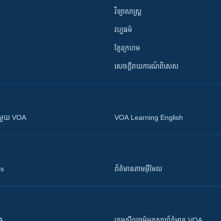
វិទ្យាសាស្រ្ត
វប្បធម៌
ខ្មែរក្រហម
សេចក្តីរាយការណ៍ពិសេស
ស​​ជាមួយ VOA
VOA Learning English
ts
ព័ត៌មាន​តាម​អ៊ីមែល
OA
ក្រម​​​សីលធម៌​​​អ្នក​​​សារព័ត៌មាន VOA