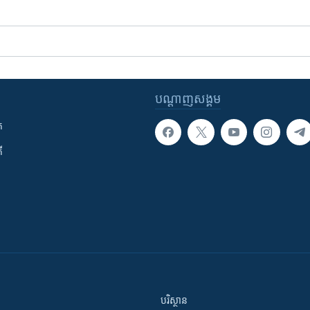
បណ្តាញ​សង្គម
ក
ី
បរិស្ថាន