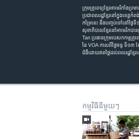
ក្រុម​គ្រូពេទ្យ​ខ្មែរ​អាមេរិកាំង​ប
ប្រជាពលរដ្ឋ​ខ្មែរ​នៅ​ក្នុង​ខេត្ត​កំព
កម្រៃ​នេះ​ នឹង​បញ្ចប់​ទៅ​នៅ​ថ្ងៃ​ទី
សុខាភិបាល​ខ្មែរ​​នៅ​អាមេរិកបាន​ផ្
Tan ប្រធាន​​ក្រុម​បេសកកម្ម​គ្រូ​ព
នៃ VOA ​កាលពី​ថ្ងៃចន្ទ ទី​១៣ ខែមករ
ជំងឺ​ដោយ​ឥតថ្លៃ​ដល់​ពលរដ្ឋ​ខ្មែ
កម្មវិធី​នីមួយៗ