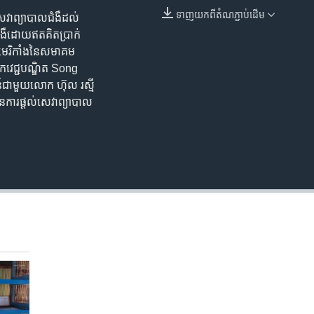
ទាញ​យក​ពី​តំណភ្ជាប់​ដើម
សេវា​ព្យាបាល​ជំងឺ​ដល់​
EMBED
​ជំងឺ​ដោយ​ឥត​គិត​ប្រាក់​
​អាមេរិកាំង​នៃ​សមាគម​
លោក​វេជ្ជបណ្ឌិត​ Song
ាសន៍​ជាមួយ​លោក ហ៊ុល រស្មី
​នៃ​ការ​ផ្តល់​សេវាព្យាបាល​