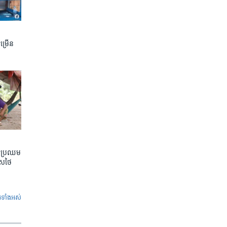
ចម្រើន
តែប្រឈម
េសថៃ
ូ​ទាំង​អស់