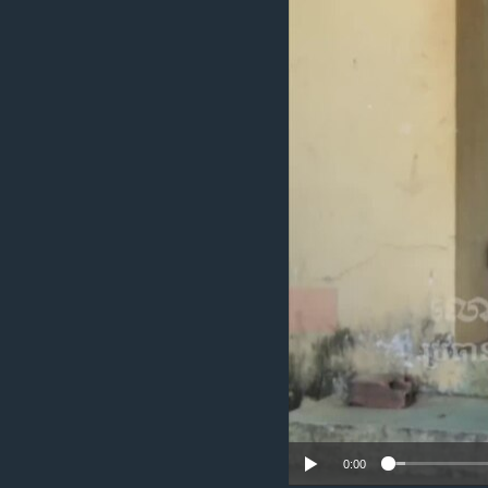
រចនា
សម្ព័ន្ធ​
រំលង​
និង​
ចូល​
ទៅ​
កាន់​
ទំព័រ​
ស្វែង​
រក
0:00