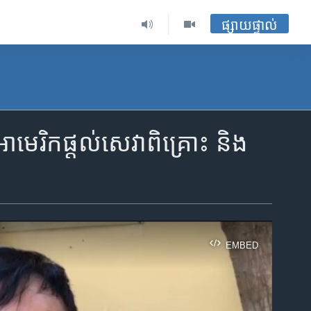
ផ្សាយផ្ទាល់
ិក​ផ្តល់​សេវា​ពិគ្រោះ​ និង​
EMBED