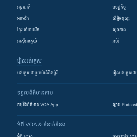
អន្តរជាតិ
សេដ្ឋកិច្ច
អាមេរិក
សិទ្ធិមនុស្ស
ខ្មែរ​នៅអាមេរិក
សុខភាព
អាស៊ីអាគ្នេយ៍
អប់រំ
រៀន​​អង់គ្លេស
អង់គ្លេស​ជាមួយ​ម៉ានី​និង​ម៉ូរី
រៀន​​​​​​អង់គ្លេ
ទទួល​ព័ត៌មាន​តាម
កម្មវិធី​ព័ត៌មាន VOA App
ស្តាប់ Podcas
អំពី​ VOA & ទំនាក់ទំនង
អំពី​ VOA
ធម្មនុញ្ញ​នៃ V