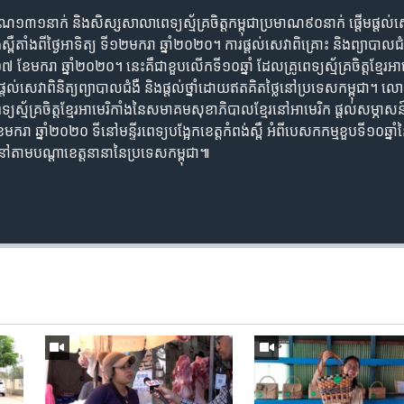
្រមាណ​១៣១​នាក់​ និង​សិស្សសាលា​ពេទ្យ​ស្ម័គ្រចិត្ត​កម្ពុជា​ប្រមាណ​៩០​នាក់​ ផ្តើម​ផ្តល់​
ង់​ស្ពឺ​តាំងពី​ថ្ងៃ​អាទិត្យ​ ទី​១២​មករា​ ឆ្នាំ​២០២០​។ ការ​ផ្តល់​សេវា​ពិគ្រោះ​ និង​ព្យា​បាល
​១៧​ ខែ​មករា​ ឆ្នាំ​២០២០។ នេះ​គឺជា​ខួបលើក​ទី​១០ឆ្នាំ​​ ដែលគ្រូ​ពេទ្យ​ស្ម័គ្រ​ចិត្ត​ខ្មែរ
តល់​សេវាពិនិត្យ​ព្យាបាល​​ជំងឺ​ និងផ្តល់​ថ្នាំ​ដោយ​ឥតគិត​ថ្លៃ​នៅប្រទេស​កម្ពុជា។​​​ 
េទ្យ​ស្ម័គ្រ​ចិត្ត​ខ្មែរ​អាមេរិកាំង​នៃ​សមាគម​សុខាភិបាល​ខ្មែរ​​នៅ​អាមេរិក​ ផ្តល់សម្ភ
ា ឆ្នាំ​២០២០​ ទីនៅមន្ទីរ​ពេទ្យ​បង្អែក​ខេត្ត​កំពង់​ស្ពឺ​ អំ​ពីបេស​ក​កម្ម​ខួបទី​១០ឆ្នាំ
រនៅតាម​បណ្តាខេត្ត​នានា​នៃ​ប្រទេស​កម្ពុជា៕