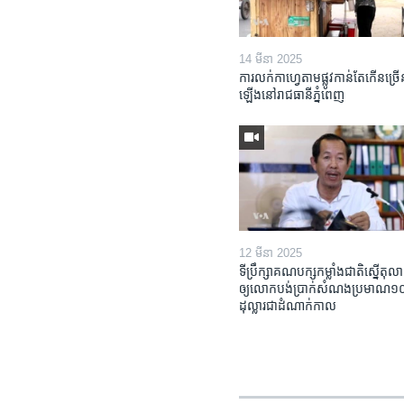
14 មីនា 2025
ការលក់​កាហ្វេ​តាម​ផ្លូវ​កាន់តែ​កើន​ច្រើ
ឡើង​នៅ​រាជធានី​ភ្នំពេញ
12 មីនា 2025
ទីប្រឹក្សា​គណបក្ស​កម្លាំង​ជាតិ​ស្នើ​តុលា
ឲ្យ​លោក​បង់ប្រាក់​សំណង​ប្រមាណ​១០​ម
ដុល្លារ​ជា​ដំណាក់កាល