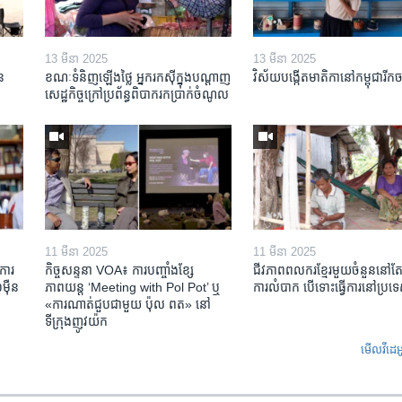
13 មីនា 2025
13 មីនា 2025
ន​
ខណៈទំនិញឡើងថ្លៃ អ្នករកស៊ីក្នុង​បណ្តាញ​
វិស័យ​បង្កើត​មាតិកា​នៅ​កម្ពុជា​រីក​
សេដ្ឋកិច្ចក្រៅ​ប្រព័ន្ធពិបាក​រក​ប្រាក់​ចំណូល
11 មីនា 2025
11 មីនា 2025
ការ​
កិច្ចសន្ទនា VOA៖ ការ​បញ្ចាំង​ខ្សែ
ជីវភាពពលករខ្មែរមួយចំនួននៅ
៉ឺន​
ភាពយន្ត ‘Meeting with Pol Pot’ ឬ
ការលំបាក បើទោះធ្វើការនៅប្រទ
«ការណាត់ជួប​ជាមួយ​ ប៉ុល ពត» នៅ
ទីក្រុងញូវយ៉ក​
មើល​វីដេអ