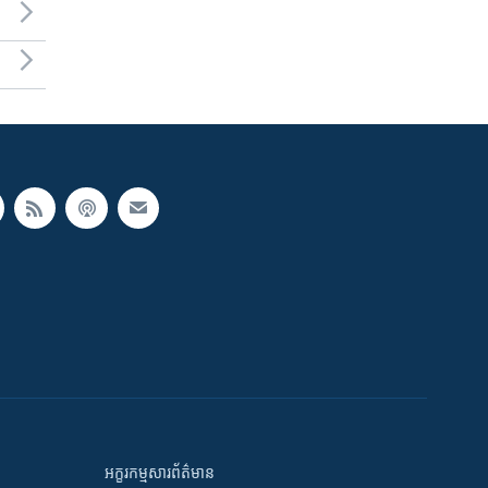
អក្ខរកម្មសារព័ត៌មាន