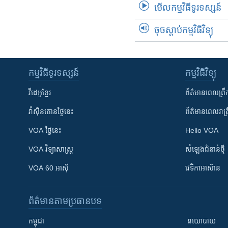
មើល​កម្មវិធី​ទូរទស្សន៍
ចុចស្តាប់កម្មវិធីវិទ្យុ
កម្មវិធី​ទូរទស្សន៍
កម្មវិធី​វិទ្យុ
វីដេអូ​ខ្មែរ
ព័ត៌មាន​ពេល​ព្រឹ
វ៉ាស៊ីនតោន​ថ្ងៃ​នេះ
ព័ត៌មាន​​ពេល​រាត្រ
VOA ថ្ងៃនេះ
Hello VOA
VOA ​វិទ្យាសាស្ត្រ
សំឡេង​ជំនាន់​ថ្មី
VOA 60 អាស៊ី
វេទិកា​អាស៊ាន
ព័ត៌មាន​តាមប្រធានបទ​
កម្ពុជា
នយោបាយ