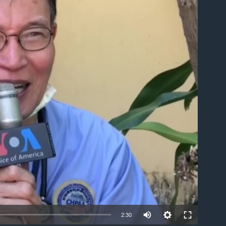
ble
2:30