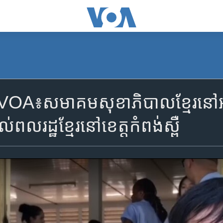
A៖សមាគម​សុខាភិបាល​ខ្មែរ​នៅ​អាមេរ
​ពល​រដ្ឋ​ខ្មែរ​នៅ​ខេត្ត​កំពង់ស្ពឺ