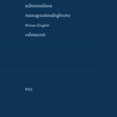
សេរីភាពសារព័ត៌មាន
ការបោះឆ្នោតនៅអាមេរិកឆ្នាំ២០២០
Khmer-English
បទវិចារណកថា
RSS