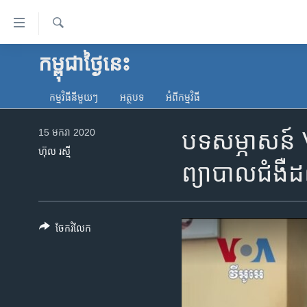
ភ្ជាប់​
ទៅ​
គេហទំព័រ​
ស្វែង​
កម្ពុជាថ្ងៃនេះ
កម្ពុជា
រក
ទាក់ទង
អន្តរជាតិ
រំលង​
កម្មវិធី​នីមួយៗ
អត្ថបទ​
អំពី​កម្មវិធី​
និង​
អាមេរិក
ចូល​
15 មករា 2020
បទសម្ភាសន៍ VO
ចិន
ទៅ​​
ហ៊ុល រស្មី
ទំព័រ​
ហេឡូវីអូអេ
ព្យាបាល​ជំងឺ​ដល់
ព័ត៌មាន​​
កម្ពុជាច្នៃប្រតិដ្ឋ
តែ​
ម្តង
ព្រឹត្តិការណ៍ព័ត៌មាន
រំលង​
ចែករំលែក
ទូរទស្សន៍ / វីដេអូ​
និង​
ចូល​
វិទ្យុ / ផតខាសថ៍
ទៅ​
កម្មវិធីទាំងអស់
ទំព័រ​