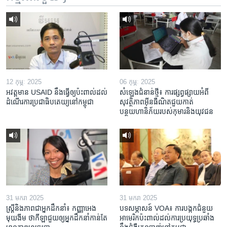
12 កុម្ភៈ 2025
06 កុម្ភៈ 2025
អវត្តមាន USAID នឹងធ្វើឲ្យប៉ះពាល់ដល់
សំឡេងជំនាន់ថ្មី៖ ការផ្សព្វផ្សាយអំពី
ដំណើរការប្រជាធិបតេយ្យនៅកម្ពុជា
សុវត្ថិភាពអ៊ីនធឺណិតជួយកាត់
បន្ថយហានិភ័យរបស់កុមារនិងយុវជន
31 មករា 2025
31 មករា 2025
ស្រ្តី​និង​ភាព​ជា​អ្នក​ដឹកនាំ៖ កញ្ញា​អេង
បទសម្ភាសន៍ VOA៖ ការបង្កក​ជំនួយ​
មុយងីម ថា​កីឡា​ជួយឲ្យ​អ្នកដឹកនាំ​កាន់តែ​
អាមេរិក​ប៉ះពាល់ដល់​ការប្រយុទ្ធ​ប្រឆាំង​