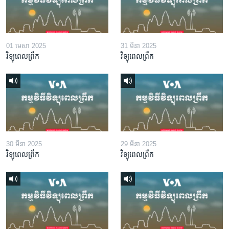
01 មេសា 2025
31 មីនា 2025
វិទ្យុពេលព្រឹក
វិទ្យុពេលព្រឹក
30 មីនា 2025
29 មីនា 2025
វិទ្យុពេលព្រឹក
វិទ្យុពេលព្រឹក