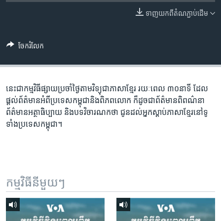
រចនា
សម្ព័ន្ធ​
ទាញ​យក​ពី​តំណភ្ជាប់​ដើម
Khmer English
រំលង​
និង​
បណ្តាញ​សង្គម
ចែករំលែក
ចូល​
ទៅ​
កាន់​
ទំព័រ​
នេះជា​កម្ម​វិធីផ្សាយ​ប្រចាំថ្ងៃ​តាម​វិទ្យុ​ជា​ភាសា​ខ្មែរ​ រយៈ​ពេល​ ៣០​​នាទី ដែល​
ភាសា
ស្វែង​
ផ្តល់​ព័ត៌មាន​អំពី​ប្រទេស​កម្ពុជា​និង​ពិភព​លោក​ ក៏ដូច​​ជា​ព័ត៌មាន​ពិពណ៌នា​
រក
ព័ត៌មាន​អត្ថា​ធិប្បាយ​ និង​បទ​​វិចារណកថា​ ជូន​ដល់​អ្នក​ស្តាប់​ភាសា​ខ្មែរ​នៅ​ទូ
ទាំង​ប្រទេស​កម្ពុជា។
កម្មវិធី​នីមួយៗ