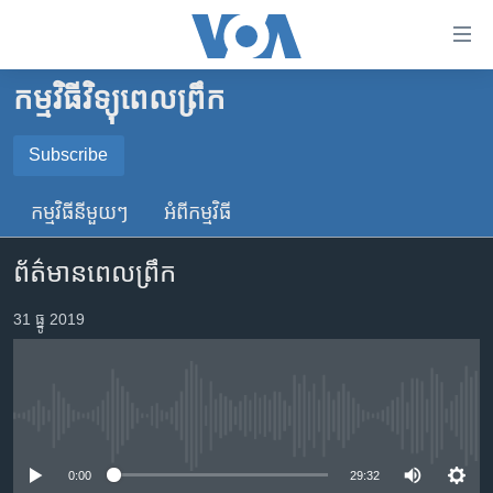
ភ្ជាប់​
ទៅ​
គេហទំព័រ​
កម្មវិធីវិទ្យុពេលព្រឹក
កម្ពុជា
ទាក់ទង
រំលង​
អន្តរជាតិ
Subscribe
និង​
SUBSCRIBE
អាមេរិក
ចូល​
កម្មវិធី​នីមួយៗ
អំពី​កម្មវិធី​
ទៅ​​
ចិន
YouTube Music
ទំព័រ​
ព័ត៌មានពេលព្រឹក
ហេឡូវីអូអេ
ព័ត៌មាន​​
តែ​
កម្ពុជាច្នៃប្រតិដ្ឋ
31 ធ្នូ 2019
Spotify
ម្តង
ព្រឹត្តិការណ៍ព័ត៌មាន
រំលង​
ទទួល​​​សេវា​​​ Podcast
និង​
ទូរទស្សន៍ / វីដេអូ​
ចូល​
No media source currently available
វិទ្យុ / ផតខាសថ៍
ទៅ​
ទំព័រ​
កម្មវិធីទាំងអស់
0:00
29:32