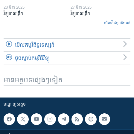
28 មីនា 2025
27 មីនា 2025
វិទ្យុពេលព្រឹក
វិទ្យុពេលព្រឹក
មើល​វីដេអូ​ទាំង​អស់
មើល​កម្មវិធី​ទូរទស្សន៍
ចុចស្តាប់កម្មវិធីវិទ្យុ
អានអត្ថបទផ្សេងៗទៀត
បណ្តាញ​សង្គម