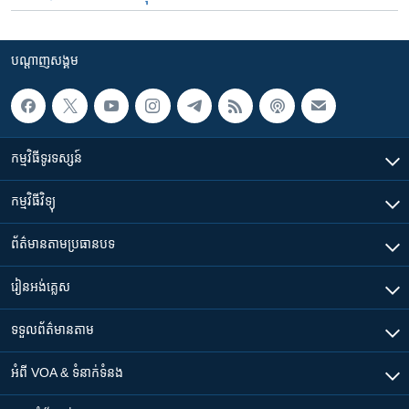
បណ្តាញ​សង្គម
កម្មវិធី​ទូរទស្សន៍
កម្មវិធី​វិទ្យុ
ព័ត៌មាន​តាមប្រធានបទ​
រៀន​​អង់គ្លេស
ទទួល​ព័ត៌មាន​តាម
អំពី​ VOA & ទំនាក់ទំនង