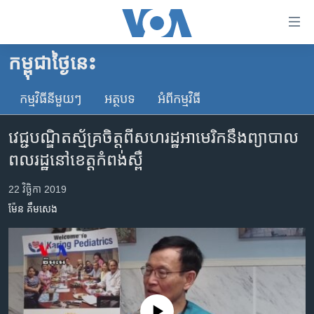
ភ្ជាប់​
ទៅ​
គេហទំព័រ​
កម្ពុជាថ្ងៃនេះ
កម្ពុជា
ទាក់ទង
រំលង​
កម្មវិធី​នីមួយៗ
អត្ថបទ​
អំពី​កម្មវិធី​
អន្តរជាតិ
និង​
អាមេរិក
ចូល​
វេជ្ជបណ្ឌិត​ស្ម័គ្រចិត្ត​ពី​សហរដ្ឋ​អាមេរិក​នឹង​ព្យាបាល​
ទៅ​​
ចិន
ពលរដ្ឋ​នៅ​ខេត្ត​កំពង់ស្ពឺ
ទំព័រ​
ហេឡូវីអូអេ
ព័ត៌មាន​​
22 វិច្ឆិកា 2019
តែ​
កម្ពុជាច្នៃប្រតិដ្ឋ
ម៉ែន គឹមសេង
ម្តង
ព្រឹត្តិការណ៍ព័ត៌មាន
រំលង​
និង​
ទូរទស្សន៍ / វីដេអូ​
ចូល​
វិទ្យុ / ផតខាសថ៍
ទៅ​
ទំព័រ​
កម្មវិធីទាំងអស់
No media source currently available