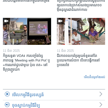
វិស័យ​បង្កើត​មាតិកា​នៅ​កម្ពុជា​រីក​ចម្រើន
ទីប្រឹក្សា​គណបក្ស​កម្លាំង​ជាតិ​ស្នើ​តុលាការ​
ឲ្យ​លោក​បង់ប្រាក់​សំណង​ប្រមាណ​១០​
ម៉ឺន​ដុល្លារ​ជា​ដំណាក់កាល
11 មីនា 2025
11 មីនា 2025
កិច្ចសន្ទនា VOA៖ ការ​បញ្ចាំង​ខ្សែ
ជីវភាពពលករខ្មែរមួយចំនួននៅតែ
ភាពយន្ត ‘Meeting with Pol Pot’ ឬ
ប្រឈមការលំបាក បើទោះធ្វើការនៅ
«ការណាត់ជួប​ជាមួយ​ ប៉ុល ពត» នៅ
ប្រទេសថៃ
ទីក្រុងញូវយ៉ក​
មើល​វីដេអូ​ទាំង​អស់
មើល​កម្មវិធី​ទូរទស្សន៍
ចុចស្តាប់កម្មវិធីវិទ្យុ