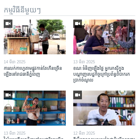
កម្មវិធី​នីមួយៗ
14 មីនា 2025
13 មីនា 2025
ការលក់​កាហ្វេ​តាម​ផ្លូវ​កាន់តែ​កើន​ច្រើន​
ខណៈទំនិញឡើងថ្លៃ អ្នករកស៊ីក្នុង​
ឡើង​នៅ​រាជធានី​ភ្នំពេញ
បណ្តាញ​សេដ្ឋកិច្ចក្រៅ​ប្រព័ន្ធពិបាក​រក​
ប្រាក់​ចំណូល
13 មីនា 2025
12 មីនា 2025