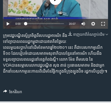
រចនា
សម្ព័ន្ធ​
Khmer English
រំលង​
និង​
បណ្តាញ​សង្គម
0:00
20:07
ចូល​
ទៅ​
ទាញ​យក​ពី​តំណភ្ជាប់​ដើម
ក្រុម​វេជ្ជបណ្ឌិត​ស្ម័គ្រចិត្ត​ពី​សហរដ្ឋ​អាមេរិក នឹង​
កាន់​
ទៅ​ព្យាបាល​ពលរដ្ឋ​កម្ពុជា​ដោយ​ឥត​គិត​ថ្លៃ​រយៈ
ទំព័រ​
ភាសា
ពេល​មួយ​សប្តាហ៍​នៅ​ដើម​ខែមករា​ឆ្នាំ​២០២០។ នេះ គឺ​ជា​បេសកកម្ម​លើក​
ស្វែង​
ទី១០ ដែល​រៀបចំ​ដោយ​សមាគម​សុខាភិបាល​ខ្មែរ​នៅ​អាមេរិក ហើយនឹង​
រក
ទទួល​ព្យាបាល​ពលរដ្ឋ​នៅ​ខេត្ត​កំពង់ស្ពឺ។ លោក ម៉ែន គឹមសេង នៃ
VOAបាន​សម្ភាស​លោក​វេជ្ជបណ្ឌិត សុង តាន់ ប្រធាន​សមាគម និង​ជា​អ្នក
ដឹកនាំ​បេសកកម្ម​នេះ​កាលពី​ដើមខែ​វិច្ឆិកា​ក្នុង​ទីក្រុង​ឡុងប៊ិច រដ្ឋ​កាលីហ្វញ៉ា៕
ចែករំលែក