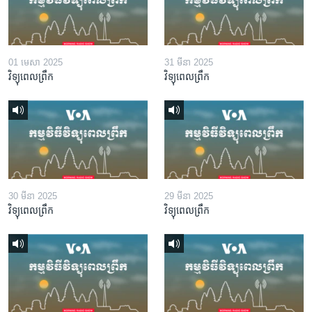
01 មេសា 2025
31 មីនា 2025
វិទ្យុពេលព្រឹក
វិទ្យុពេលព្រឹក
30 មីនា 2025
29 មីនា 2025
វិទ្យុពេលព្រឹក
វិទ្យុពេលព្រឹក