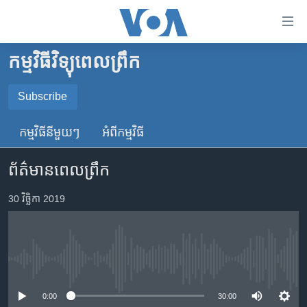
ភ្ជាប់​
ទៅ​
គេហទំព័រ​
កម្មវិធីវិទ្យុពេលព្រឹក
កម្ពុជា
ទាក់ទង
រំលង​
អន្តរជាតិ
Subscribe
និង​
SUBSCRIBE
អាមេរិក
ចូល​
កម្មវិធី​នីមួយៗ
អំពី​កម្មវិធី​
ទៅ​​
ចិន
YouTube Music
ទំព័រ​
ព័ត៌មានពេលព្រឹក
ហេឡូវីអូអេ
ព័ត៌មាន​​
តែ​
កម្ពុជាច្នៃប្រតិដ្ឋ
30 វិច្ឆិកា 2019
Spotify
ម្តង
ព្រឹត្តិការណ៍ព័ត៌មាន
រំលង​
ទទួល​​​សេវា​​​ Podcast
និង​
ទូរទស្សន៍ / វីដេអូ​
ចូល​
No media source currently available
វិទ្យុ / ផតខាសថ៍
ទៅ​
ទំព័រ​
កម្មវិធីទាំងអស់
0:00
30:00