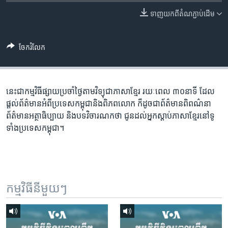
រចនា
សម្ព័ន្ធ​
ទាញ​យក​ពី​តំណភ្ជាប់​ដើម
Khmer English
រំលង​
និង​
បណ្តាញ​សង្គម
ចែករំលែក
ចូល​
ទៅ​
កាន់​
ទំព័រ​
នេះជា​កម្ម​វិធីផ្សាយ​ប្រចាំថ្ងៃ​តាម​វិទ្យុ​ជា​ភាសា​ខ្មែរ​ រយៈ​ពេល​ ៣០​​នាទី ដែល​
ភាសា
ស្វែង​
ផ្តល់​ព័ត៌មាន​អំពី​ប្រទេស​កម្ពុជា​និង​ពិភព​លោក​ ក៏ដូច​​ជា​ព័ត៌មាន​ពិពណ៌នា​
រក
ព័ត៌មាន​អត្ថា​ធិប្បាយ​ និង​បទ​​វិចារណកថា​ ជូន​ដល់​អ្នក​ស្តាប់​ភាសា​ខ្មែរ​នៅ​ទូ
ទាំង​ប្រទេស​កម្ពុជា។
កម្មវិធី​នីមួយៗ