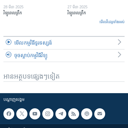
28 មីនា 2025
27 មីនា 2025
វិទ្យុពេលព្រឹក
វិទ្យុពេលព្រឹក
មើល​វីដេអូ​ទាំង​អស់
មើល​កម្មវិធី​ទូរទស្សន៍
ចុចស្តាប់កម្មវិធីវិទ្យុ
អានអត្ថបទផ្សេងៗទៀត
បណ្តាញ​សង្គម