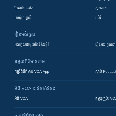
ខ្មែរ​នៅអាមេរិក
សុខភាព
អាស៊ីអាគ្នេយ៍
អប់រំ
រៀន​​អង់គ្លេស
អង់គ្លេស​ជាមួយ​ម៉ានី​និង​ម៉ូរី
រៀន​​​​​​អង់គ្លេ
ទទួល​ព័ត៌មាន​តាម
កម្មវិធី​ព័ត៌មាន VOA App
ស្តាប់ Podcas
អំពី​ VOA & ទំនាក់ទំនង
អំពី​ VOA
ធម្មនុញ្ញ​នៃ V
គេហទំព័រ​​ទាក់ទង