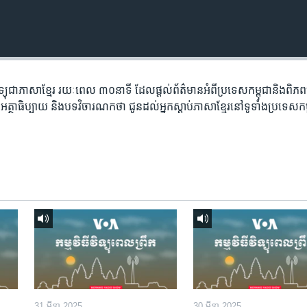
​វិទ្យុ​ជា​ភាសា​ខ្មែរ​ រយៈ​ពេល​ ៣០​​នាទី ដែល​ផ្តល់​ព័ត៌មាន​អំពី​ប្រទេស​កម្ពុជា​និង​ពិ
អត្ថា​ធិប្បាយ​ និង​បទ​​វិចារណកថា​ ជូន​ដល់​អ្នក​ស្តាប់​ភាសា​ខ្មែរ​នៅ​ទូទាំង​ប្រទេស​កម
31 មីនា 2025
30 មីនា 2025