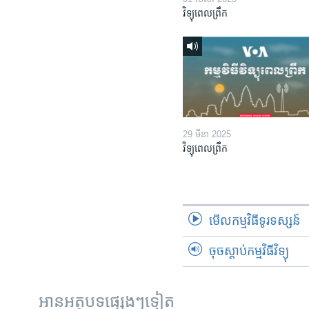
វិទ្យុពេលព្រឹក
29 មីនា 2025
វិទ្យុពេលព្រឹក
មើល​កម្មវិធី​ទូរទស្សន៍
ចុចស្តាប់កម្មវិធីវិទ្យុ
អានអត្ថបទផ្សេងៗទៀត