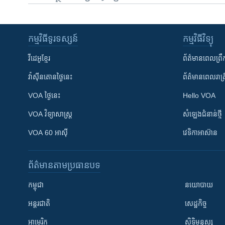
កម្មវិធី​ទូរទស្សន៍
កម្មវិធី​វិទ្យុ
វីដេអូ​ខ្មែរ
ព័ត៌មាន​ពេល​ព្រឹ
វ៉ាស៊ីនតោន​ថ្ងៃ​នេះ
ព័ត៌មាន​​ពេល​រាត្រ
VOA ថ្ងៃនេះ
Hello VOA
VOA ​វិទ្យាសាស្ត្រ
សំឡេង​ជំនាន់​ថ្មី
VOA 60 អាស៊ី
វេទិកា​អាស៊ាន
ព័ត៌មាន​តាមប្រធានបទ​
កម្ពុជា
នយោបាយ
អន្តរជាតិ
សេដ្ឋកិច្ច
អាមេរិក
សិទ្ធិមនុស្ស