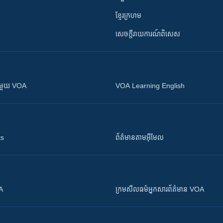
ខ្មែរក្រហម
សេចក្តីរាយការណ៍ពិសេស
ស​​ជាមួយ VOA
VOA Learning English
ts
ព័ត៌មាន​តាម​អ៊ីមែល
OA
ក្រម​​​សីលធម៌​​​អ្នក​​​សារព័ត៌មាន VOA