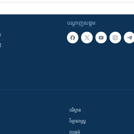
បណ្តាញ​សង្គម
ក
ី
បរិស្ថាន
វិទ្យាសាស្រ្ត
វប្បធម៌