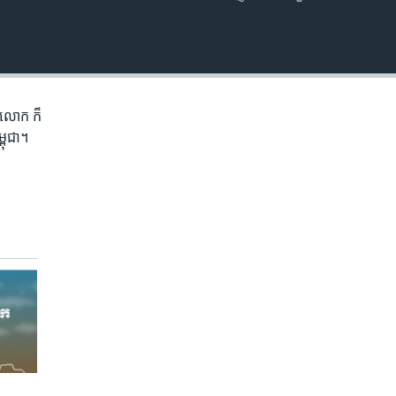
EMBED
ភព​លោក​ ក៏
្ពុជា។