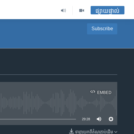
ផ្សាយផ្ទាល់
Subscribe
EMBED
ble
29:28
ទាញ​យក​ពី​តំណភ្ជាប់​ដើម