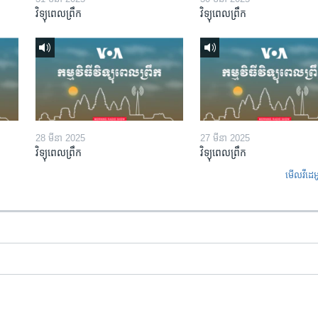
វិទ្យុពេលព្រឹក
វិទ្យុពេលព្រឹក
28 មីនា 2025
27 មីនា 2025
វិទ្យុពេលព្រឹក
វិទ្យុពេលព្រឹក
មើល​វីដេអ