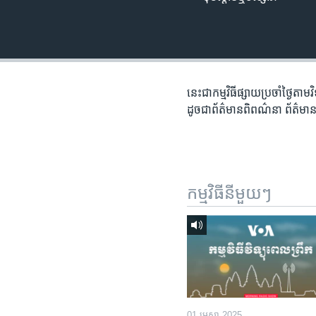
រចនា
សម្ព័ន្ធ​
រំលង​
និង​
ចូល​
ទៅ​
នេះជា​កម្ម​វិធីផ្សាយ​ប្រចាំថ្ងៃ​តាម
កាន់​
ដូច​​ជា​ព័ត៌មាន​ពិពណ៌នា​ ព័ត៌មាន​
ទំព័រ​
ស្វែង​
រក
កម្មវិធី​នីមួយៗ
01 មេសា 2025