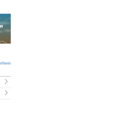
ូ​ទាំង​អស់