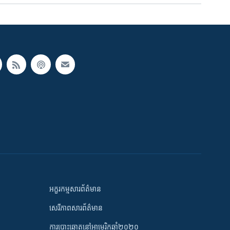
អក្ខរកម្មសារព័ត៌មាន
សេរីភាពសារព័ត៌មាន
ការបោះឆ្នោតនៅអាមេរិកឆ្នាំ២០២០