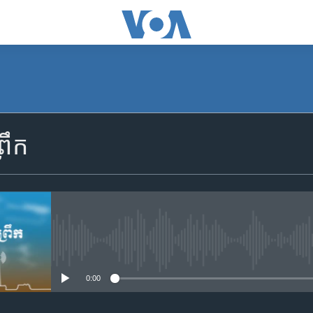
SUBSCRIBE
រឹក
Apple Podcasts
YouTube Music
Spotify
No media source currently availa
0:00
ទទួល​​​សេវា​​​ Podcast