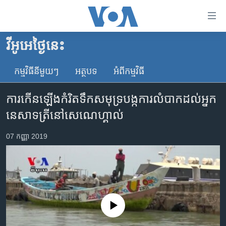
ភ្ជាប់​
ទៅ​
គេហទំព័រ​
វីអូអេថ្ងៃនេះ
កម្ពុជា
ទាក់ទង
រំលង​
កម្មវិធី​នីមួយៗ
អត្ថបទ​
អំពី​កម្មវិធី​
អន្តរជាតិ
និង​
អាមេរិក
ចូល​
ការកើនឡើង​កំរិត​ទឹកសមុទ្រ​បង្ក​ការលំបាក​ដល់​អ្នក
ទៅ​​
ចិន
នេសាទត្រី​នៅ​សេណេហ្គាល់
ទំព័រ​
ហេឡូវីអូអេ
ព័ត៌មាន​​
07 កញ្ញា 2019
តែ​
កម្ពុជាច្នៃប្រតិដ្ឋ
ម្តង
ព្រឹត្តិការណ៍ព័ត៌មាន
រំលង​
និង​
ទូរទស្សន៍ / វីដេអូ​
ចូល​
វិទ្យុ / ផតខាសថ៍
ទៅ​
No media source currently available
ទំព័រ​
កម្មវិធីទាំងអស់