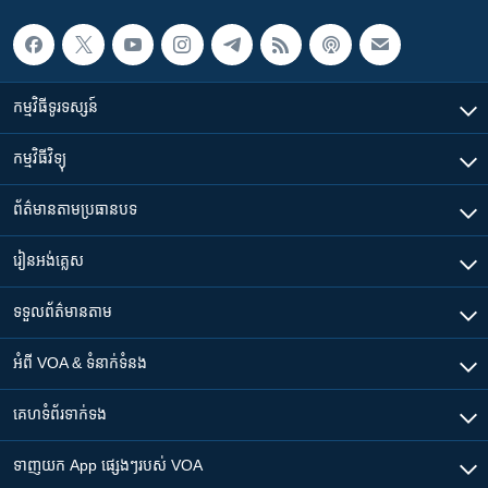
កម្មវិធី​ទូរទស្សន៍
កម្មវិធី​វិទ្យុ
ព័ត៌មាន​តាមប្រធានបទ​
រៀន​​អង់គ្លេស
ទទួល​ព័ត៌មាន​តាម
អំពី​ VOA & ទំនាក់ទំនង
គេហទំព័រ​​ទាក់ទង
ទាញយក​ App ផ្សេងៗ​របស់​ VOA