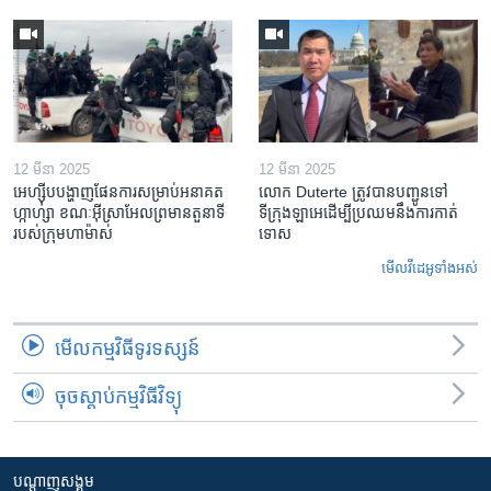
12 មីនា 2025
12 មីនា 2025
អេហ្ស៊ីប​បង្ហាញ​ផែនការ​សម្រាប់​អនាគត​
លោក Duterte ត្រូវ​បាន​បញ្ជូនទៅ
ហ្កាហ្សា ខណៈ​អ៊ីស្រាអែល​ព្រមាន​តួនាទី​
ទីក្រុងឡាអេ​ដើម្បី​ប្រឈម​នឹង​ការកាត់
របស់​ក្រុម​ហាម៉ាស់
ទោស
មើល​វីដេអូ​ទាំង​អស់
មើល​កម្មវិធី​ទូរទស្សន៍
ចុចស្តាប់កម្មវិធីវិទ្យុ
បណ្តាញ​សង្គម