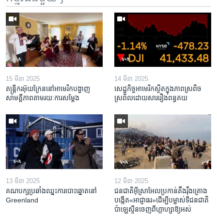
15 មីនា 2025
14 មីនា 2025
តន្ត្រីករ​អ៊ុយក្រែន​នៅ​អាមេរិក​បង្ហាញ​
សេដ្ឋកិច្ច​អាមេរិក​ស្ថិត​ក្នុង​ភាពស្រពិច
សាមគ្គីភាព​តាម​រយៈ​ការសម្តែង
ស្រពិល​ដោយសារ​រឿង​ពន្ធគយ
13 មីនា 2025
12 មីនា 2025
គណបក្ស​ប្រឆាំង​ឈ្នះ​ការបោះឆ្នោត​នៅ
ជនជាតិ​អ៊ីស្រាអែល​ប្រកាន់​តឹងរ៉ឹង​គ្រោង​
Greenland
បង្កើត​«អាជ្ញាធរ‍»​ដើម្បី​បម្លាស់​ទី​ជនជាតិ​
ប៉ាឡេស្ទីន​ចេញពី​ហ្កាហ្សា​ឱ្យ​អស់