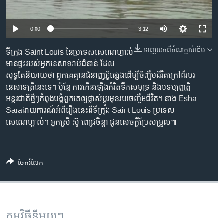
រចនា
សម្ព័ន្ធ​
Khmer English
រំលង​
0:00
3:12
និង​
បណ្តាញ​សង្គម
ចូល​
ទាញ​យក​ពី​តំណភ្ជាប់​ដើម
ទីក្រុង Saint Louis នៃ​ប្រទេស​សេណេហ្គាល់​
ទៅ​
មាន​ផ្ទះ​របស់​អ្នកនេសាទ​រាប់​ជំនាន់ ដែល​
កាន់​
សុទ្ធតែ​និយាយ​ថា ពួកគេ​គ្មាន​ជំនាញ​អ្វី​ផ្សេង​ដើម្បី​ចិញ្ចឹម​ជីវិត​ក្រៅ​ពី​របរ​
ទំព័រ​
នេសាទត្រី​នេះ​ទេ។ ប៉ុន្តែ ការកើនឡើង​កំរិត​ទឹក​សមុទ្រ និង​បទប្បញ្ញត្តិ​
ភាសា
ស្វែង​
អន្តរជាតិ​ថ្មីៗ​កំពុង​បង្ខំ​ពួកគេ​ឲ្យ​ផ្លាស់ប្តូរ​មុខរបរ​ចញ្ចឹម​ជីវិត។ នាង Esha
រក
Saraiរាយការណ៍​អំពី​រឿង​នេះ​ពីទីក្រុង Saint Louis ប្រទេស​
សេណេហ្គាល់។ អ្នកស្រី ស៊ូ ពេជ្រចិន្តា ជូនសេចក្តី​ប្រែ​សម្រួល៕
ចែករំលែក
កម្មវិធី​នីមួយៗ