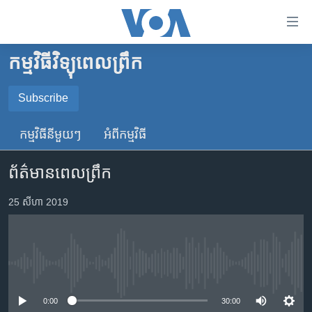
ភ្ជាប់​
ទៅ​
គេហទំព័រ​
កម្មវិធីវិទ្យុពេលព្រឹក
កម្ពុជា
ទាក់ទង
រំលង​
អន្តរជាតិ
Subscribe
និង​
SUBSCRIBE
អាមេរិក
ចូល​
កម្មវិធី​នីមួយៗ
អំពី​កម្មវិធី​
ទៅ​​
ចិន
YouTube Music
ទំព័រ​
ព័ត៌មានពេលព្រឹក
ហេឡូវីអូអេ
ព័ត៌មាន​​
តែ​
កម្ពុជាច្នៃប្រតិដ្ឋ
25 សីហា 2019
Spotify
ម្តង
ព្រឹត្តិការណ៍ព័ត៌មាន
រំលង​
ទទួល​​​សេវា​​​ Podcast
និង​
ទូរទស្សន៍ / វីដេអូ​
ចូល​
No media source currently available
វិទ្យុ / ផតខាសថ៍
ទៅ​
ទំព័រ​
កម្មវិធីទាំងអស់
0:00
30:00