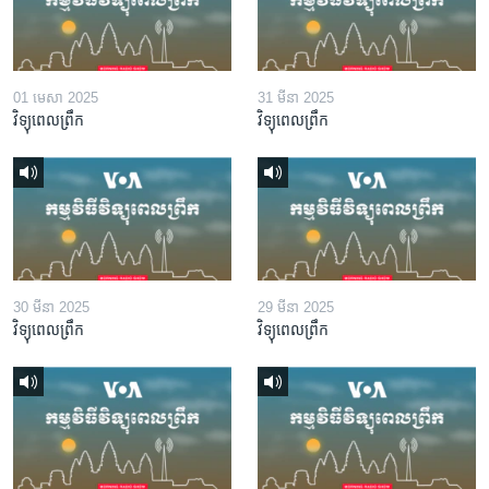
01 មេសា 2025
31 មីនា 2025
វិទ្យុពេលព្រឹក
វិទ្យុពេលព្រឹក
30 មីនា 2025
29 មីនា 2025
វិទ្យុពេលព្រឹក
វិទ្យុពេលព្រឹក