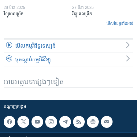
28 មីនា 2025
27 មីនា 2025
វិទ្យុពេលព្រឹក
វិទ្យុពេលព្រឹក
មើល​វីដេអូ​ទាំង​អស់
មើល​កម្មវិធី​ទូរទស្សន៍
ចុចស្តាប់កម្មវិធីវិទ្យុ
អានអត្ថបទផ្សេងៗទៀត
បណ្តាញ​សង្គម