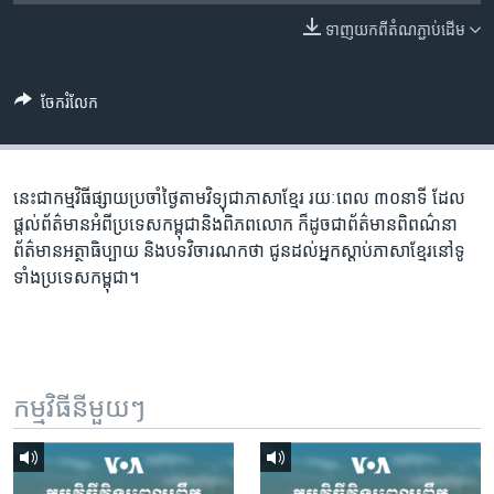
រចនា
សម្ព័ន្ធ​
ទាញ​យក​ពី​តំណភ្ជាប់​ដើម
Khmer English
រំលង​
និង​
បណ្តាញ​សង្គម
ចែករំលែក
ចូល​
ទៅ​
កាន់​
ទំព័រ​
នេះជា​កម្ម​វិធីផ្សាយ​ប្រចាំថ្ងៃ​តាម​វិទ្យុ​ជា​ភាសា​ខ្មែរ​ រយៈ​ពេល​ ៣០​​នាទី ដែល​
ភាសា
ស្វែង​
ផ្តល់​ព័ត៌មាន​អំពី​ប្រទេស​កម្ពុជា​និង​ពិភព​លោក​ ក៏ដូច​​ជា​ព័ត៌មាន​ពិពណ៌នា​
រក
ព័ត៌មាន​អត្ថា​ធិប្បាយ​ និង​បទ​​វិចារណកថា​ ជូន​ដល់​អ្នក​ស្តាប់​ភាសា​ខ្មែរ​នៅ​ទូ
ទាំង​ប្រទេស​កម្ពុជា។
កម្មវិធី​នីមួយៗ