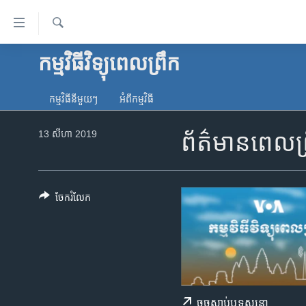
ភ្ជាប់​
ទៅ​
គេហទំព័រ​
ស្វែង​
កម្មវិធីវិទ្យុពេលព្រឹក
កម្ពុជា
រក
ទាក់ទង
អន្តរជាតិ
រំលង​
កម្មវិធី​នីមួយៗ
អំពី​កម្មវិធី​
និង​
អាមេរិក
ចូល​
13 សីហា 2019
ព័ត៌មានពេលព្
ចិន
ទៅ​​
ទំព័រ​
ហេឡូវីអូអេ
ព័ត៌មាន​​
កម្ពុជាច្នៃប្រតិដ្ឋ
តែ​
ចែករំលែក
ម្តង
ព្រឹត្តិការណ៍ព័ត៌មាន
រំលង​
ទូរទស្សន៍ / វីដេអូ​
និង​
ចូល​
វិទ្យុ / ផតខាសថ៍
ទៅ​
កម្មវិធីទាំងអស់
ទំព័រ​
ចុច​​ស្តាប់​ឬ​ទស្សនា