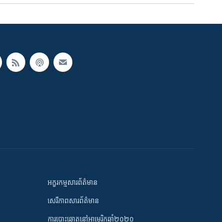
អក្ខរកម្មសារព័ត៌មាន
សេរីភាពសារព័ត៌មាន
ការបោះឆ្នោតនៅអាមេរិកឆ្នាំ២០២០