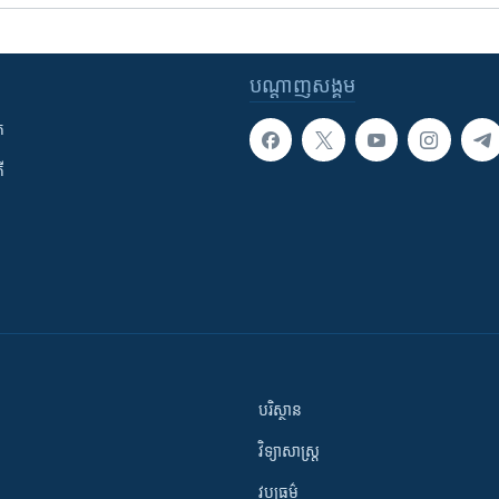
បណ្តាញ​សង្គម
ក
ី
បរិស្ថាន
វិទ្យាសាស្រ្ត
វប្បធម៌