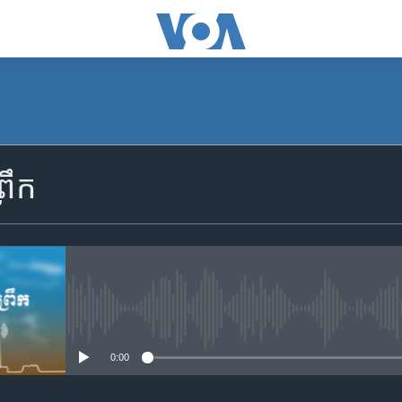
SUBSCRIBE
រឹក
Apple Podcasts
YouTube Music
Spotify
No media source currently availa
0:00
ទទួល​​​សេវា​​​ Podcast