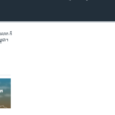
EMBED
ភព​លោក​ ក៏
្ពុជា។