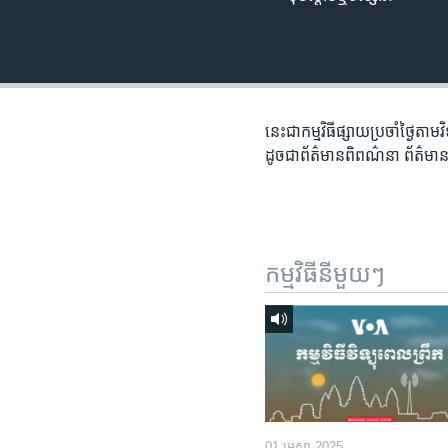
រចនា
សម្ព័ន្ធ​
រំលង​
និង​
ចូល​
ទៅ​
នេះជា​កម្ម​វិធីផ្សាយ​ប្រចាំថ្ងៃ​តាម
កាន់​
ដូច​​ជា​ព័ត៌មាន​ពិពណ៌នា​ ព័ត៌មាន​
ទំព័រ​
ស្វែង​
រក
កម្មវិធី​នីមួយៗ
01 មេសា 2025