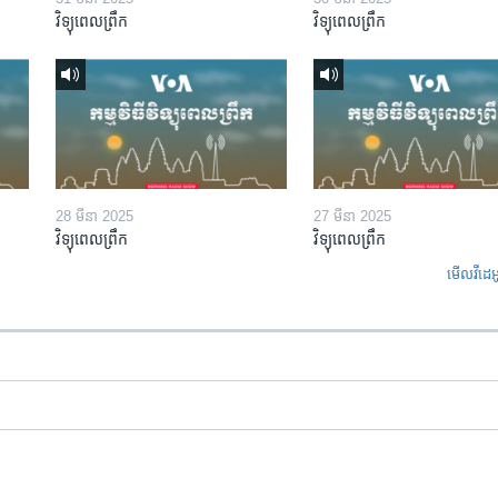
វិទ្យុពេលព្រឹក
វិទ្យុពេលព្រឹក
28 មីនា 2025
27 មីនា 2025
វិទ្យុពេលព្រឹក
វិទ្យុពេលព្រឹក
មើល​វីដេអ