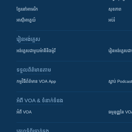
ខ្មែរ​នៅអាមេរិក
សុខភាព
អាស៊ីអាគ្នេយ៍
អប់រំ
រៀន​​អង់គ្លេស
អង់គ្លេស​ជាមួយ​ម៉ានី​និង​ម៉ូរី
រៀន​​​​​​អង់គ្លេ
ទទួល​ព័ត៌មាន​តាម
កម្មវិធី​ព័ត៌មាន VOA App
ស្តាប់ Podcas
អំពី​ VOA & ទំនាក់ទំនង
អំពី​ VOA
ធម្មនុញ្ញ​នៃ V
គេហទំព័រ​​ទាក់ទង