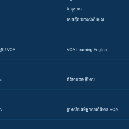
ខ្មែរក្រហម
សេចក្តីរាយការណ៍ពិសេស
ស​​ជាមួយ VOA
VOA Learning English
ts
ព័ត៌មាន​តាម​អ៊ីមែល
OA
ក្រម​​​សីលធម៌​​​អ្នក​​​សារព័ត៌មាន VOA