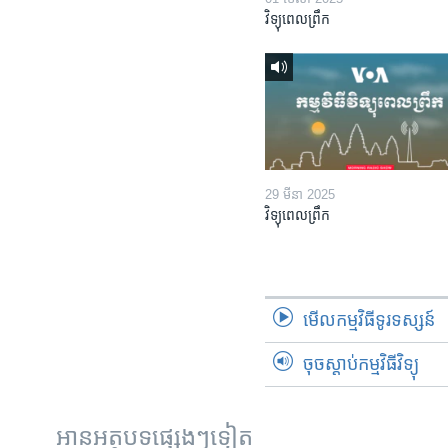
វិទ្យុពេលព្រឹក
29 មីនា 2025
វិទ្យុពេលព្រឹក
មើល​កម្មវិធី​ទូរទស្សន៍
ចុចស្តាប់កម្មវិធីវិទ្យុ
អានអត្ថបទផ្សេងៗទៀត