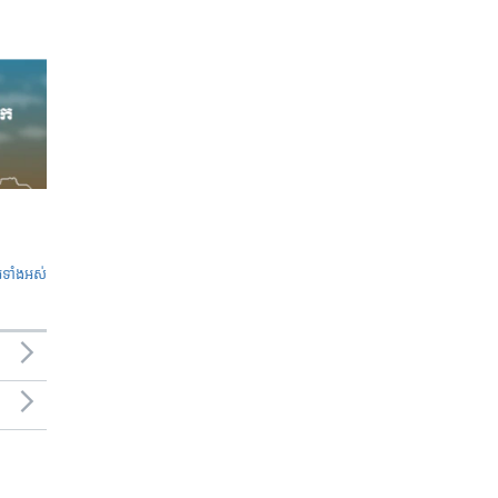
ូ​ទាំង​អស់