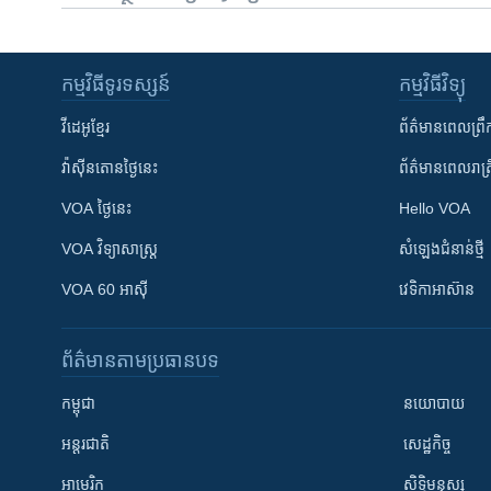
កម្មវិធី​ទូរទស្សន៍
កម្មវិធី​វិទ្យុ
វីដេអូ​ខ្មែរ
ព័ត៌មាន​ពេល​ព្រឹ
វ៉ាស៊ីនតោន​ថ្ងៃ​នេះ
ព័ត៌មាន​​ពេល​រាត្រ
VOA ថ្ងៃនេះ
Hello VOA
VOA ​វិទ្យាសាស្ត្រ
សំឡេង​ជំនាន់​ថ្មី
VOA 60 អាស៊ី
វេទិកា​អាស៊ាន
ព័ត៌មាន​តាមប្រធានបទ​
កម្ពុជា
នយោបាយ
អន្តរជាតិ
សេដ្ឋកិច្ច
អាមេរិក
សិទ្ធិមនុស្ស