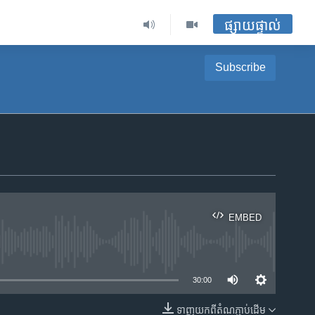
ផ្សាយផ្ទាល់
Subscribe
EMBED
ble
30:00
ទាញ​យក​ពី​តំណភ្ជាប់​ដើម