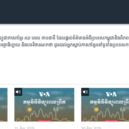
​វិទ្យុ​ជា​ភាសា​ខ្មែរ​ រយៈ​ពេល​ ៣០​​នាទី ដែល​ផ្តល់​ព័ត៌មាន​អំពី​ប្រទេស​កម្ពុជា​និង​ពិ
អត្ថា​ធិប្បាយ​ និង​បទ​​វិចារណកថា​ ជូន​ដល់​អ្នក​ស្តាប់​ភាសា​ខ្មែរ​នៅ​ទូទាំង​ប្រទេស​កម
31 មីនា 2025
30 មីនា 2025