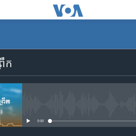
SUBSCRIBE
រឹក
Apple Podcasts
YouTube Music
Spotify
No media source currently availa
0:00
ទទួល​​​សេវា​​​ Podcast