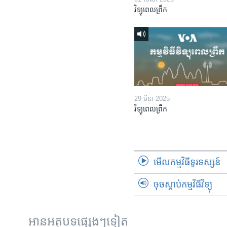
វិទ្យុពេលព្រឹក
29 មីនា 2025
វិទ្យុពេលព្រឹក
មើល​កម្មវិធី​ទូរទស្សន៍
ចុចស្តាប់កម្មវិធីវិទ្យុ
អានអត្ថបទផ្សេងៗទៀត