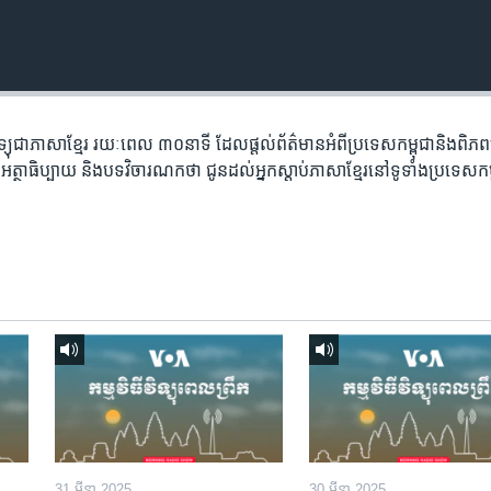
​វិទ្យុ​ជា​ភាសា​ខ្មែរ​ រយៈ​ពេល​ ៣០​​នាទី ដែល​ផ្តល់​ព័ត៌មាន​អំពី​ប្រទេស​កម្ពុជា​និង​ពិ
អត្ថា​ធិប្បាយ​ និង​បទ​​វិចារណកថា​ ជូន​ដល់​អ្នក​ស្តាប់​ភាសា​ខ្មែរ​នៅ​ទូទាំង​ប្រទេស​កម
31 មីនា 2025
30 មីនា 2025