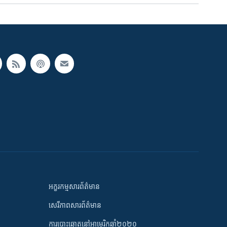
អក្ខរកម្មសារព័ត៌មាន
សេរីភាពសារព័ត៌មាន
ការបោះឆ្នោតនៅអាមេរិកឆ្នាំ២០២០