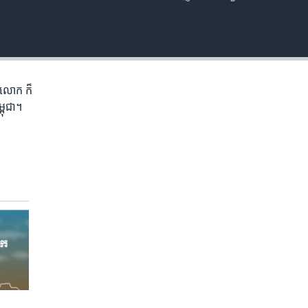
EMBED
ភព​លោក​ ក៏
្ពុជា។