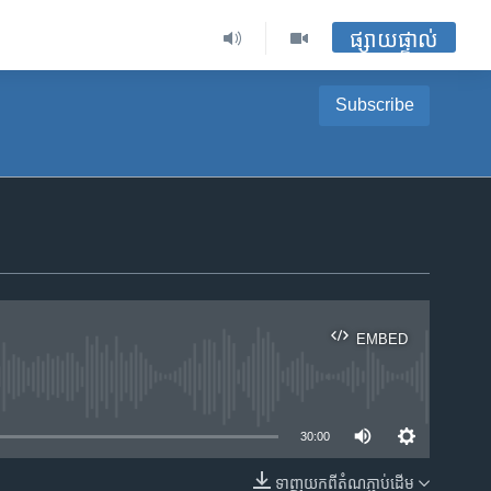
ផ្សាយផ្ទាល់
Subscribe
EMBED
ble
30:00
ទាញ​យក​ពី​តំណភ្ជាប់​ដើម