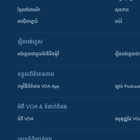
ខ្មែរ​នៅអាមេរិក
សុខភាព
អាស៊ីអាគ្នេយ៍
អប់រំ
រៀន​​អង់គ្លេស
អង់គ្លេស​ជាមួយ​ម៉ានី​និង​ម៉ូរី
រៀន​​​​​​អង់គ្លេ
ទទួល​ព័ត៌មាន​តាម
កម្មវិធី​ព័ត៌មាន VOA App
ស្តាប់ Podcas
អំពី​ VOA & ទំនាក់ទំនង
អំពី​ VOA
ធម្មនុញ្ញ​នៃ V
គេហទំព័រ​​ទាក់ទង