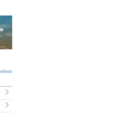
ូ​ទាំង​អស់