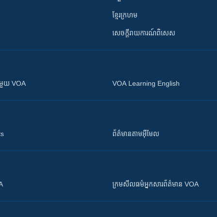
ខ្មែរក្រហម
សេចក្តីរាយការណ៍ពិសេស
ស​​ជាមួយ VOA
VOA Learning English
ts
ព័ត៌មាន​តាម​អ៊ីមែល
OA
ក្រម​​​សីលធម៌​​​អ្នក​​​សារព័ត៌មាន VOA