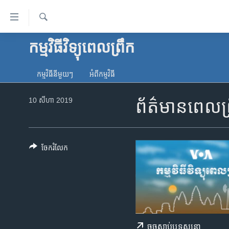
ភ្ជាប់​
ទៅ​
គេហទំព័រ​
ស្វែង​
កម្មវិធីវិទ្យុពេលព្រឹក
កម្ពុជា
រក
ទាក់ទង
អន្តរជាតិ
រំលង​
កម្មវិធី​នីមួយៗ
អំពី​កម្មវិធី​
និង​
អាមេរិក
ចូល​
10 សីហា 2019
ព័ត៌មានពេលព្
ចិន
ទៅ​​
ទំព័រ​
ហេឡូវីអូអេ
ព័ត៌មាន​​
កម្ពុជាច្នៃប្រតិដ្ឋ
តែ​
ចែករំលែក
ម្តង
ព្រឹត្តិការណ៍ព័ត៌មាន
រំលង​
ទូរទស្សន៍ / វីដេអូ​
និង​
ចូល​
វិទ្យុ / ផតខាសថ៍
ទៅ​
កម្មវិធីទាំងអស់
ទំព័រ​
ចុច​​ស្តាប់​ឬ​ទស្សនា