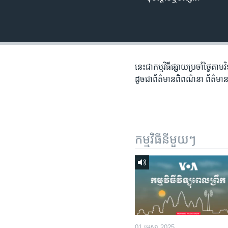
រចនា
សម្ព័ន្ធ​
រំលង​
និង​
ចូល​
ទៅ​
នេះជា​កម្ម​វិធីផ្សាយ​ប្រចាំថ្ងៃ​តាម
កាន់​
ដូច​​ជា​ព័ត៌មាន​ពិពណ៌នា​ ព័ត៌មាន​
ទំព័រ​
ស្វែង​
រក
កម្មវិធី​នីមួយៗ
01 មេសា 2025