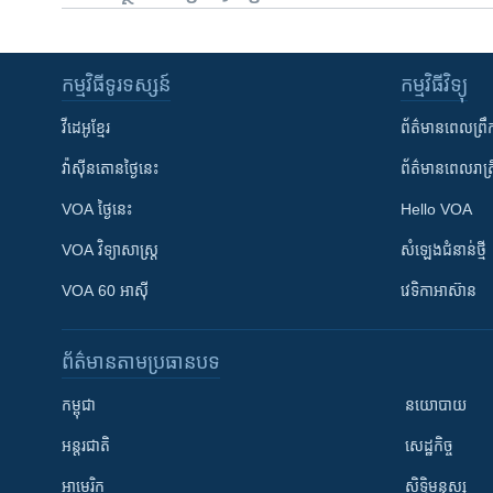
កម្មវិធី​ទូរទស្សន៍
កម្មវិធី​វិទ្យុ
វីដេអូ​ខ្មែរ
ព័ត៌មាន​ពេល​ព្រឹ
វ៉ាស៊ីនតោន​ថ្ងៃ​នេះ
ព័ត៌មាន​​ពេល​រាត្រ
VOA ថ្ងៃនេះ
Hello VOA
VOA ​វិទ្យាសាស្ត្រ
សំឡេង​ជំនាន់​ថ្មី
VOA 60 អាស៊ី
វេទិកា​អាស៊ាន
ព័ត៌មាន​តាមប្រធានបទ​
កម្ពុជា
នយោបាយ
អន្តរជាតិ
សេដ្ឋកិច្ច
អាមេរិក
សិទ្ធិមនុស្ស