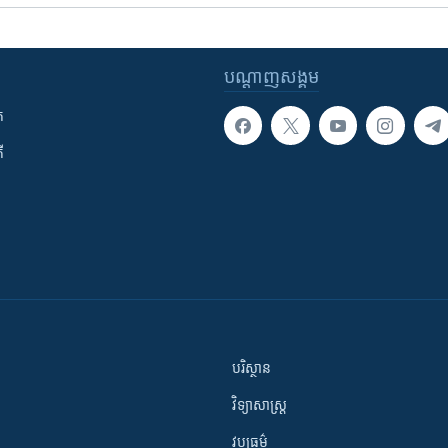
បណ្តាញ​សង្គម
ក
ី
បរិស្ថាន
វិទ្យាសាស្រ្ត
វប្បធម៌