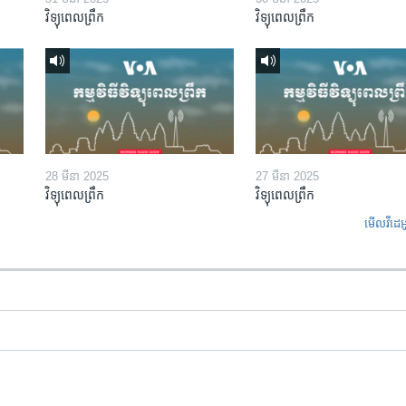
វិទ្យុពេលព្រឹក
វិទ្យុពេលព្រឹក
28 មីនា 2025
27 មីនា 2025
វិទ្យុពេលព្រឹក
វិទ្យុពេលព្រឹក
មើល​វីដេអ