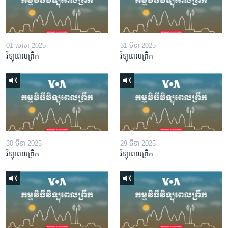
01 មេសា 2025
31 មីនា 2025
វិទ្យុពេលព្រឹក
វិទ្យុពេលព្រឹក
30 មីនា 2025
29 មីនា 2025
វិទ្យុពេលព្រឹក
វិទ្យុពេលព្រឹក