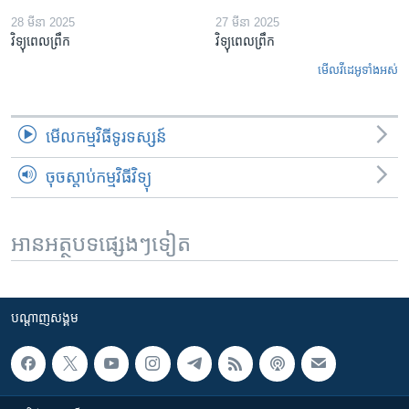
28 មីនា 2025
27 មីនា 2025
វិទ្យុពេលព្រឹក
វិទ្យុពេលព្រឹក
មើល​វីដេអូ​ទាំង​អស់
មើល​កម្មវិធី​ទូរទស្សន៍
ចុចស្តាប់កម្មវិធីវិទ្យុ
អានអត្ថបទផ្សេងៗទៀត
បណ្តាញ​សង្គម