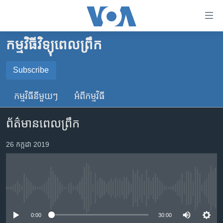
ភ្ជាប់​
ទៅ​
គេហទំព័រ​
កម្មវិធីវិទ្យុពេលព្រឹក
កម្ពុជា
ទាក់ទង
រំលង​
អន្តរជាតិ
Subscribe
និង​
SUBSCRIBE
អាមេរិក
ចូល​
កម្មវិធី​នីមួយៗ
អំពី​កម្មវិធី​
ទៅ​​
ចិន
YouTube Music
ទំព័រ​
ព័ត៌មានពេលព្រឹក
ហេឡូវីអូអេ
ព័ត៌មាន​​
តែ​
កម្ពុជាច្នៃប្រតិដ្ឋ
26 កក្កដា 2019
Spotify
ម្តង
ព្រឹត្តិការណ៍ព័ត៌មាន
រំលង​
ទទួល​​​សេវា​​​ Podcast
និង​
ទូរទស្សន៍ / វីដេអូ​
ចូល​
No media source currently available
វិទ្យុ / ផតខាសថ៍
ទៅ​
ទំព័រ​
កម្មវិធីទាំងអស់
0:00
30:00