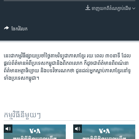
រចនា
សម្ព័ន្ធ​
ទាញ​យក​ពី​តំណភ្ជាប់​ដើម
Khmer English
រំលង​
និង​
បណ្តាញ​សង្គម
ចែករំលែក
ចូល​
ទៅ​
កាន់​
ទំព័រ​
នេះជា​កម្ម​វិធីផ្សាយ​ប្រចាំថ្ងៃ​តាម​វិទ្យុ​ជា​ភាសា​ខ្មែរ​ រយៈ​ពេល​ ៣០​​នាទី ដែល​
ភាសា
ស្វែង​
ផ្តល់​ព័ត៌មាន​អំពី​ប្រទេស​កម្ពុជា​និង​ពិភព​លោក​ ក៏ដូច​​ជា​ព័ត៌មាន​ពិពណ៌នា​
រក
ព័ត៌មាន​អត្ថា​ធិប្បាយ​ និង​បទ​​វិចារណកថា​ ជូន​ដល់​អ្នក​ស្តាប់​ភាសា​ខ្មែរ​នៅ​ទូ
ទាំង​ប្រទេស​កម្ពុជា។
កម្មវិធី​នីមួយៗ