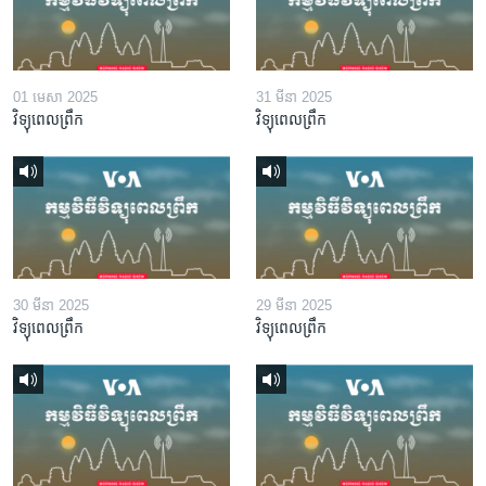
01 មេសា 2025
31 មីនា 2025
វិទ្យុពេលព្រឹក
វិទ្យុពេលព្រឹក
30 មីនា 2025
29 មីនា 2025
វិទ្យុពេលព្រឹក
វិទ្យុពេលព្រឹក