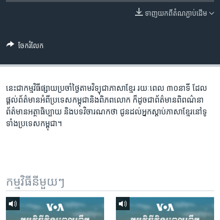
រចនា
សម្ព័ន្ធ​
ទាញ​យក​ពី​តំណភ្ជាប់​ដើម
Khmer English
រំលង​
និង​
បណ្តាញ​សង្គម
ចែករំលែក
ចូល​
ទៅ​
កាន់​
ទំព័រ​
នេះជា​កម្ម​វិធីផ្សាយ​ប្រចាំថ្ងៃ​តាម​វិទ្យុ​ជា​ភាសា​ខ្មែរ​ រយៈ​ពេល​ ៣០​​នាទី ដែល​
ភាសា
ស្វែង​
ផ្តល់​ព័ត៌មាន​អំពី​ប្រទេស​កម្ពុជា​និង​ពិភព​លោក​ ក៏ដូច​​ជា​ព័ត៌មាន​ពិពណ៌នា​
រក
ព័ត៌មាន​អត្ថា​ធិប្បាយ​ និង​បទ​​វិចារណកថា​ ជូន​ដល់​អ្នក​ស្តាប់​ភាសា​ខ្មែរ​នៅ​ទូ
ទាំង​ប្រទេស​កម្ពុជា។
កម្មវិធី​នីមួយៗ