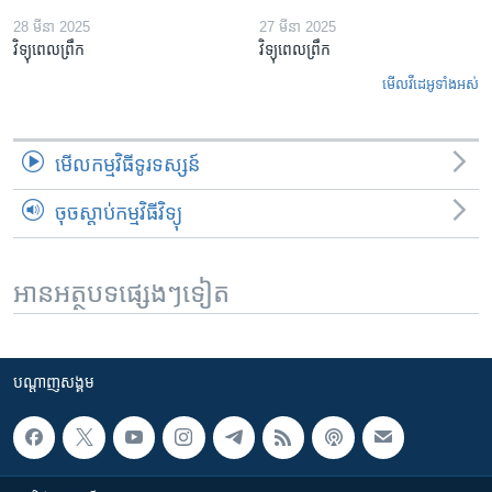
28 មីនា 2025
27 មីនា 2025
វិទ្យុពេលព្រឹក
វិទ្យុពេលព្រឹក
មើល​វីដេអូ​ទាំង​អស់
មើល​កម្មវិធី​ទូរទស្សន៍
ចុចស្តាប់កម្មវិធីវិទ្យុ
អានអត្ថបទផ្សេងៗទៀត
បណ្តាញ​សង្គម