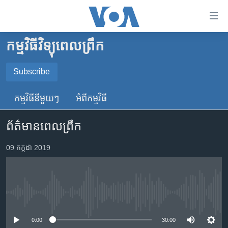
ភ្ជាប់​
ទៅ​
គេហទំព័រ​
កម្មវិធីវិទ្យុពេលព្រឹក
កម្ពុជា
ទាក់ទង
រំលង​
អន្តរជាតិ
Subscribe
និង​
SUBSCRIBE
អាមេរិក
ចូល​
កម្មវិធី​នីមួយៗ
អំពី​កម្មវិធី​
ទៅ​​
ចិន
YouTube Music
ទំព័រ​
ព័ត៌មានពេលព្រឹក
ហេឡូវីអូអេ
ព័ត៌មាន​​
តែ​
កម្ពុជាច្នៃប្រតិដ្ឋ
09 កក្កដា 2019
Spotify
ម្តង
ព្រឹត្តិការណ៍ព័ត៌មាន
រំលង​
ទទួល​​​សេវា​​​ Podcast
និង​
ទូរទស្សន៍ / វីដេអូ​
ចូល​
No media source currently available
វិទ្យុ / ផតខាសថ៍
ទៅ​
ទំព័រ​
កម្មវិធីទាំងអស់
0:00
30:00