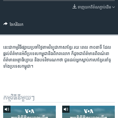
រចនា
សម្ព័ន្ធ​
ទាញ​យក​ពី​តំណភ្ជាប់​ដើម
Khmer English
រំលង​
និង​
បណ្តាញ​សង្គម
ចែករំលែក
ចូល​
ទៅ​
កាន់​
ទំព័រ​
នេះជា​កម្ម​វិធីផ្សាយ​ប្រចាំថ្ងៃ​តាម​វិទ្យុ​ជា​ភាសា​ខ្មែរ​ រយៈ​ពេល​ ៣០​​នាទី ដែល​
ភាសា
ស្វែង​
ផ្តល់​ព័ត៌មាន​អំពី​ប្រទេស​កម្ពុជា​និង​ពិភព​លោក​ ក៏ដូច​​ជា​ព័ត៌មាន​ពិពណ៌នា​
រក
ព័ត៌មាន​អត្ថា​ធិប្បាយ​ និង​បទ​​វិចារណកថា​ ជូន​ដល់​អ្នក​ស្តាប់​ភាសា​ខ្មែរ​នៅ​ទូ
ទាំង​ប្រទេស​កម្ពុជា។
កម្មវិធី​នីមួយៗ