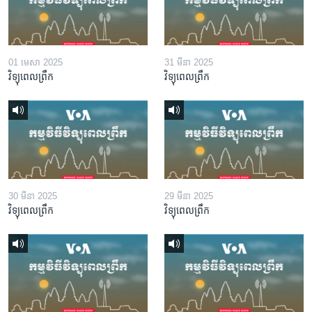
01 មេសា 2025
31 មីនា 2025
វិទ្យុពេលព្រឹក
វិទ្យុពេលព្រឹក
30 មីនា 2025
29 មីនា 2025
វិទ្យុពេលព្រឹក
វិទ្យុពេលព្រឹក