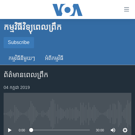
ភ្ជាប់​
ទៅ​
គេហទំព័រ​
កម្មវិធីវិទ្យុពេលព្រឹក
កម្ពុជា
ទាក់ទង
រំលង​
អន្តរជាតិ
Subscribe
និង​
SUBSCRIBE
អាមេរិក
ចូល​
កម្មវិធី​នីមួយៗ
អំពី​កម្មវិធី​
ទៅ​​
ចិន
YouTube Music
ទំព័រ​
ព័ត៌មានពេលព្រឹក
ហេឡូវីអូអេ
ព័ត៌មាន​​
តែ​
កម្ពុជាច្នៃប្រតិដ្ឋ
04 កក្កដា 2019
Spotify
ម្តង
ព្រឹត្តិការណ៍ព័ត៌មាន
រំលង​
ទទួល​​​សេវា​​​ Podcast
និង​
ទូរទស្សន៍ / វីដេអូ​
ចូល​
No media source currently available
វិទ្យុ / ផតខាសថ៍
ទៅ​
ទំព័រ​
កម្មវិធីទាំងអស់
0:00
30:00