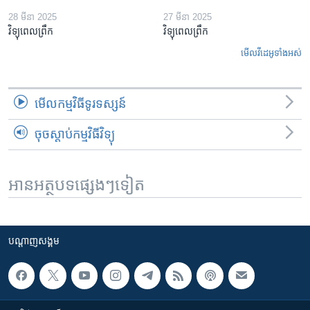
28 មីនា 2025
27 មីនា 2025
វិទ្យុពេលព្រឹក
វិទ្យុពេលព្រឹក
មើល​វីដេអូ​ទាំង​អស់
មើល​កម្មវិធី​ទូរទស្សន៍
ចុចស្តាប់កម្មវិធីវិទ្យុ
អានអត្ថបទផ្សេងៗទៀត
បណ្តាញ​សង្គម