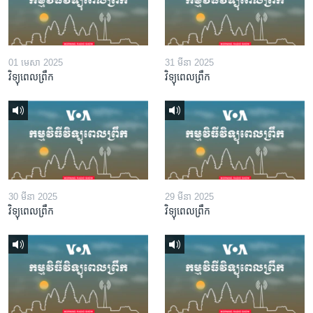
01 មេសា 2025
31 មីនា 2025
វិទ្យុពេលព្រឹក
វិទ្យុពេលព្រឹក
30 មីនា 2025
29 មីនា 2025
វិទ្យុពេលព្រឹក
វិទ្យុពេលព្រឹក