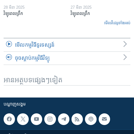
28 មីនា 2025
27 មីនា 2025
វិទ្យុពេលព្រឹក
វិទ្យុពេលព្រឹក
មើល​វីដេអូ​ទាំង​អស់
មើល​កម្មវិធី​ទូរទស្សន៍
ចុចស្តាប់កម្មវិធីវិទ្យុ
អានអត្ថបទផ្សេងៗទៀត
បណ្តាញ​សង្គម