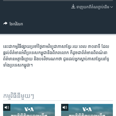
រចនា
សម្ព័ន្ធ​
ទាញ​យក​ពី​តំណភ្ជាប់​ដើម
Khmer English
រំលង​
និង​
បណ្តាញ​សង្គម
ចែករំលែក
ចូល​
ទៅ​
កាន់​
ទំព័រ​
នេះជា​កម្ម​វិធីផ្សាយ​ប្រចាំថ្ងៃ​តាម​វិទ្យុ​ជា​ភាសា​ខ្មែរ​ រយៈ​ពេល​ ៣០​​នាទី ដែល​
ភាសា
ស្វែង​
ផ្តល់​ព័ត៌មាន​អំពី​ប្រទេស​កម្ពុជា​និង​ពិភព​លោក​ ក៏ដូច​​ជា​ព័ត៌មាន​ពិពណ៌នា​
រក
ព័ត៌មាន​អត្ថា​ធិប្បាយ​ និង​បទ​​វិចារណកថា​ ជូន​ដល់​អ្នក​ស្តាប់​ភាសា​ខ្មែរ​នៅ​ទូ
ទាំង​ប្រទេស​កម្ពុជា។
កម្មវិធី​នីមួយៗ