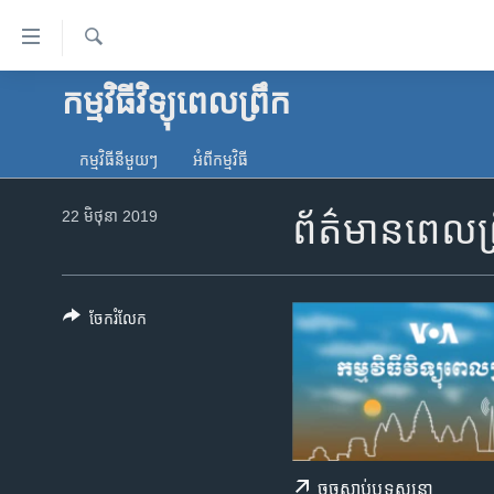
ភ្ជាប់​
ទៅ​
គេហទំព័រ​
ស្វែង​
កម្មវិធីវិទ្យុពេលព្រឹក
កម្ពុជា
រក
ទាក់ទង
អន្តរជាតិ
រំលង​
កម្មវិធី​នីមួយៗ
អំពី​កម្មវិធី​
និង​
អាមេរិក
ចូល​
22 មិថុនា 2019
ព័ត៌មានពេលព្
ចិន
ទៅ​​
ទំព័រ​
ហេឡូវីអូអេ
ព័ត៌មាន​​
កម្ពុជាច្នៃប្រតិដ្ឋ
តែ​
ចែករំលែក
ម្តង
ព្រឹត្តិការណ៍ព័ត៌មាន
រំលង​
ទូរទស្សន៍ / វីដេអូ​
និង​
ចូល​
វិទ្យុ / ផតខាសថ៍
ទៅ​
កម្មវិធីទាំងអស់
ទំព័រ​
ចុច​​ស្តាប់​ឬ​ទស្សនា