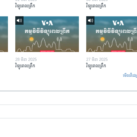
វិទ្យុពេលព្រឹក
វិទ្យុពេលព្រឹក
28 មីនា 2025
27 មីនា 2025
វិទ្យុពេលព្រឹក
វិទ្យុពេលព្រឹក
មើល​វីដេអ