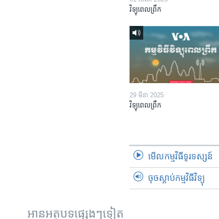
វិទ្យុពេលព្រឹក
29 មីនា 2025
វិទ្យុពេលព្រឹក
មើល​កម្មវិធី​ទូរទស្សន៍
ចុចស្តាប់កម្មវិធីវិទ្យុ
អានអត្ថបទផ្សេងៗទៀត