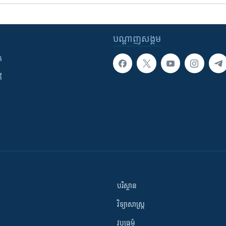
បណ្តាញ​សង្គម
ក
ី
បរិស្ថាន
វិទ្យាសាស្រ្ត
វប្បធម៌