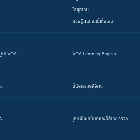
ខ្មែរក្រហម
សេចក្តីរាយការណ៍ពិសេស
ស​​ជាមួយ VOA
VOA Learning English
ts
ព័ត៌មាន​តាម​អ៊ីមែល
OA
ក្រម​​​សីលធម៌​​​អ្នក​​​សារព័ត៌មាន VOA