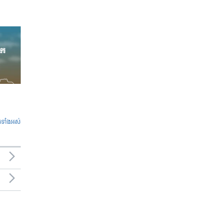
ូ​ទាំង​អស់