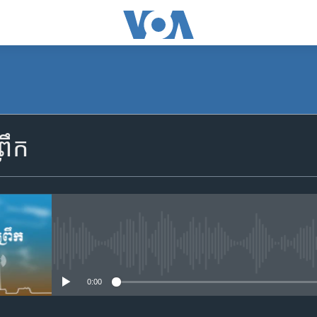
SUBSCRIBE
រឹក
Apple Podcasts
YouTube Music
Spotify
No media source currently availa
0:00
ទទួល​​​សេវា​​​ Podcast