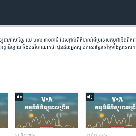
​វិទ្យុ​ជា​ភាសា​ខ្មែរ​ រយៈ​ពេល​ ៣០​​នាទី ដែល​ផ្តល់​ព័ត៌មាន​អំពី​ប្រទេស​កម្ពុជា​និង​ពិ
អត្ថា​ធិប្បាយ​ និង​បទ​​វិចារណកថា​ ជូន​ដល់​អ្នក​ស្តាប់​ភាសា​ខ្មែរ​នៅ​ទូទាំង​ប្រទេស​កម
31 មីនា 2025
30 មីនា 2025