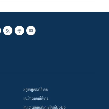
អក្ខរកម្មសារព័ត៌មាន
សេរីភាពសារព័ត៌មាន
ការបោះឆ្នោតនៅអាមេរិកឆ្នាំ២០២០