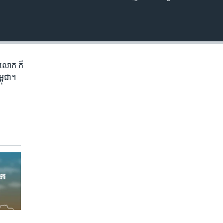
EMBED
ភព​លោក​ ក៏
្ពុជា។