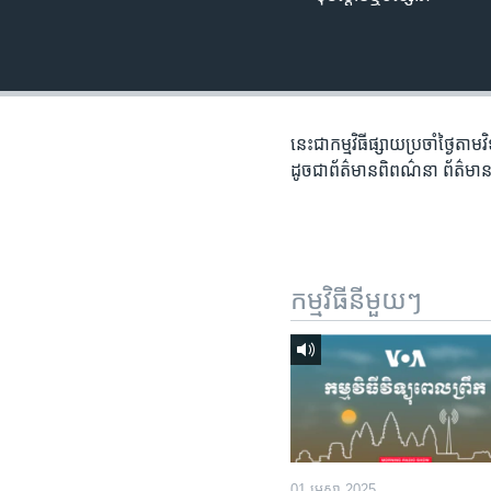
រចនា
សម្ព័ន្ធ​
រំលង​
និង​
ចូល​
ទៅ​
នេះជា​កម្ម​វិធីផ្សាយ​ប្រចាំថ្ងៃ​តាម
កាន់​
ដូច​​ជា​ព័ត៌មាន​ពិពណ៌នា​ ព័ត៌មាន​
ទំព័រ​
ស្វែង​
រក
កម្មវិធី​នីមួយៗ
01 មេសា 2025