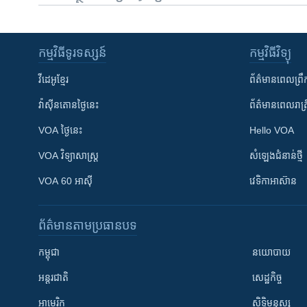
កម្មវិធី​ទូរទស្សន៍
កម្មវិធី​វិទ្យុ
វីដេអូ​ខ្មែរ
ព័ត៌មាន​ពេល​ព្រឹ
វ៉ាស៊ីនតោន​ថ្ងៃ​នេះ
ព័ត៌មាន​​ពេល​រាត្រ
VOA ថ្ងៃនេះ
Hello VOA
VOA ​វិទ្យាសាស្ត្រ
សំឡេង​ជំនាន់​ថ្មី
VOA 60 អាស៊ី
វេទិកា​អាស៊ាន
ព័ត៌មាន​តាមប្រធានបទ​
កម្ពុជា
នយោបាយ
អន្តរជាតិ
សេដ្ឋកិច្ច
អាមេរិក
សិទ្ធិមនុស្ស