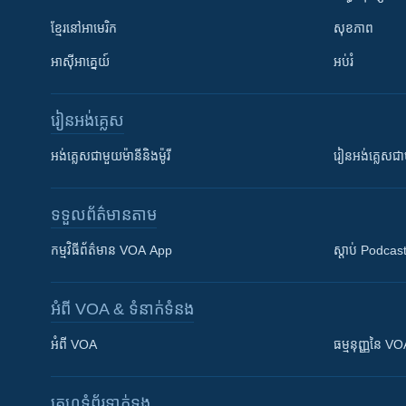
ខ្មែរ​នៅអាមេរិក
សុខភាព
អាស៊ីអាគ្នេយ៍
អប់រំ
រៀន​​អង់គ្លេស
អង់គ្លេស​ជាមួយ​ម៉ានី​និង​ម៉ូរី
រៀន​​​​​​អង់គ្លេ
ទទួល​ព័ត៌មាន​តាម
កម្មវិធី​ព័ត៌មាន VOA App
ស្តាប់ Podcas
អំពី​ VOA & ទំនាក់ទំនង
អំពី​ VOA
ធម្មនុញ្ញ​នៃ V
គេហទំព័រ​​ទាក់ទង