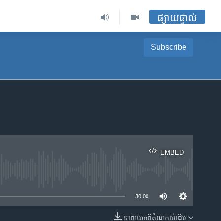
ផ្សាយផ្ទាល់
Subscribe
EMBED
ble
30:00
ទាញ​យក​ពី​តំណភ្ជាប់​ដើម