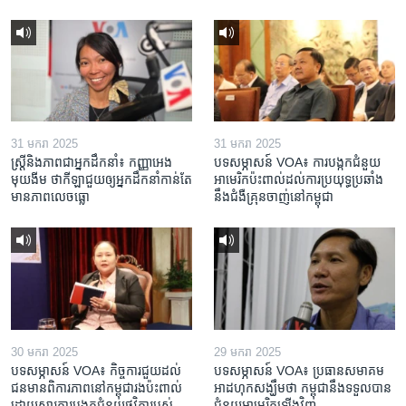
31 មករា 2025
31 មករា 2025
ស្រ្តី​និង​ភាព​ជា​អ្នក​ដឹកនាំ៖ កញ្ញា​អេង
បទសម្ភាសន៍ VOA៖ ការបង្កក​ជំនួយ​
មុយងីម ថា​កីឡា​ជួយឲ្យ​អ្នកដឹកនាំ​កាន់តែ​
អាមេរិក​ប៉ះពាល់ដល់​ការប្រយុទ្ធ​ប្រឆាំង​
មាន​ភាព​លេចធ្លោ
នឹង​ជំងឺ​គ្រុនចាញ់​នៅ​កម្ពុជា
30 មករា 2025
29 មករា 2025
បទសម្ភាសន៍ VOA៖ កិច្ចការ​ជួយ​ដល់​
បទសម្ភាសន៍ VOA៖ ប្រធាន​សមាគម​
ជន​មាន​ពិការភាព​នៅកម្ពុជា​រង​ប៉ះពាល់​
អាដហុក​សង្ឃឹម​ថា កម្ពុជា​នឹង​ទទួល​បាន​
ដោយសារ​ការ​បង្កក​ជំនួយ​ថវិកា​របស់​
ជំនួយ​អាមេរិក​ឡើងវិញ