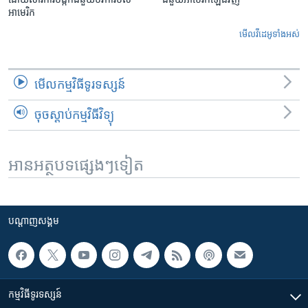
អាមេរិក
មើល​វីដេអូ​ទាំង​អស់
មើល​កម្មវិធី​ទូរទស្សន៍
ចុចស្តាប់កម្មវិធីវិទ្យុ
អានអត្ថបទផ្សេងៗទៀត
បណ្តាញ​សង្គម
កម្មវិធី​ទូរទស្សន៍