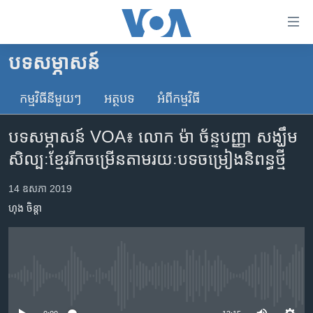
ភ្ជាប់​
ទៅ​
គេហទំព័រ​
បទ​សម្ភាសន៍
កម្ពុជា
ទាក់ទង
រំលង​
កម្មវិធី​នីមួយៗ
អត្ថបទ​
អំពី​កម្មវិធី​
អន្តរជាតិ
និង​
អាមេរិក
ចូល​
បទសម្ភាសន៍ VOA៖ លោក ម៉ា ច័ន្ទបញ្ញា សង្ឃឹម​
ទៅ​​
ចិន
សិល្បៈ​ខ្មែរ​រីក​ចម្រើន​តាម​រយៈ​បទចម្រៀង​និពន្ធ​ថ្មី
ទំព័រ​
ហេឡូវីអូអេ
ព័ត៌មាន​​
14 ឧសភា 2019
តែ​
កម្ពុជាច្នៃប្រតិដ្ឋ
ហុង ចិន្តា
ម្តង
ព្រឹត្តិការណ៍ព័ត៌មាន
រំលង​
និង​
ទូរទស្សន៍ / វីដេអូ​
ចូល​
វិទ្យុ / ផតខាសថ៍
ទៅ​
No media source currently available
ទំព័រ​
កម្មវិធីទាំងអស់