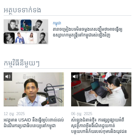
អត្ថបទ​ទាក់ទង
កម្ពុជា
តារា​ចម្រៀង​បទ​មិន​ចម្លង​គេ​សង្ឃឹម​ថា​អាច​ធ្វើ​ឲ្យ​
ឧស្សាហកម្ម​តន្ត្រី​នៅ​កម្ពុជា​រស់​ឡើង​វិញ
កម្មវិធី​នីមួយៗ
12 កុម្ភៈ 2025
06 កុម្ភៈ 2025
អវត្តមាន USAID នឹងធ្វើឲ្យប៉ះពាល់ដល់
សំឡេងជំនាន់ថ្មី៖ ការផ្សព្វផ្សាយអំពី
ដំណើរការប្រជាធិបតេយ្យនៅកម្ពុជា
សុវត្ថិភាពអ៊ីនធឺណិតជួយកាត់
បន្ថយហានិភ័យរបស់កុមារនិងយុវជន