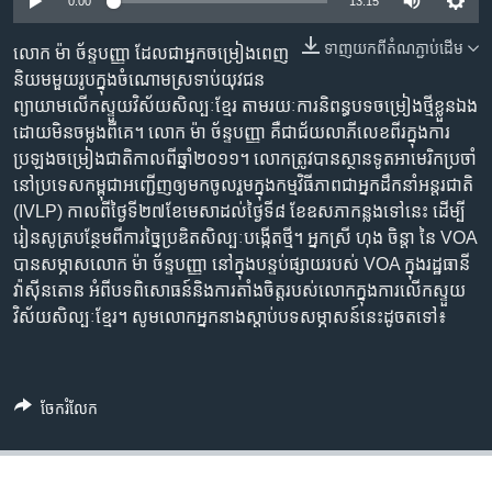
រចនា
0:00
13:15
សម្ព័ន្ធ​
Khmer English
ទាញ​យក​ពី​តំណភ្ជាប់​ដើម
លោក ម៉ា ច័ន្ទបញ្ញា ដែល​ជា​អ្នក​ចម្រៀង​ពេញ​
រំលង​
និយម​មួយ​រូប​ក្នុង​ចំណោម​ស្រទាប់​យុវជន​
និង​
បណ្តាញ​សង្គម
ព្យាយាម​លើក​ស្ទួយ​វិស័យ​សិល្បៈ​ខ្មែរ តាមរយៈ​ការ​និពន្ធ​បទចម្រៀង​ថ្មី​ខ្លួន​​ឯង
ចូល​
ដោយ​មិន​ចម្លង​ពី​គេ។ លោក ម៉ា ច័ន្ទបញ្ញា គឺ​ជា​ជ័យ​លាភី​លេខ​ពីរ​ក្នុង​ការ​
ទៅ​
ប្រឡង​ចម្រៀង​ជាតិ​កាល​ពី​ឆ្នាំ​២០១១​។ លោក​ត្រូវ​បាន​ស្ថានទូត​អាមេរិក​ប្រចាំ​
កាន់​
នៅ​ប្រទេស​កម្ពុជា​អញ្ជើញ​ឲ្យ​មក​ចូលរួម​ក្នុង​កម្មវិធី​ភាព​ជា​អ្នកដឹកនាំ​អន្តរជាតិ
ទំព័រ​
ភាសា
(IVLP)​ កាល​ពី​ថ្ងៃ​ទី​២៧​ខែ​មេសា​ដល់​ថ្ងៃ​ទី​៨ ​ខែ​ឧសភា​កន្លង​ទៅ​នេះ ដើម្បី​
ស្វែង​
រៀនសូត្រ​បន្ថែម​ពី​ការ​ច្នៃប្រឌិត​សិល្បៈ​បង្កើត​ថ្មី។ អ្នកស្រី ហុង ចិន្ដា នៃ VOA
រក
បាន​សម្ភាស​លោក ម៉ា ច័ន្ទបញ្ញា នៅ​ក្នុង​បន្ទប់​ផ្សាយ​របស់ VOA ក្នុង​រដ្ឋធានី
វ៉ាស៊ីនតោន អំពី​បទពិសោធន៍​និង​ការ​តាំង​ចិត្ត​របស់​លោក​ក្នុង​ការ​លើក​ស្ទួយ​
វិស័យ​សិល្បៈ​ខ្មែរ។ សូម​លោក​អ្នក​នាង​ស្ដាប់​បទសម្ភាសន៍​នេះ​ដូច​ត​ទៅ៖
ចែករំលែក