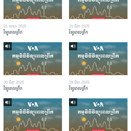
01 មេសា 2025
31 មីនា 2025
វិទ្យុពេលព្រឹក
វិទ្យុពេលព្រឹក
30 មីនា 2025
29 មីនា 2025
វិទ្យុពេលព្រឹក
វិទ្យុពេលព្រឹក