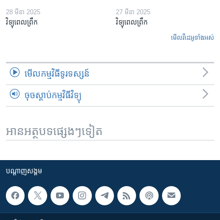
28 មីនា 2025
27 មីនា 2025
វិទ្យុពេលព្រឹក
វិទ្យុពេលព្រឹក
មើល​វីដេអូ​ទាំង​អស់
មើល​កម្មវិធី​ទូរទស្សន៍
ចុចស្តាប់កម្មវិធីវិទ្យុ
អានអត្ថបទផ្សេងៗទៀត
បណ្តាញ​សង្គម