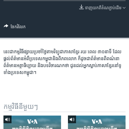
រចនា
សម្ព័ន្ធ​
ទាញ​យក​ពី​តំណភ្ជាប់​ដើម
Khmer English
រំលង​
និង​
បណ្តាញ​សង្គម
ចែករំលែក
ចូល​
ទៅ​
កាន់​
ទំព័រ​
នេះជា​កម្ម​វិធីផ្សាយ​ប្រចាំថ្ងៃ​តាម​វិទ្យុ​ជា​ភាសា​ខ្មែរ​ រយៈ​ពេល​ ៣០​​នាទី ដែល​
ភាសា
ស្វែង​
ផ្តល់​ព័ត៌មាន​អំពី​ប្រទេស​កម្ពុជា​និង​ពិភព​លោក​ ក៏ដូច​​ជា​ព័ត៌មាន​ពិពណ៌នា​
រក
ព័ត៌មាន​អត្ថា​ធិប្បាយ​ និង​បទ​​វិចារណកថា​ ជូន​ដល់​អ្នក​ស្តាប់​ភាសា​ខ្មែរ​នៅ​ទូ
ទាំង​ប្រទេស​កម្ពុជា។
កម្មវិធី​នីមួយៗ