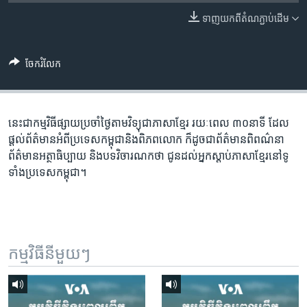
រចនា
សម្ព័ន្ធ​
ទាញ​យក​ពី​តំណភ្ជាប់​ដើម
Khmer English
រំលង​
និង​
បណ្តាញ​សង្គម
ចែករំលែក
ចូល​
ទៅ​
កាន់​
ទំព័រ​
នេះជា​កម្ម​វិធីផ្សាយ​ប្រចាំថ្ងៃ​តាម​វិទ្យុ​ជា​ភាសា​ខ្មែរ​ រយៈ​ពេល​ ៣០​​នាទី ដែល​
ភាសា
ស្វែង​
ផ្តល់​ព័ត៌មាន​អំពី​ប្រទេស​កម្ពុជា​និង​ពិភព​លោក​ ក៏ដូច​​ជា​ព័ត៌មាន​ពិពណ៌នា​
រក
ព័ត៌មាន​អត្ថា​ធិប្បាយ​ និង​បទ​​វិចារណកថា​ ជូន​ដល់​អ្នក​ស្តាប់​ភាសា​ខ្មែរ​នៅ​ទូ
ទាំង​ប្រទេស​កម្ពុជា។
កម្មវិធី​នីមួយៗ