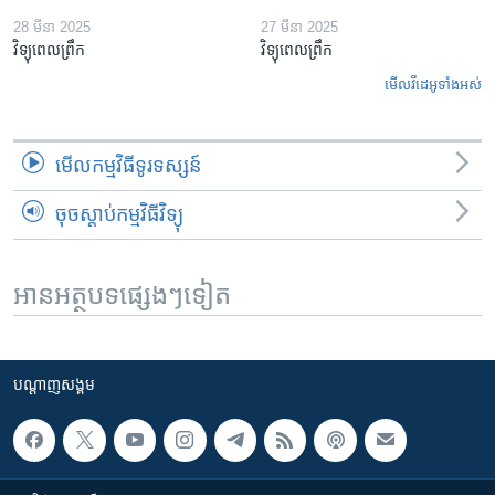
28 មីនា 2025
27 មីនា 2025
វិទ្យុពេលព្រឹក
វិទ្យុពេលព្រឹក
មើល​វីដេអូ​ទាំង​អស់
មើល​កម្មវិធី​ទូរទស្សន៍
ចុចស្តាប់កម្មវិធីវិទ្យុ
អានអត្ថបទផ្សេងៗទៀត
បណ្តាញ​សង្គម