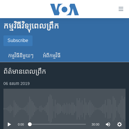
ភ្ជាប់​
ទៅ​
គេហទំព័រ​
កម្មវិធីវិទ្យុពេលព្រឹក
កម្ពុជា
ទាក់ទង
រំលង​
អន្តរជាតិ
Subscribe
និង​
SUBSCRIBE
អាមេរិក
ចូល​
កម្មវិធី​នីមួយៗ
អំពី​កម្មវិធី​
ទៅ​​
ចិន
YouTube Music
ទំព័រ​
ព័ត៌មានពេលព្រឹក
ហេឡូវីអូអេ
ព័ត៌មាន​​
តែ​
កម្ពុជាច្នៃប្រតិដ្ឋ
06 ឧសភា 2019
Spotify
ម្តង
ព្រឹត្តិការណ៍ព័ត៌មាន
រំលង​
ទទួល​​​សេវា​​​ Podcast
និង​
ទូរទស្សន៍ / វីដេអូ​
ចូល​
No media source currently available
វិទ្យុ / ផតខាសថ៍
ទៅ​
ទំព័រ​
កម្មវិធីទាំងអស់
0:00
30:00