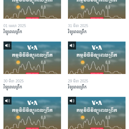
01 មេសា 2025
31 មីនា 2025
វិទ្យុពេលព្រឹក
វិទ្យុពេលព្រឹក
30 មីនា 2025
29 មីនា 2025
វិទ្យុពេលព្រឹក
វិទ្យុពេលព្រឹក