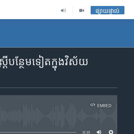
ផ្សាយផ្ទាល់
រី​បន្ថែម​ទៀត​ក្នុង​វិស័យ​
EMBED
ble
11:15