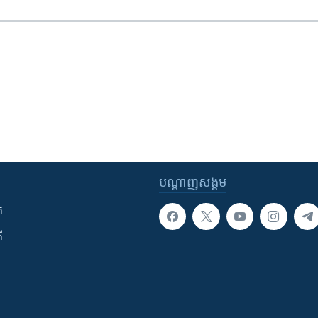
បណ្តាញ​សង្គម
ក
ី