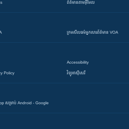
ts
ព័ត៌មាន​តាម​អ៊ីមែល
OA
ក្រម​​​សីលធម៌​​​អ្នក​​​សារព័ត៌មាន VOA
Accessibility
y Policy
វិទ្យុ​អាស៊ី​សេរី
 App សម្រាប់ Android - Google