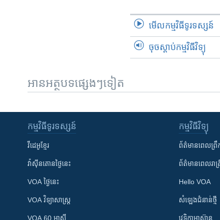
មើល​កម្មវិធី​ទូរទស្សន៍
ចុចស្តាប់កម្មវិធីវិទ្យុ
អានអត្ថបទផ្សេងៗទៀត
កម្មវិធី​ទូរទស្សន៍
កម្មវិធី​វិទ្យុ
វីដេអូ​ខ្មែរ
ព័ត៌មាន​ពេល​ព្រឹ
វ៉ាស៊ីនតោន​ថ្ងៃ​នេះ
ព័ត៌មាន​​ពេល​រាត្រ
VOA ថ្ងៃនេះ
Hello VOA
VOA ​វិទ្យាសាស្ត្រ
សំឡេង​ជំនាន់​ថ្មី
VOA 60 អាស៊ី
វេទិកា​អាស៊ាន