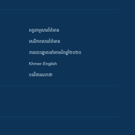
អក្ខរកម្មសារព័ត៌មាន
សេរីភាពសារព័ត៌មាន
ការបោះឆ្នោតនៅអាមេរិកឆ្នាំ២០២០
Khmer-English
បទវិចារណកថា