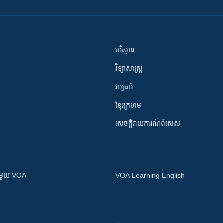
បរិស្ថាន
វិទ្យាសាស្រ្ត
វប្បធម៌
ខ្មែរក្រហម
សេចក្តីរាយការណ៍ពិសេស
ស​​ជាមួយ VOA
VOA Learning English