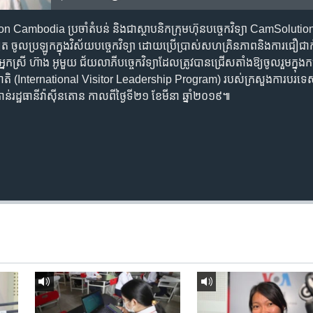
n Cambodia ប្រចាំ​តំបន់ និង​ជា​ស្ថាបនិក​ក្រុមហ៊ុន​បច្ចេកវិទ្យា CamSolution ក្
ថែម​ទៀត ចូល​ប្រឡូក​ក្នុង​វិស័យ​​បច្ចេកវិទ្យា ​ដោយ​ប្រើប្រាស់​សហគ្រិន​ភាព​និង​ការ​ជ
នក​ស្រី ហ៊ាង អូមួយ ជ័យលាភី​បច្ចេកវិទ្យា​ដែល​ត្រូវ​បាន​ជ្រើស​តាំង​ឱ្យ​ចូលរួម​ក្នុង​កម្មវ
្តរជាតិ (International Visitor Leadership Program) ​របស់​ក្រសួង​ការបរទេស​ស
ន់​រដ្ឋធានី​វ៉ាស៊ីនតោន កាល​ពី​ថ្ងៃ​ទី​២១ ខែ​មីនា ឆ្នាំ​២០១៩៕