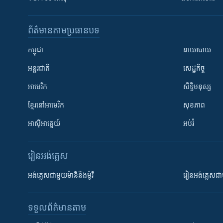
ព័ត៌មាន​តាមប្រធានបទ​
កម្ពុជា
នយោបាយ
អន្តរជាតិ
សេដ្ឋកិច្ច
អាមេរិក
សិទ្ធិមនុស្ស
ខ្មែរ​នៅអាមេរិក
សុខភាព
អាស៊ីអាគ្នេយ៍
អប់រំ
រៀន​​អង់គ្លេស
អង់គ្លេស​ជាមួយ​ម៉ានី​និង​ម៉ូរី
រៀន​​​​​​អង់គ្លេ
ទទួល​ព័ត៌មាន​តាម