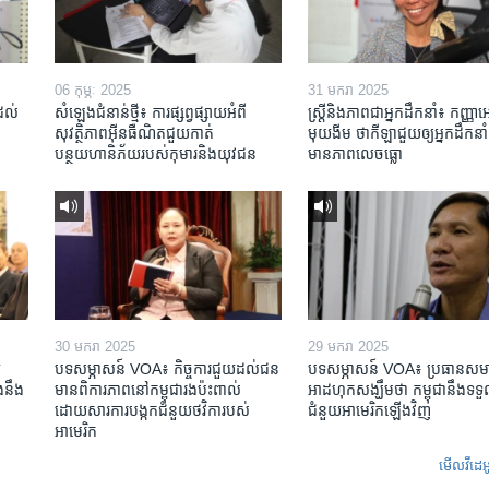
06 កុម្ភៈ 2025
31 មករា 2025
់ដល់
សំឡេងជំនាន់ថ្មី៖ ការផ្សព្វផ្សាយអំពី
ស្រ្តី​និង​ភាព​ជា​អ្នក​ដឹកនាំ៖ កញ្ញា​
សុវត្ថិភាពអ៊ីនធឺណិតជួយកាត់
មុយងីម ថា​កីឡា​ជួយឲ្យ​អ្នកដឹកនាំ​
បន្ថយហានិភ័យរបស់កុមារនិងយុវជន
មាន​ភាព​លេចធ្លោ
30 មករា 2025
29 មករា 2025
​
បទសម្ភាសន៍ VOA៖ កិច្ចការ​ជួយ​ដល់​ជន​
បទសម្ភាសន៍ VOA៖ ប្រធាន​សម
​នឹង​
មាន​ពិការភាព​នៅកម្ពុជា​រង​ប៉ះពាល់​
អាដហុក​សង្ឃឹម​ថា កម្ពុជា​នឹង​ទទួ
ដោយសារ​ការ​បង្កក​ជំនួយ​ថវិកា​របស់​
ជំនួយ​អាមេរិក​ឡើងវិញ
អាមេរិក
មើល​វីដេអ