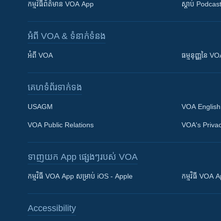
កម្មវិធី​ព័ត៌មាន VOA App
ស្តាប់ Podcas
អំពី​ VOA & ទំនាក់ទំនង
អំពី​ VOA
ធម្មនុញ្ញ​នៃ V
គេហទំព័រ​​ទាក់ទង
USAGM
VOA English
VOA Public Relations
VOA's Privac
ទាញយក​ App ផ្សេងៗ​របស់​ VOA
Khmer English
កម្មវិធី​ VOA App សម្រាប់ iOS - Apple
កម្មវិធី​ VOA
បណ្តាញ​សង្គម
Accessibility