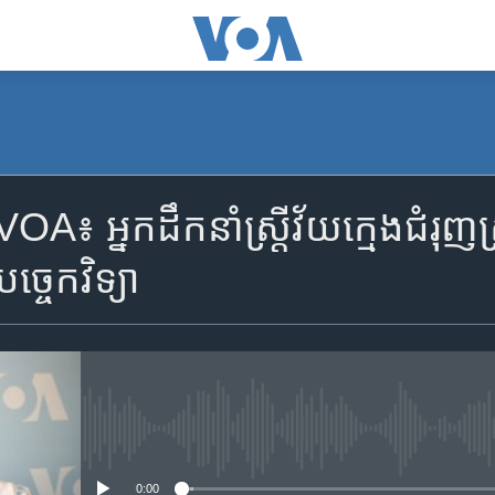
 អ្នក​ដឹកនាំ​ស្ត្រី​វ័យ​ក្មេង​ជំរុញ​ស្ត្
្ចេកវិទ្យា
No media source currently availa
0:00