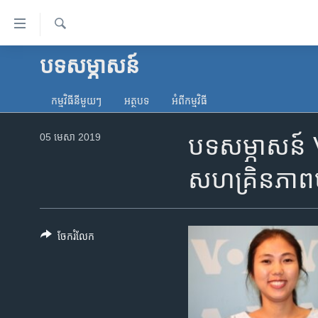
ភ្ជាប់​
ទៅ​
គេហទំព័រ​
ស្វែង​
បទ​សម្ភាសន៍
កម្ពុជា
រក
ទាក់ទង
អន្តរជាតិ
រំលង​
កម្មវិធី​នីមួយៗ
អត្ថបទ​
អំពី​កម្មវិធី​
និង​
អាមេរិក
ចូល​
05 មេសា 2019
បទសម្ភាសន៍ VOA៖
ចិន
ទៅ​​
ទំព័រ​
ហេឡូវីអូអេ
សហគ្រិនភាព​បច
ព័ត៌មាន​​
កម្ពុជាច្នៃប្រតិដ្ឋ
តែ​
ម្តង
ព្រឹត្តិការណ៍ព័ត៌មាន
រំលង​
ចែករំលែក
ទូរទស្សន៍ / វីដេអូ​
និង​
ចូល​
វិទ្យុ / ផតខាសថ៍
ទៅ​
កម្មវិធីទាំងអស់
ទំព័រ​