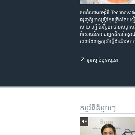
រចនា
សម្ព័ន្ធ​
ទូត​តំណាង​កម្មវិធី​ Technovatio
រំលង​
ជំរុញ​ឱ្យ​មាន​ស្ត្រី​ខ្មែរ​ច្រើន​
និង​
សាយ មុន្នី នៃ​វីអូអេ បាន​​សម្ភាស​អ្
ចូល​
ពិសោធន៍​ភាព​ជា​អ្នក​ដឹកនាំ​អន
ទៅ​
ពេល​ដែល​អ្នកស្រី​ធ្វើ​ដំណើរ​មក​កា
កាន់​
ទំព័រ​
ស្វែង​
ចុច​​ស្តាប់​ឬ​ទស្សនា
រក
កម្មវិធី​នីមួយៗ