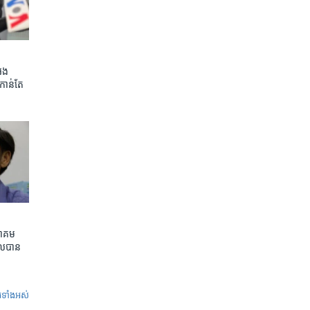
អេង
កាន់តែ​
ាគម​
ល​បាន​
ូ​ទាំង​អស់