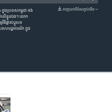
ទាញ​យក​ពី​តំណភ្ជាប់​ដើម
នុង​ប្រទេស​កម្ពុជា ចង់​
EMBED
ឿជាក់​លើ​ខ្លួនឯង។ លោក
ិធី​ផ្លាស់ប្ដូរ​បទ
ហរដ្ឋ​អាមេរិក ក្នុង​