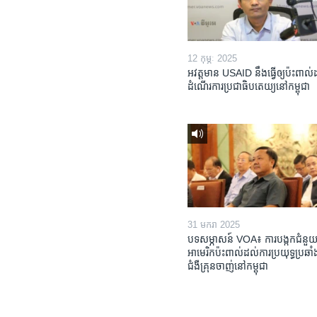
12 កុម្ភៈ 2025
អវត្តមាន USAID នឹងធ្វើឲ្យប៉ះពាល
ដំណើរការប្រជាធិបតេយ្យនៅកម្ពុជា
31 មករា 2025
បទសម្ភាសន៍ VOA៖ ការបង្កក​ជំនួយ
អាមេរិក​ប៉ះពាល់ដល់​ការប្រយុទ្ធ​ប្រឆាំង
ជំងឺ​គ្រុនចាញ់​នៅ​កម្ពុជា