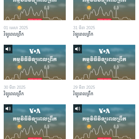
01 មេសា 2025
31 មីនា 2025
វិទ្យុពេលព្រឹក
វិទ្យុពេលព្រឹក
30 មីនា 2025
29 មីនា 2025
វិទ្យុពេលព្រឹក
វិទ្យុពេលព្រឹក