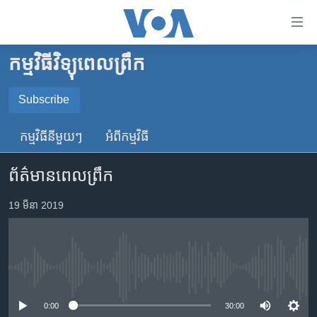
ភ្ជាប់​
ទៅ​
គេហទំព័រ​
កម្មវិធីវិទ្យុពេលព្រឹក
កម្ពុជា
ទាក់ទង
រំលង​
អន្តរជាតិ
Subscribe
និង​
SUBSCRIBE
អាមេរិក
ចូល​
កម្មវិធី​នីមួយៗ
អំពី​កម្មវិធី​
ទៅ​​
ចិន
YouTube Music
ទំព័រ​
ព័ត៌មានពេលព្រឹក
ហេឡូវីអូអេ
ព័ត៌មាន​​
តែ​
កម្ពុជាច្នៃប្រតិដ្ឋ
19 មីនា 2019
Spotify
ម្តង
ព្រឹត្តិការណ៍ព័ត៌មាន
រំលង​
ទទួល​​​សេវា​​​ Podcast
និង​
ទូរទស្សន៍ / វីដេអូ​
ចូល​
No media source currently available
វិទ្យុ / ផតខាសថ៍
ទៅ​
ទំព័រ​
កម្មវិធីទាំងអស់
0:00
30:00