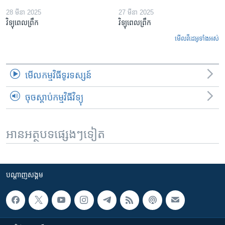
28 មីនា 2025
27 មីនា 2025
វិទ្យុពេលព្រឹក
វិទ្យុពេលព្រឹក
មើល​វីដេអូ​ទាំង​អស់
មើល​កម្មវិធី​ទូរទស្សន៍
ចុចស្តាប់កម្មវិធីវិទ្យុ
អានអត្ថបទផ្សេងៗទៀត
បណ្តាញ​សង្គម