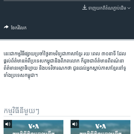
រចនា
សម្ព័ន្ធ​
ទាញ​យក​ពី​តំណភ្ជាប់​ដើម
Khmer English
រំលង​
និង​
បណ្តាញ​សង្គម
ចែករំលែក
ចូល​
ទៅ​
កាន់​
ទំព័រ​
នេះជា​កម្ម​វិធីផ្សាយ​ប្រចាំថ្ងៃ​តាម​វិទ្យុ​ជា​ភាសា​ខ្មែរ​ រយៈ​ពេល​ ៣០​​នាទី ដែល​
ភាសា
ស្វែង​
ផ្តល់​ព័ត៌មាន​អំពី​ប្រទេស​កម្ពុជា​និង​ពិភព​លោក​ ក៏ដូច​​ជា​ព័ត៌មាន​ពិពណ៌នា​
រក
ព័ត៌មាន​អត្ថា​ធិប្បាយ​ និង​បទ​​វិចារណកថា​ ជូន​ដល់​អ្នក​ស្តាប់​ភាសា​ខ្មែរ​នៅ​ទូ
ទាំង​ប្រទេស​កម្ពុជា។
កម្មវិធី​នីមួយៗ