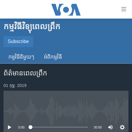
ភ្ជាប់​
ទៅ​
គេហទំព័រ​
កម្មវិធីវិទ្យុពេលព្រឹក
កម្ពុជា
ទាក់ទង
រំលង​
អន្តរជាតិ
Subscribe
និង​
SUBSCRIBE
អាមេរិក
ចូល​
កម្មវិធី​នីមួយៗ
អំពី​កម្មវិធី​
ទៅ​​
ចិន
YouTube Music
ទំព័រ​
ព័ត៌មានពេលព្រឹក
ហេឡូវីអូអេ
ព័ត៌មាន​​
តែ​
កម្ពុជាច្នៃប្រតិដ្ឋ
01 កុម្ភៈ 2019
Spotify
ម្តង
ព្រឹត្តិការណ៍ព័ត៌មាន
រំលង​
ទទួល​​​សេវា​​​ Podcast
និង​
ទូរទស្សន៍ / វីដេអូ​
ចូល​
No media source currently available
វិទ្យុ / ផតខាសថ៍
ទៅ​
ទំព័រ​
កម្មវិធីទាំងអស់
0:00
30:00