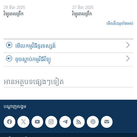
28 មីនា 2025
27 មីនា 2025
វិទ្យុពេលព្រឹក
វិទ្យុពេលព្រឹក
មើល​វីដេអូ​ទាំង​អស់
មើល​កម្មវិធី​ទូរទស្សន៍
ចុចស្តាប់កម្មវិធីវិទ្យុ
អានអត្ថបទផ្សេងៗទៀត
បណ្តាញ​សង្គម