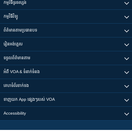
កម្មវិធី​ទូរទស្សន៍
កម្មវិធី​វិទ្យុ
ព័ត៌មាន​តាមប្រធានបទ​
រៀន​​អង់គ្លេស
ទទួល​ព័ត៌មាន​តាម
អំពី​ VOA & ទំនាក់ទំនង
គេហទំព័រ​​ទាក់ទង
ទាញយក​ App ផ្សេងៗ​របស់​ VOA
Accessibility