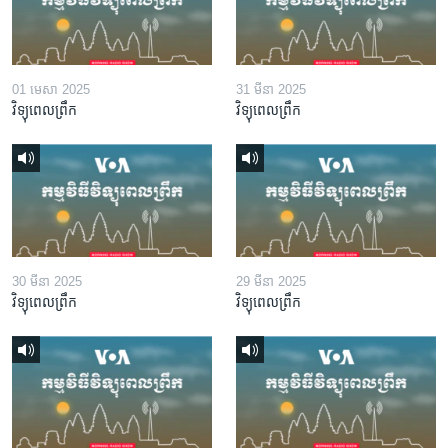
01 មេសា 2025
31 មីនា 2025
វិទ្យុពេលព្រឹក
វិទ្យុពេលព្រឹក
30 មីនា 2025
29 មីនា 2025
វិទ្យុពេលព្រឹក
វិទ្យុពេលព្រឹក