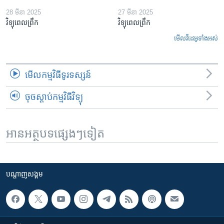
28 មីនា 2025
27 មីនា 2025
វិទ្យុពេលព្រឹក
វិទ្យុពេលព្រឹក
មើល​វីដេអូ​ទាំង​អស់
មើល​កម្មវិធី​ទូរទស្សន៍
ចុចស្តាប់កម្មវិធីវិទ្យុ
អានអត្ថបទផ្សេងៗទៀត
បណ្តាញ​សង្គម