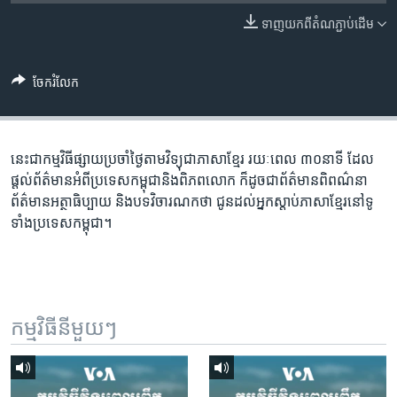
រចនា
សម្ព័ន្ធ​
ទាញ​យក​ពី​តំណភ្ជាប់​ដើម
Khmer English
រំលង​
និង​
បណ្តាញ​សង្គម
ចែករំលែក
ចូល​
ទៅ​
កាន់​
ទំព័រ​
នេះជា​កម្ម​វិធីផ្សាយ​ប្រចាំថ្ងៃ​តាម​វិទ្យុ​ជា​ភាសា​ខ្មែរ​ រយៈ​ពេល​ ៣០​​នាទី ដែល​
ភាសា
ស្វែង​
ផ្តល់​ព័ត៌មាន​អំពី​ប្រទេស​កម្ពុជា​និង​ពិភព​លោក​ ក៏ដូច​​ជា​ព័ត៌មាន​ពិពណ៌នា​
រក
ព័ត៌មាន​អត្ថា​ធិប្បាយ​ និង​បទ​​វិចារណកថា​ ជូន​ដល់​អ្នក​ស្តាប់​ភាសា​ខ្មែរ​នៅ​ទូ
ទាំង​ប្រទេស​កម្ពុជា។
កម្មវិធី​នីមួយៗ