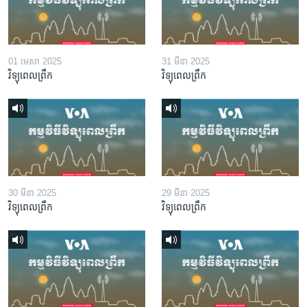
01 មេសា 2025
31 មីនា 2025
វិទ្យុពេលព្រឹក
វិទ្យុពេលព្រឹក
30 មីនា 2025
29 មីនា 2025
វិទ្យុពេលព្រឹក
វិទ្យុពេលព្រឹក