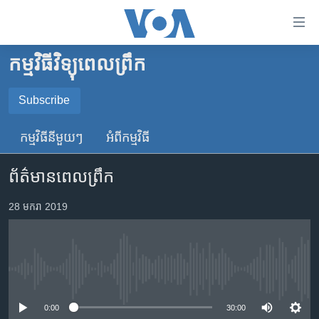
ភ្ជាប់​
ទៅ​
គេហទំព័រ​
កម្មវិធីវិទ្យុពេលព្រឹក
កម្ពុជា
ទាក់ទង
រំលង​
អន្តរជាតិ
Subscribe
និង​
SUBSCRIBE
អាមេរិក
ចូល​
កម្មវិធី​នីមួយៗ
អំពី​កម្មវិធី​
ទៅ​​
ចិន
YouTube Music
ទំព័រ​
ព័ត៌មានពេលព្រឹក
ហេឡូវីអូអេ
ព័ត៌មាន​​
តែ​
កម្ពុជាច្នៃប្រតិដ្ឋ
28 មករា 2019
Spotify
ម្តង
ព្រឹត្តិការណ៍ព័ត៌មាន
រំលង​
ទទួល​​​សេវា​​​ Podcast
និង​
ទូរទស្សន៍ / វីដេអូ​
ចូល​
No media source currently available
វិទ្យុ / ផតខាសថ៍
ទៅ​
ទំព័រ​
កម្មវិធីទាំងអស់
0:00
30:00