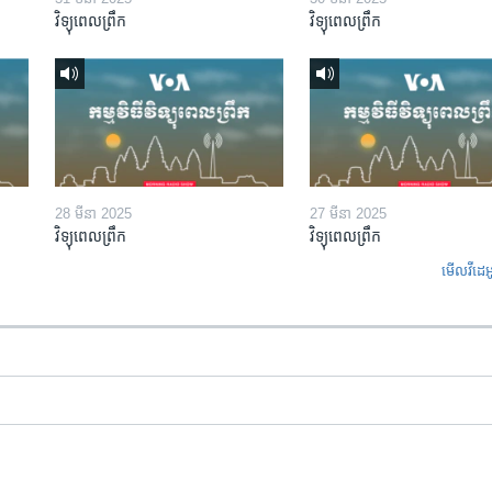
វិទ្យុពេលព្រឹក
វិទ្យុពេលព្រឹក
28 មីនា 2025
27 មីនា 2025
វិទ្យុពេលព្រឹក
វិទ្យុពេលព្រឹក
មើល​វីដេអ