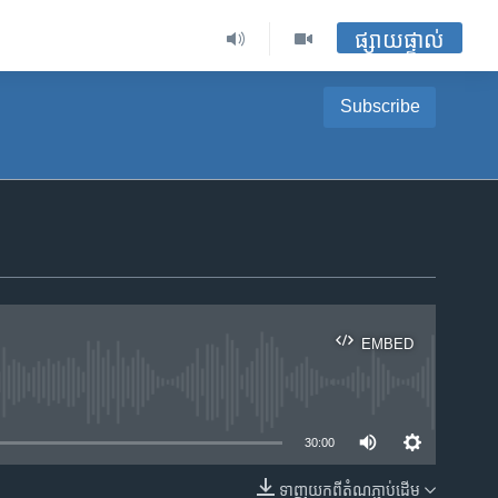
ផ្សាយផ្ទាល់
Subscribe
EMBED
ble
30:00
ទាញ​យក​ពី​តំណភ្ជាប់​ដើម