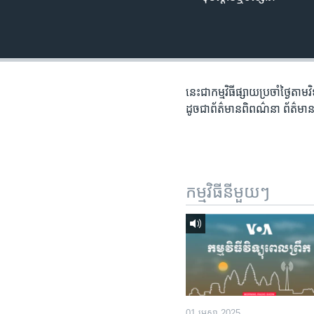
រចនា
សម្ព័ន្ធ​
រំលង​
និង​
ចូល​
ទៅ​
នេះជា​កម្ម​វិធីផ្សាយ​ប្រចាំថ្ងៃ​តាម
កាន់​
ដូច​​ជា​ព័ត៌មាន​ពិពណ៌នា​ ព័ត៌មាន​
ទំព័រ​
ស្វែង​
រក
កម្មវិធី​នីមួយៗ
01 មេសា 2025