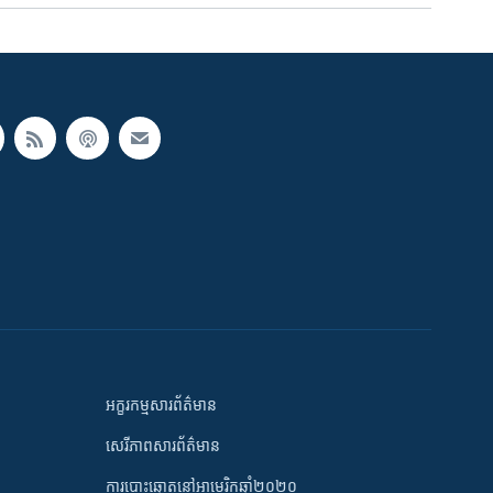
អក្ខរកម្មសារព័ត៌មាន
សេរីភាពសារព័ត៌មាន
ការបោះឆ្នោតនៅអាមេរិកឆ្នាំ២០២០