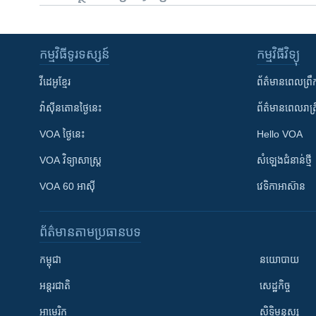
កម្មវិធី​ទូរទស្សន៍
កម្មវិធី​វិទ្យុ
វីដេអូ​ខ្មែរ
ព័ត៌មាន​ពេល​ព្រឹ
វ៉ាស៊ីនតោន​ថ្ងៃ​នេះ
ព័ត៌មាន​​ពេល​រាត្រ
VOA ថ្ងៃនេះ
Hello VOA
VOA ​វិទ្យាសាស្ត្រ
សំឡេង​ជំនាន់​ថ្មី
VOA 60 អាស៊ី
វេទិកា​អាស៊ាន
ព័ត៌មាន​តាមប្រធានបទ​
កម្ពុជា
នយោបាយ
អន្តរជាតិ
សេដ្ឋកិច្ច
អាមេរិក
សិទ្ធិមនុស្ស