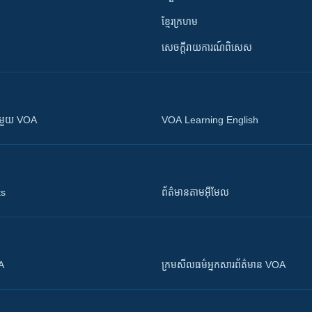
ខ្មែរក្រហម
សេចក្តីរាយការណ៍ពិសេស
ស​​ជាមួយ VOA
VOA Learning English
ts
ព័ត៌មាន​តាម​អ៊ីមែល
OA
ក្រម​​​សីលធម៌​​​អ្នក​​​សារព័ត៌មាន VOA