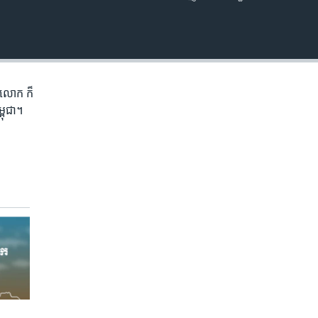
EMBED
ភព​លោក​ ក៏
្ពុជា។