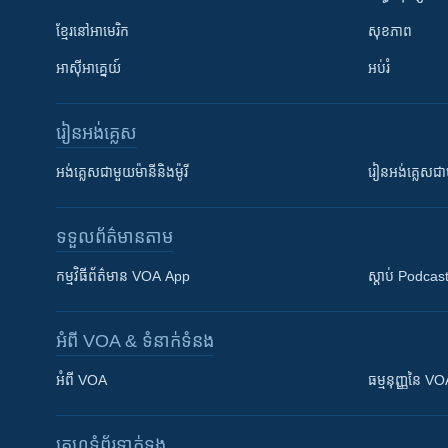
ខ្មែរ​នៅអាមេរិក
សុខភាព
អាស៊ីអាគ្នេយ៍
អប់រំ
រៀន​​អង់គ្លេស
អង់គ្លេស​ជាមួយ​ម៉ានី​និង​ម៉ូរី
រៀន​​​​​​អង់គ្លេ
ទទួល​ព័ត៌មាន​តាម
កម្មវិធី​ព័ត៌មាន VOA App
ស្តាប់ Podcas
អំពី​ VOA & ទំនាក់ទំនង
អំពី​ VOA
ធម្មនុញ្ញ​នៃ V
គេហទំព័រ​​ទាក់ទង