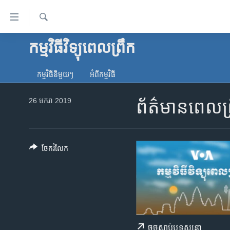
ភ្ជាប់​
ទៅ​
គេហទំព័រ​
ស្វែង​
កម្មវិធីវិទ្យុពេលព្រឹក
កម្ពុជា
រក
ទាក់ទង
អន្តរជាតិ
រំលង​
កម្មវិធី​នីមួយៗ
អំពី​កម្មវិធី​
និង​
អាមេរិក
ចូល​
26 មករា 2019
ព័ត៌មានពេលព្
ចិន
ទៅ​​
ទំព័រ​
ហេឡូវីអូអេ
ព័ត៌មាន​​
កម្ពុជាច្នៃប្រតិដ្ឋ
តែ​
ចែករំលែក
ម្តង
ព្រឹត្តិការណ៍ព័ត៌មាន
រំលង​
ទូរទស្សន៍ / វីដេអូ​
និង​
ចូល​
វិទ្យុ / ផតខាសថ៍
ទៅ​
កម្មវិធីទាំងអស់
ទំព័រ​
ចុច​​ស្តាប់​ឬ​ទស្សនា