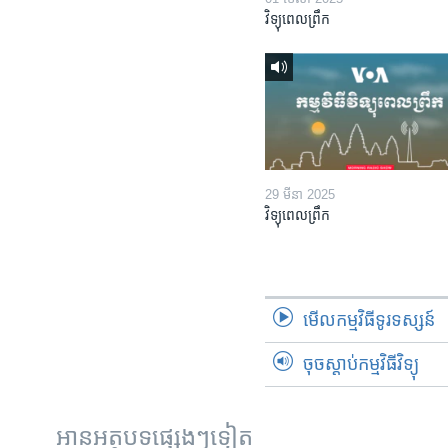
វិទ្យុពេលព្រឹក
29 មីនា 2025
វិទ្យុពេលព្រឹក
មើល​កម្មវិធី​ទូរទស្សន៍
ចុចស្តាប់កម្មវិធីវិទ្យុ
អានអត្ថបទផ្សេងៗទៀត