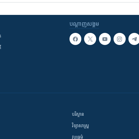
បណ្តាញ​សង្គម
ក
ី
បរិស្ថាន
វិទ្យាសាស្រ្ត
វប្បធម៌