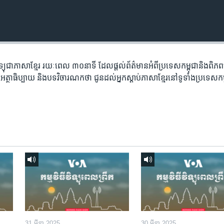
​វិទ្យុ​ជា​ភាសា​ខ្មែរ​ រយៈ​ពេល​ ៣០​​នាទី ដែល​ផ្តល់​ព័ត៌មាន​អំពី​ប្រទេស​កម្ពុជា​និង​ពិ
អត្ថា​ធិប្បាយ​ និង​បទ​​វិចារណកថា​ ជូន​ដល់​អ្នក​ស្តាប់​ភាសា​ខ្មែរ​នៅ​ទូទាំង​ប្រទេស​កម
31 មីនា 2025
30 មីនា 2025