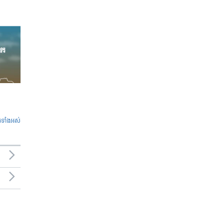
ូ​ទាំង​អស់