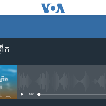
SUBSCRIBE
រឹក
Apple Podcasts
YouTube Music
Spotify
No media source currently availa
0:00
ទទួល​​​សេវា​​​ Podcast