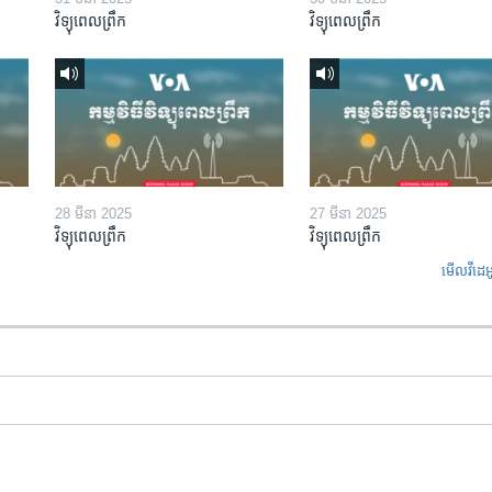
វិទ្យុពេលព្រឹក
វិទ្យុពេលព្រឹក
28 មីនា 2025
27 មីនា 2025
វិទ្យុពេលព្រឹក
វិទ្យុពេលព្រឹក
មើល​វីដេអ