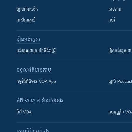
ខ្មែរ​នៅអាមេរិក
សុខភាព
អាស៊ីអាគ្នេយ៍
អប់រំ
រៀន​​អង់គ្លេស
អង់គ្លេស​ជាមួយ​ម៉ានី​និង​ម៉ូរី
រៀន​​​​​​អង់គ្លេ
ទទួល​ព័ត៌មាន​តាម
កម្មវិធី​ព័ត៌មាន VOA App
ស្តាប់ Podcas
អំពី​ VOA & ទំនាក់ទំនង
អំពី​ VOA
ធម្មនុញ្ញ​នៃ V
គេហទំព័រ​​ទាក់ទង