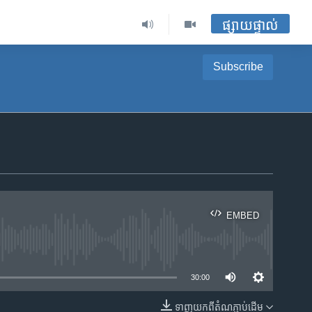
ផ្សាយផ្ទាល់
Subscribe
EMBED
ble
30:00
ទាញ​យក​ពី​តំណភ្ជាប់​ដើម