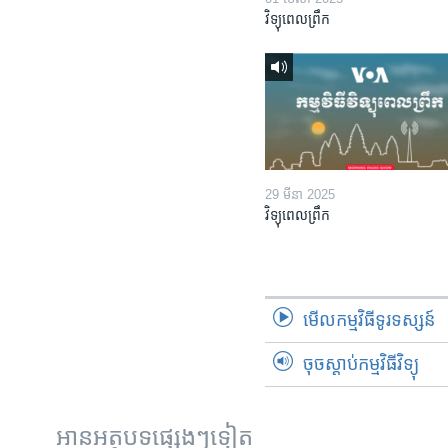
វិទ្យុពេលព្រឹក
29 មីនា 2025
វិទ្យុពេលព្រឹក
មើល​កម្មវិធី​ទូរទស្សន៍
ចុចស្តាប់កម្មវិធីវិទ្យុ
អានអត្ថបទផ្សេងៗទៀត