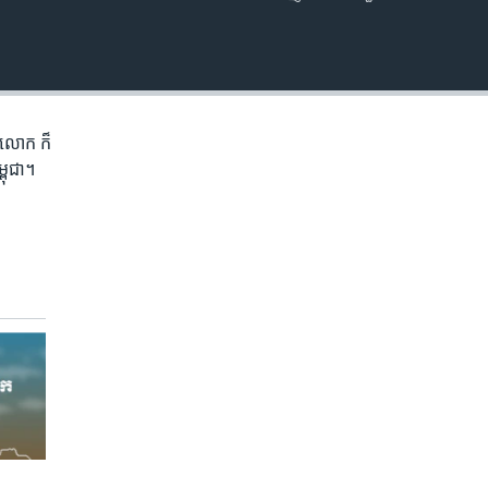
EMBED
ភព​លោក​ ក៏
្ពុជា។