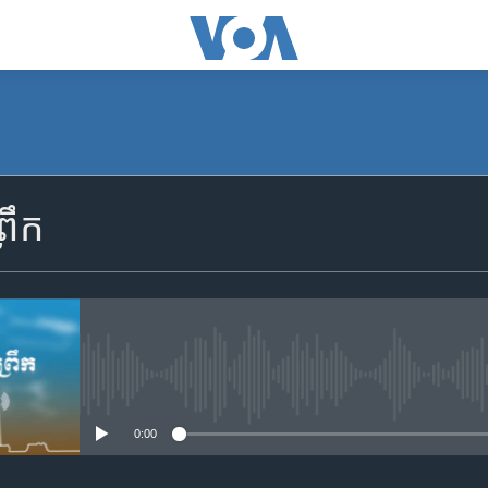
SUBSCRIBE
រឹក
Apple Podcasts
YouTube Music
Spotify
No media source currently availa
0:00
ទទួល​​​សេវា​​​ Podcast