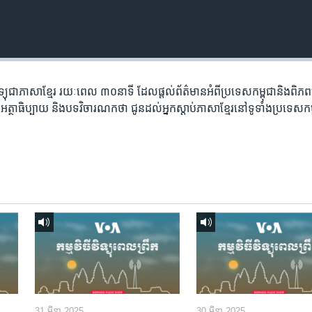
​វិទ្យុ​ជា​ភាសា​ខ្មែរ​ រយៈ​ពេល​ ៣០​​នាទី ដែល​ផ្តល់​ព័ត៌មាន​អំពី​ប្រទេស​កម្ពុជា​និង​ពិ
អត្ថា​ធិប្បាយ​ និង​បទ​​វិចារណកថា​ ជូន​ដល់​អ្នក​ស្តាប់​ភាសា​ខ្មែរ​នៅ​ទូទាំង​ប្រទេស​កម
31 មីនា 2025
30 មីនា 2025