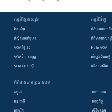
កម្មវិធី​ទូរទស្សន៍
កម្មវិធី​វិទ្យុ
វីដេអូ​ខ្មែរ
ព័ត៌មាន​ពេល​ព្រឹ
វ៉ាស៊ីនតោន​ថ្ងៃ​នេះ
ព័ត៌មាន​​ពេល​រាត្រ
VOA ថ្ងៃនេះ
Hello VOA
VOA ​វិទ្យាសាស្ត្រ
សំឡេង​ជំនាន់​ថ្មី
VOA 60 អាស៊ី
វេទិកា​អាស៊ាន
ព័ត៌មាន​តាមប្រធានបទ​
កម្ពុជា
នយោបាយ
អន្តរជាតិ
សេដ្ឋកិច្ច
អាមេរិក
សិទ្ធិមនុស្ស