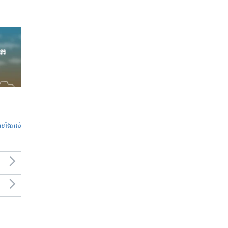
ូ​ទាំង​អស់