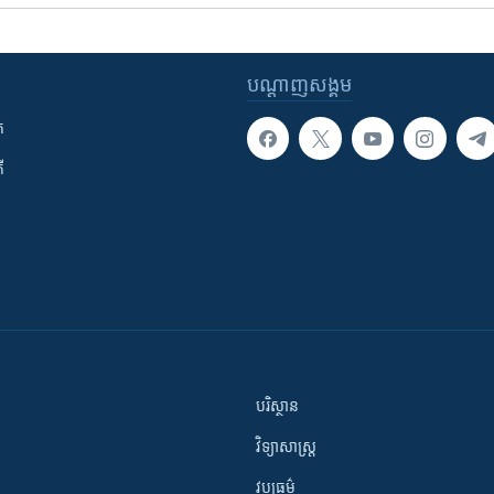
បណ្តាញ​សង្គម
ក
ី
បរិស្ថាន
វិទ្យាសាស្រ្ត
វប្បធម៌