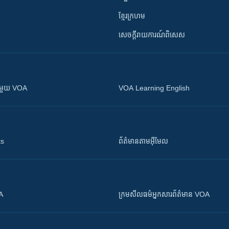
ខ្មែរក្រហម
សេចក្តីរាយការណ៍ពិសេស
ស​​ជាមួយ VOA
VOA Learning English
ts
ព័ត៌មាន​តាម​អ៊ីមែល
OA
ក្រម​​​សីលធម៌​​​អ្នក​​​សារព័ត៌មាន VOA