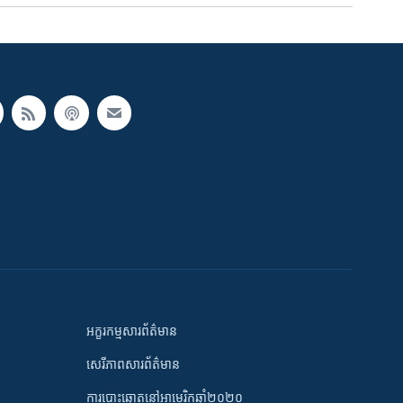
អក្ខរកម្មសារព័ត៌មាន
សេរីភាពសារព័ត៌មាន
ការបោះឆ្នោតនៅអាមេរិកឆ្នាំ២០២០