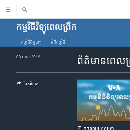
ភ្ជាប់​
ទៅ​
គេហទំព័រ​
ស្វែង​
កម្មវិធីវិទ្យុពេលព្រឹក
កម្ពុជា
រក
ទាក់ទង
អន្តរជាតិ
រំលង​
កម្មវិធី​នីមួយៗ
អំពី​កម្មវិធី​
និង​
អាមេរិក
ចូល​
03 មករា 2019
ព័ត៌មានពេលព្
ចិន
ទៅ​​
ទំព័រ​
ហេឡូវីអូអេ
ព័ត៌មាន​​
កម្ពុជាច្នៃប្រតិដ្ឋ
តែ​
ចែករំលែក
ម្តង
ព្រឹត្តិការណ៍ព័ត៌មាន
រំលង​
ទូរទស្សន៍ / វីដេអូ​
និង​
ចូល​
វិទ្យុ / ផតខាសថ៍
ទៅ​
កម្មវិធីទាំងអស់
ទំព័រ​
ចុច​​ស្តាប់​ឬ​ទស្សនា