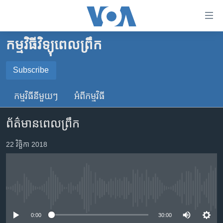
ភ្ជាប់​
ទៅ​
គេហទំព័រ​
កម្មវិធីវិទ្យុពេលព្រឹក
កម្ពុជា
ទាក់ទង
រំលង​
អន្តរជាតិ
Subscribe
និង​
SUBSCRIBE
អាមេរិក
ចូល​
កម្មវិធី​នីមួយៗ
អំពី​កម្មវិធី​
ទៅ​​
ចិន
YouTube Music
ទំព័រ​
ព័ត៌មានពេលព្រឹក
ហេឡូវីអូអេ
ព័ត៌មាន​​
តែ​
កម្ពុជាច្នៃប្រតិដ្ឋ
22 វិច្ឆិកា 2018
Spotify
ម្តង
ព្រឹត្តិការណ៍ព័ត៌មាន
រំលង​
ទទួល​​​សេវា​​​ Podcast
និង​
ទូរទស្សន៍ / វីដេអូ​
ចូល​
No media source currently available
វិទ្យុ / ផតខាសថ៍
ទៅ​
ទំព័រ​
កម្មវិធីទាំងអស់
0:00
30:00