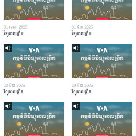
01 មេសា 2025
31 មីនា 2025
វិទ្យុពេលព្រឹក
វិទ្យុពេលព្រឹក
30 មីនា 2025
29 មីនា 2025
វិទ្យុពេលព្រឹក
វិទ្យុពេលព្រឹក