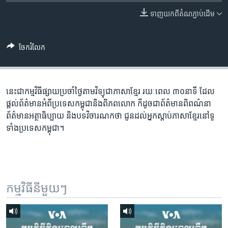
រចនា
សម្ព័ន្ធ​
ទាញ​យក​ពី​តំណភ្ជាប់​ដើម
Khmer English
រំលង​
និង​
បណ្តាញ​សង្គម
ចែករំលែក
ចូល​
ទៅ​
កាន់​
ទំព័រ​
នេះជា​កម្ម​វិធីផ្សាយ​ប្រចាំថ្ងៃ​តាម​វិទ្យុ​ជា​ភាសា​ខ្មែរ​ រយៈ​ពេល​ ៣០​​នាទី ដែល​
ភាសា
ស្វែង​
ផ្តល់​ព័ត៌មាន​អំពី​ប្រទេស​កម្ពុជា​និង​ពិភព​លោក​ ក៏ដូច​​ជា​ព័ត៌មាន​ពិពណ៌នា​
រក
ព័ត៌មាន​អត្ថា​ធិប្បាយ​ និង​បទ​​វិចារណកថា​ ជូន​ដល់​អ្នក​ស្តាប់​ភាសា​ខ្មែរ​នៅ​ទូ
ទាំង​ប្រទេស​កម្ពុជា។
កម្មវិធី​នីមួយៗ