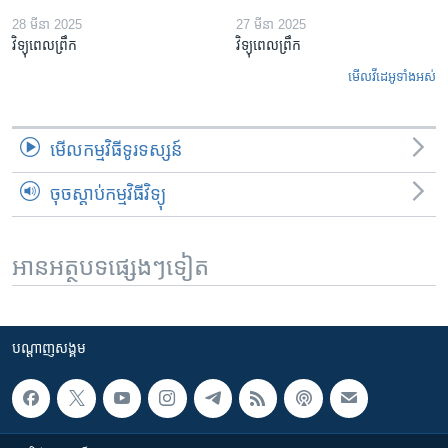
28 មីនា 2025
27 មីនា 2025
វិទ្យុពេលព្រឹក
វិទ្យុពេលព្រឹក
មើល​វីដេអូ​ទាំង​អស់
មើល​កម្មវិធី​ទូរទស្សន៍
ចុចស្តាប់កម្មវិធីវិទ្យុ
អានអត្ថបទផ្សេងៗទៀត
បណ្តាញ​សង្គម