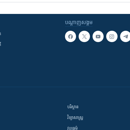
បណ្តាញ​សង្គម
ក
ី
បរិស្ថាន
វិទ្យាសាស្រ្ត
វប្បធម៌