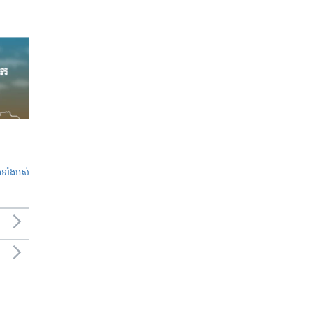
ូ​ទាំង​អស់