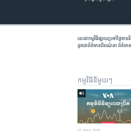
រចនា
សម្ព័ន្ធ​
រំលង​
និង​
ចូល​
ទៅ​
នេះជា​កម្ម​វិធីផ្សាយ​ប្រចាំថ្ងៃ​តាម
កាន់​
ដូច​​ជា​ព័ត៌មាន​ពិពណ៌នា​ ព័ត៌មាន​
ទំព័រ​
ស្វែង​
រក
កម្មវិធី​នីមួយៗ
01 មេសា 2025