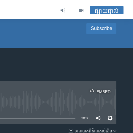
ផ្សាយផ្ទាល់
Subscribe
EMBED
ble
30:00
ទាញ​យក​ពី​តំណភ្ជាប់​ដើម