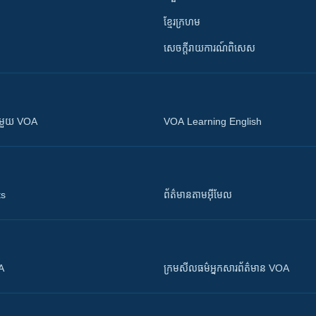
ខ្មែរក្រហម
សេចក្តីរាយការណ៍ពិសេស
ស​​ជាមួយ VOA
VOA Learning English
ts
ព័ត៌មាន​តាម​អ៊ីមែល
OA
ក្រម​​​សីលធម៌​​​អ្នក​​​សារព័ត៌មាន VOA