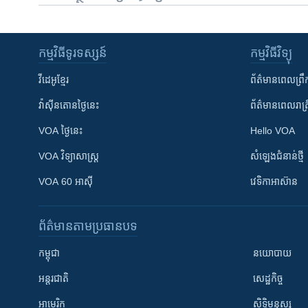
កម្មវិធី​ទូរទស្សន៍
កម្មវិធី​វិទ្យុ
វីដេអូ​ខ្មែរ
ព័ត៌មាន​ពេល​ព្រឹ
វ៉ាស៊ីនតោន​ថ្ងៃ​នេះ
ព័ត៌មាន​​ពេល​រាត្រ
VOA ថ្ងៃនេះ
Hello VOA
VOA ​វិទ្យាសាស្ត្រ
សំឡេង​ជំនាន់​ថ្មី
VOA 60 អាស៊ី
វេទិកា​អាស៊ាន
ព័ត៌មាន​តាមប្រធានបទ​
កម្ពុជា
នយោបាយ
អន្តរជាតិ
សេដ្ឋកិច្ច
អាមេរិក
សិទ្ធិមនុស្ស