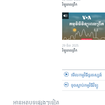
វិទ្យុពេលព្រឹក
29 មីនា 2025
វិទ្យុពេលព្រឹក
មើល​កម្មវិធី​ទូរទស្សន៍
ចុចស្តាប់កម្មវិធីវិទ្យុ
អានអត្ថបទផ្សេងៗទៀត