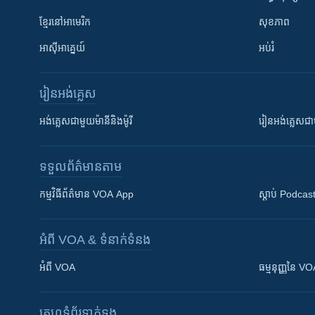
ខ្មែរ​នៅអាមេរិក
សុខភាព
អាស៊ីអាគ្នេយ៍
អប់រំ
រៀន​​អង់គ្លេស
អង់គ្លេស​ជាមួយ​ម៉ានី​និង​ម៉ូរី
រៀន​​​​​​អង់គ្លេ
ទទួល​ព័ត៌មាន​តាម
កម្មវិធី​ព័ត៌មាន VOA App
ស្តាប់ Podcas
អំពី​ VOA & ទំនាក់ទំនង
អំពី​ VOA
ធម្មនុញ្ញ​នៃ V
គេហទំព័រ​​ទាក់ទង