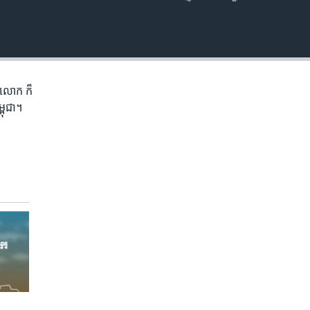
EMBED
ភព​លោក​ ក៏
្ពុជា។