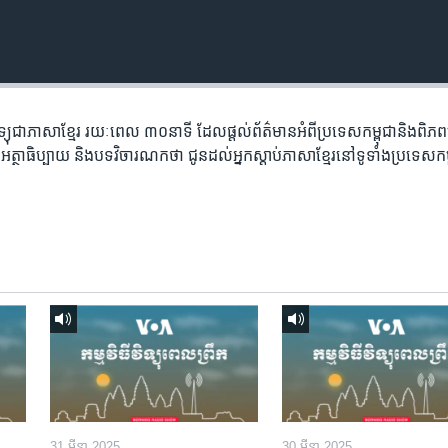
​វិទ្យុ​ជា​ភាសា​ខ្មែរ​ រយៈ​ពេល​ ៣០​​នាទី ដែល​ផ្តល់​ព័ត៌មាន​អំពី​ប្រទេស​កម្ពុជា​និង​ពិ
អត្ថា​ធិប្បាយ​ និង​បទ​​វិចារណកថា​ ជូន​ដល់​អ្នក​ស្តាប់​ភាសា​ខ្មែរ​នៅ​ទូទាំង​ប្រទេស​កម
31 មីនា 2025
30 មីនា 2025