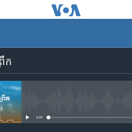
SUBSCRIBE
រឹក
Apple Podcasts
YouTube Music
Spotify
No media source currently availa
0:00
ទទួល​​​សេវា​​​ Podcast