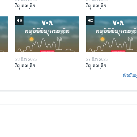
វិទ្យុពេលព្រឹក
វិទ្យុពេលព្រឹក
28 មីនា 2025
27 មីនា 2025
វិទ្យុពេលព្រឹក
វិទ្យុពេលព្រឹក
មើល​វីដេអ