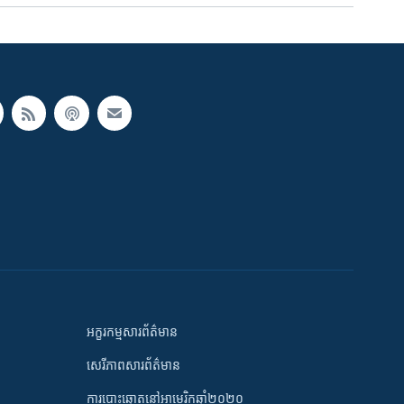
អក្ខរកម្មសារព័ត៌មាន
សេរីភាពសារព័ត៌មាន
ការបោះឆ្នោតនៅអាមេរិកឆ្នាំ២០២០