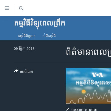
ភ្ជាប់​
ទៅ​
គេហទំព័រ​
ស្វែង​
កម្មវិធីវិទ្យុពេលព្រឹក
កម្ពុជា
រក
ទាក់ទង
អន្តរជាតិ
រំលង​
កម្មវិធី​នីមួយៗ
អំពី​កម្មវិធី​
និង​
អាមេរិក
ចូល​
09 វិច្ឆិកា 2018
ព័ត៌មានពេលព្
ចិន
ទៅ​​
ទំព័រ​
ហេឡូវីអូអេ
ព័ត៌មាន​​
កម្ពុជាច្នៃប្រតិដ្ឋ
តែ​
ចែករំលែក
ម្តង
ព្រឹត្តិការណ៍ព័ត៌មាន
រំលង​
ទូរទស្សន៍ / វីដេអូ​
និង​
ចូល​
វិទ្យុ / ផតខាសថ៍
ទៅ​
កម្មវិធីទាំងអស់
ទំព័រ​
ចុច​​ស្តាប់​ឬ​ទស្សនា