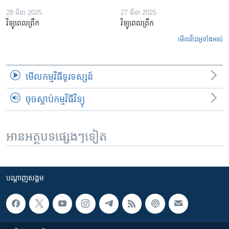
28 មីនា 2025
27 មីនា 2025
វិទ្យុពេលព្រឹក
វិទ្យុពេលព្រឹក
មើល​វីដេអូ​ទាំង​អស់
មើល​កម្មវិធី​ទូរទស្សន៍
ចុចស្តាប់កម្មវិធីវិទ្យុ
អានអត្ថបទផ្សេងៗទៀត
បណ្តាញ​សង្គម