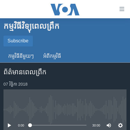
ភ្ជាប់​
ទៅ​
គេហទំព័រ​
កម្មវិធីវិទ្យុពេលព្រឹក
កម្ពុជា
ទាក់ទង
រំលង​
អន្តរជាតិ
Subscribe
និង​
SUBSCRIBE
អាមេរិក
ចូល​
កម្មវិធី​នីមួយៗ
អំពី​កម្មវិធី​
ទៅ​​
ចិន
YouTube Music
ទំព័រ​
ព័ត៌មានពេលព្រឹក
ហេឡូវីអូអេ
ព័ត៌មាន​​
តែ​
កម្ពុជាច្នៃប្រតិដ្ឋ
07 វិច្ឆិកា 2018
Spotify
ម្តង
ព្រឹត្តិការណ៍ព័ត៌មាន
រំលង​
ទទួល​​​សេវា​​​ Podcast
និង​
ទូរទស្សន៍ / វីដេអូ​
ចូល​
No media source currently available
វិទ្យុ / ផតខាសថ៍
ទៅ​
ទំព័រ​
កម្មវិធីទាំងអស់
0:00
30:00