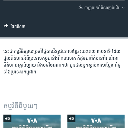
រចនា
សម្ព័ន្ធ​
ទាញ​យក​ពី​តំណភ្ជាប់​ដើម
Khmer English
រំលង​
និង​
បណ្តាញ​សង្គម
ចែករំលែក
ចូល​
ទៅ​
កាន់​
ទំព័រ​
នេះជា​កម្ម​វិធីផ្សាយ​ប្រចាំថ្ងៃ​តាម​វិទ្យុ​ជា​ភាសា​ខ្មែរ​ រយៈ​ពេល​ ៣០​​នាទី ដែល​
ភាសា
ស្វែង​
ផ្តល់​ព័ត៌មាន​អំពី​ប្រទេស​កម្ពុជា​និង​ពិភព​លោក​ ក៏ដូច​​ជា​ព័ត៌មាន​ពិពណ៌នា​
រក
ព័ត៌មាន​អត្ថា​ធិប្បាយ​ និង​បទ​​វិចារណកថា​ ជូន​ដល់​អ្នក​ស្តាប់​ភាសា​ខ្មែរ​នៅ​ទូ
ទាំង​ប្រទេស​កម្ពុជា។
កម្មវិធី​នីមួយៗ