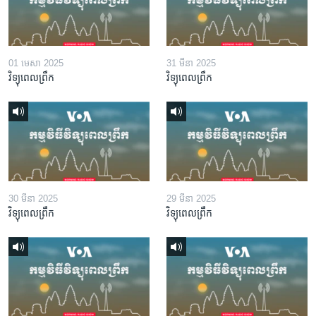
01 មេសា 2025
31 មីនា 2025
វិទ្យុពេលព្រឹក
វិទ្យុពេលព្រឹក
30 មីនា 2025
29 មីនា 2025
វិទ្យុពេលព្រឹក
វិទ្យុពេលព្រឹក