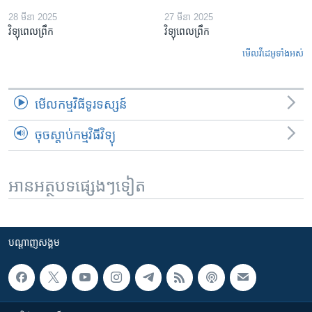
28 មីនា 2025
27 មីនា 2025
វិទ្យុពេលព្រឹក
វិទ្យុពេលព្រឹក
មើល​វីដេអូ​ទាំង​អស់
មើល​កម្មវិធី​ទូរទស្សន៍
ចុចស្តាប់កម្មវិធីវិទ្យុ
អានអត្ថបទផ្សេងៗទៀត
បណ្តាញ​សង្គម