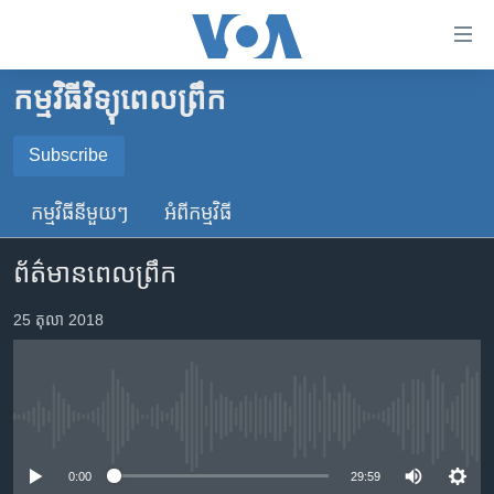
ភ្ជាប់​
ទៅ​
គេហទំព័រ​
កម្មវិធីវិទ្យុពេលព្រឹក
កម្ពុជា
ទាក់ទង
រំលង​
អន្តរជាតិ
Subscribe
និង​
SUBSCRIBE
អាមេរិក
ចូល​
កម្មវិធី​នីមួយៗ
អំពី​កម្មវិធី​
ទៅ​​
ចិន
YouTube Music
ទំព័រ​
ព័ត៌មានពេលព្រឹក
ហេឡូវីអូអេ
ព័ត៌មាន​​
តែ​
កម្ពុជាច្នៃប្រតិដ្ឋ
25 តុលា 2018
Spotify
ម្តង
ព្រឹត្តិការណ៍ព័ត៌មាន
រំលង​
ទទួល​​​សេវា​​​ Podcast
និង​
ទូរទស្សន៍ / វីដេអូ​
ចូល​
No media source currently available
វិទ្យុ / ផតខាសថ៍
ទៅ​
ទំព័រ​
កម្មវិធីទាំងអស់
0:00
29:59