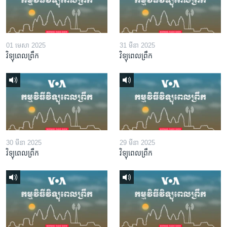
01 មេសា 2025
31 មីនា 2025
វិទ្យុពេលព្រឹក
វិទ្យុពេលព្រឹក
30 មីនា 2025
29 មីនា 2025
វិទ្យុពេលព្រឹក
វិទ្យុពេលព្រឹក