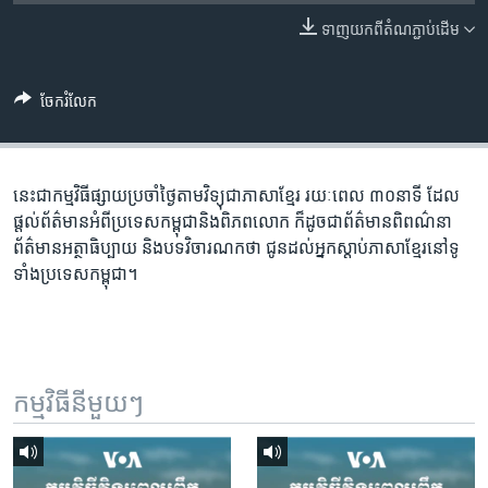
រចនា
សម្ព័ន្ធ​
ទាញ​យក​ពី​តំណភ្ជាប់​ដើម
Khmer English
រំលង​
និង​
បណ្តាញ​សង្គម
ចែករំលែក
ចូល​
ទៅ​
កាន់​
ទំព័រ​
នេះជា​កម្ម​វិធីផ្សាយ​ប្រចាំថ្ងៃ​តាម​វិទ្យុ​ជា​ភាសា​ខ្មែរ​ រយៈ​ពេល​ ៣០​​នាទី ដែល​
ភាសា
ស្វែង​
ផ្តល់​ព័ត៌មាន​អំពី​ប្រទេស​កម្ពុជា​និង​ពិភព​លោក​ ក៏ដូច​​ជា​ព័ត៌មាន​ពិពណ៌នា​
រក
ព័ត៌មាន​អត្ថា​ធិប្បាយ​ និង​បទ​​វិចារណកថា​ ជូន​ដល់​អ្នក​ស្តាប់​ភាសា​ខ្មែរ​នៅ​ទូ
ទាំង​ប្រទេស​កម្ពុជា។
កម្មវិធី​នីមួយៗ