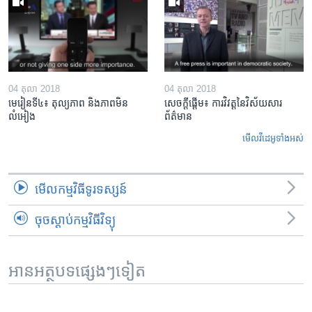
04 តុលា 2018
04 តុលា 2018
មេរៀន​ទី៤៖ តុល្យភាព និង​ភាព​មិន​
សេចក្តីផ្តើម៖ ការ​វិវត្ត​នៃ​វិស័យ​សារ
លំអៀង
ព័ត៌មាន
មើល​វីដេអូ​ទាំង​អស់
មើល​កម្មវិធី​ទូរទស្សន៍
ចុចស្តាប់កម្មវិធីវិទ្យុ
អានអត្ថបទផ្សេងៗទៀត