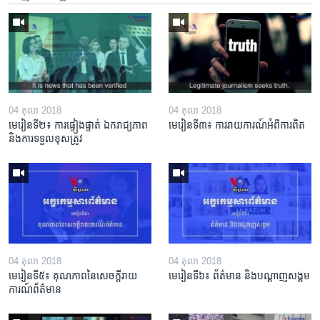
04 តុលា 2018
04 តុលា 2018
មេរៀន​ទី២៖ ការ​ផ្ទៀងផ្ទាត់ ឯករាជ្យ​ភាព
មេរៀន​ទី៣៖ ការ​រាយការណ៍​អំពី​ការ​ពិត
និង​ការ​ទទួល​ខុស​ត្រូវ
04 តុលា 2018
04 តុលា 2018
មេរៀន​ទី៥៖ គុណភាព​នៃ​សេចក្ដី​រាយ
មេរៀន​ទី៦៖ ព័ត៌មាន និង​បណ្ដាញ​សង្គម
ការណ៍​ព័ត៌មាន