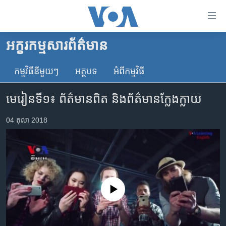
ភ្ជាប់​
ទៅ​
គេហទំព័រ​
អក្ខរកម្ម​សារព័ត៌មាន
កម្ពុជា
ទាក់ទង
រំលង​
កម្មវិធី​នីមួយៗ
អត្ថបទ​
អំពី​កម្មវិធី​
អន្តរជាតិ
និង​
អាមេរិក
ចូល​
មេរៀន​ទី១៖ ព័ត៌មាន​ពិត​ និង​ព័ត៌មាន​ក្លែងក្លាយ
ទៅ​​
ចិន
ទំព័រ​
04 តុលា 2018
ហេឡូវីអូអេ
ព័ត៌មាន​​
តែ​
កម្ពុជាច្នៃប្រតិដ្ឋ
ម្តង
ព្រឹត្តិការណ៍ព័ត៌មាន
រំលង​
និង​
ទូរទស្សន៍ / វីដេអូ​
No media source currently available
ចូល​
វិទ្យុ / ផតខាសថ៍
ទៅ​
ទំព័រ​
កម្មវិធីទាំងអស់