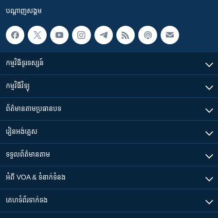
បណ្តាញ​សង្គម
កម្មវិធី​ទូរទស្សន៍
កម្មវិធី​វិទ្យុ
ព័ត៌មាន​តាមប្រធានបទ​
រៀន​​អង់គ្លេស
ទទួល​ព័ត៌មាន​តាម
អំពី​ VOA & ទំនាក់ទំនង
គេហទំព័រ​​ទាក់ទង