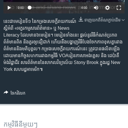
រចនា
សម្ព័ន្ធ​
0:00
4:00
Khmer English
រំលង​
ទាញ​យក​ពី​តំណភ្ជាប់​ដើម
នេះ​ជា​មេរៀនទី១ នៃ​កម្រង​សេចក្ដី​រាយការណ៍​
និង​
បណ្តាញ​សង្គម
ស្តីអំពី «អក្ខរកម្ម​សារព័ត៌មាន» ឬ News
ចូល​
Literacy ​ដែល​មាន​៦មេរៀន។ មេរៀន​ទាំងនេះ ផ្ដល់​នូវ​វិធី​កំណត់​ប្រភព​
ទៅ​
ព័ត៌មាន​ពិត និង​គួរ​ឲ្យ​ជឿ​ជាក់ ហើយ​នឹង​បង្ហាញ​វិធី​បែង​ចែក​ភាព​ខុស​គ្នា​រវាង​
កាន់​
ព័ត៌មាន​និង​មតិ​បុគ្គល។ កម្រង​សេចក្ដីរាយការណ៍​នេះ ត្រូវ​បាន​ផលិត​ឡើង​
ទំព័រ​
ភាសា
ដោយ​មាន​កិច្ចសហការ​រវាង​កម្មវិធី VOAរៀន​ភាសា​អង់គ្លេស និង ដេប៉ាតឺ
ស្វែង​
ម៉ង់​វិជ្ជាជីវៈ​សារព័ត៌មាន​នៃ​សាកល​វិទ្យាល័យ Stony Brook ក្នុង​រដ្ឋ​ New
រក
York សហរដ្ឋ​អាមេរិក៕
ចែករំលែក
កម្មវិធី​នីមួយៗ