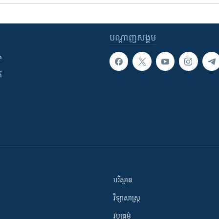
បណ្តាញ​សង្គម
ក
ី
បរិស្ថាន
វិទ្យាសាស្រ្ត
វប្បធម៌