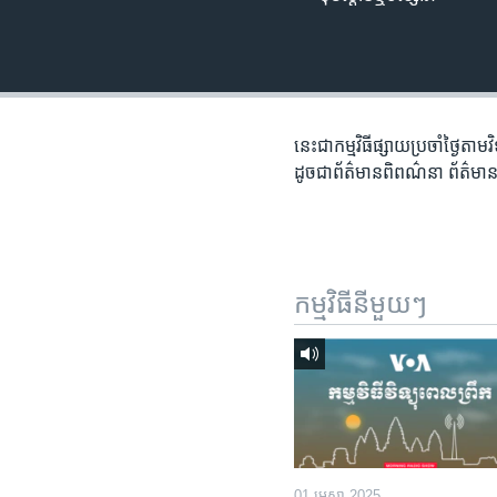
រចនា
សម្ព័ន្ធ​
រំលង​
និង​
ចូល​
ទៅ​
នេះជា​កម្ម​វិធីផ្សាយ​ប្រចាំថ្ងៃ​តាម
កាន់​
ដូច​​ជា​ព័ត៌មាន​ពិពណ៌នា​ ព័ត៌មាន​
ទំព័រ​
ស្វែង​
រក
កម្មវិធី​នីមួយៗ
01 មេសា 2025