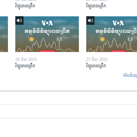
វិទ្យុពេលព្រឹក
វិទ្យុពេលព្រឹក
28 មីនា 2025
27 មីនា 2025
វិទ្យុពេលព្រឹក
វិទ្យុពេលព្រឹក
មើល​វីដេអ