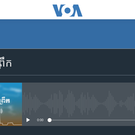
SUBSCRIBE
រឹក
Apple Podcasts
YouTube Music
Spotify
No media source currently availa
0:00
ទទួល​​​សេវា​​​ Podcast