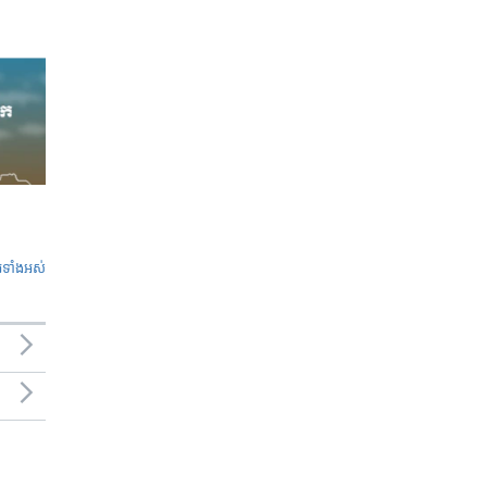
ូ​ទាំង​អស់