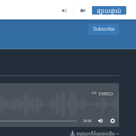
ផ្សាយផ្ទាល់
Subscribe
EMBED
ble
30:00
ទាញ​យក​ពី​តំណភ្ជាប់​ដើម