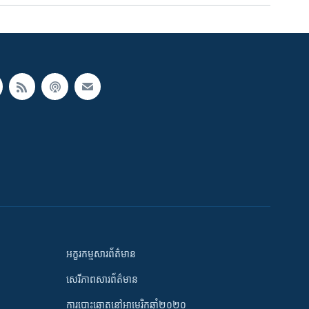
អក្ខរកម្មសារព័ត៌មាន
សេរីភាពសារព័ត៌មាន
ការបោះឆ្នោតនៅអាមេរិកឆ្នាំ២០២០