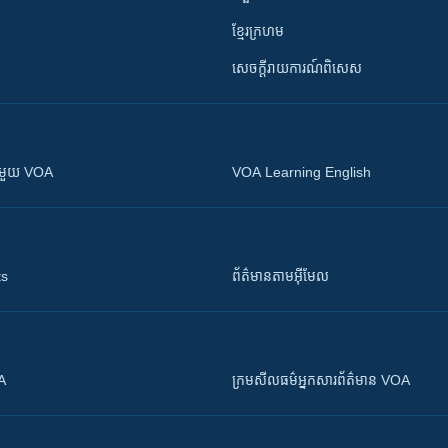
ខ្មែរក្រហម
សេចក្តីរាយការណ៍ពិសេស
ស​​ជាមួយ VOA
VOA Learning English
ts
ព័ត៌មាន​តាម​អ៊ីមែល
OA
ក្រម​​​សីលធម៌​​​អ្នក​​​សារព័ត៌មាន VOA