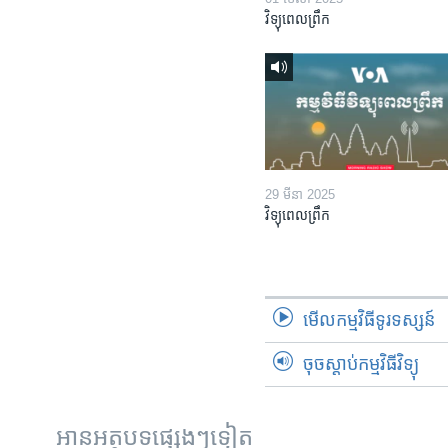
វិទ្យុពេលព្រឹក
29 មីនា 2025
វិទ្យុពេលព្រឹក
មើល​កម្មវិធី​ទូរទស្សន៍
ចុចស្តាប់កម្មវិធីវិទ្យុ
អានអត្ថបទផ្សេងៗទៀត