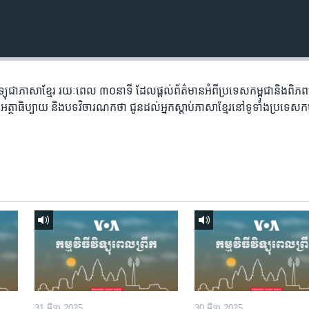
​វិទ្យុ​ជា​ភាសា​ខ្មែរ​ រយៈ​ពេល​ ៣០​​នាទី ដែល​ផ្តល់​ព័ត៌មាន​អំពី​ប្រទេស​កម្ពុជា​និង​ពិ
អត្ថា​ធិប្បាយ​ និង​បទ​​វិចារណកថា​ ជូន​ដល់​អ្នក​ស្តាប់​ភាសា​ខ្មែរ​នៅ​ទូទាំង​ប្រទេស​កម
31 មីនា 2025
30 មីនា 2025