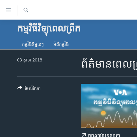
ភ្ជាប់​
ទៅ​
គេហទំព័រ​
ស្វែង​
កម្មវិធីវិទ្យុពេលព្រឹក
កម្ពុជា
រក
ទាក់ទង
អន្តរជាតិ
រំលង​
កម្មវិធី​នីមួយៗ
អំពី​កម្មវិធី​
និង​
អាមេរិក
ចូល​
03 តុលា 2018
ព័ត៌មានពេលព្
ចិន
ទៅ​​
ទំព័រ​
ហេឡូវីអូអេ
ព័ត៌មាន​​
កម្ពុជាច្នៃប្រតិដ្ឋ
តែ​
ចែករំលែក
ម្តង
ព្រឹត្តិការណ៍ព័ត៌មាន
រំលង​
ទូរទស្សន៍ / វីដេអូ​
និង​
ចូល​
វិទ្យុ / ផតខាសថ៍
ទៅ​
កម្មវិធីទាំងអស់
ទំព័រ​
ចុច​​ស្តាប់​ឬ​ទស្សនា