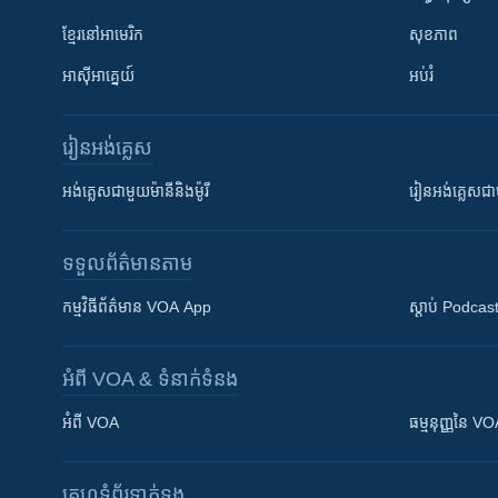
ខ្មែរ​នៅអាមេរិក
សុខភាព
អាស៊ីអាគ្នេយ៍
អប់រំ
រៀន​​អង់គ្លេស
អង់គ្លេស​ជាមួយ​ម៉ានី​និង​ម៉ូរី
រៀន​​​​​​អង់គ្លេ
ទទួល​ព័ត៌មាន​តាម
កម្មវិធី​ព័ត៌មាន VOA App
ស្តាប់ Podcas
អំពី​ VOA & ទំនាក់ទំនង
អំពី​ VOA
ធម្មនុញ្ញ​នៃ V
គេហទំព័រ​​ទាក់ទង