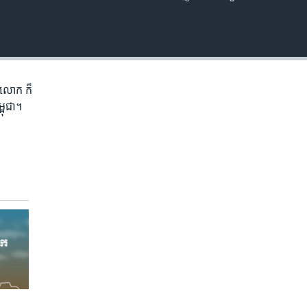
EMBED
ភព​លោក​ ក៏
្ពុជា។