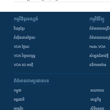
កម្មវិធី​ទូរទស្សន៍
កម្មវិធី​វិទ្យុ
វីដេអូ​ខ្មែរ
ព័ត៌មាន​ពេល​ព្រឹ
វ៉ាស៊ីនតោន​ថ្ងៃ​នេះ
ព័ត៌មាន​​ពេល​រាត្រ
VOA ថ្ងៃនេះ
Hello VOA
VOA ​វិទ្យាសាស្ត្រ
សំឡេង​ជំនាន់​ថ្មី
VOA 60 អាស៊ី
វេទិកា​អាស៊ាន
ព័ត៌មាន​តាមប្រធានបទ​
កម្ពុជា
នយោបាយ
អន្តរជាតិ
សេដ្ឋកិច្ច
អាមេរិក
សិទ្ធិមនុស្ស