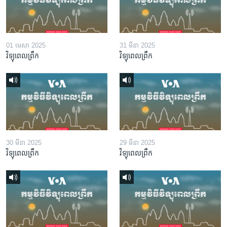
01 មេសា 2025
31 មីនា 2025
វិទ្យុពេលព្រឹក
វិទ្យុពេលព្រឹក
30 មីនា 2025
29 មីនា 2025
វិទ្យុពេលព្រឹក
វិទ្យុពេលព្រឹក