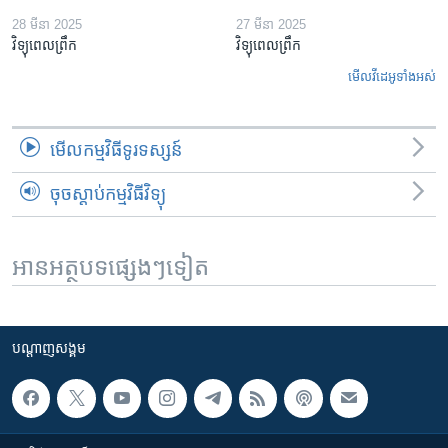
28 មីនា 2025
27 មីនា 2025
វិទ្យុពេលព្រឹក
វិទ្យុពេលព្រឹក
មើល​វីដេអូ​ទាំង​អស់
មើល​កម្មវិធី​ទូរទស្សន៍
ចុចស្តាប់កម្មវិធីវិទ្យុ
អានអត្ថបទផ្សេងៗទៀត
បណ្តាញ​សង្គម