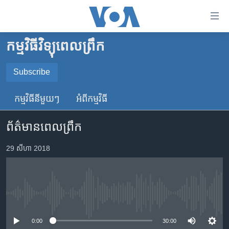
ភ្ជាប់​
ទៅ​
គេហទំព័រ​
កម្មវិធីវិទ្យុពេលព្រឹក
កម្ពុជា
ទាក់ទង
រំលង​
អន្តរជាតិ
Subscribe
និង​
SUBSCRIBE
អាមេរិក
ចូល​
កម្មវិធី​នីមួយៗ
អំពី​កម្មវិធី​
ទៅ​​
ចិន
YouTube Music
ទំព័រ​
ព័ត៌មានពេលព្រឹក
ហេឡូវីអូអេ
ព័ត៌មាន​​
តែ​
កម្ពុជាច្នៃប្រតិដ្ឋ
29 សីហា 2018
Spotify
ម្តង
ព្រឹត្តិការណ៍ព័ត៌មាន
រំលង​
ទទួល​​​សេវា​​​ Podcast
និង​
ទូរទស្សន៍ / វីដេអូ​
ចូល​
No media source currently available
វិទ្យុ / ផតខាសថ៍
ទៅ​
ទំព័រ​
កម្មវិធីទាំងអស់
0:00
30:00