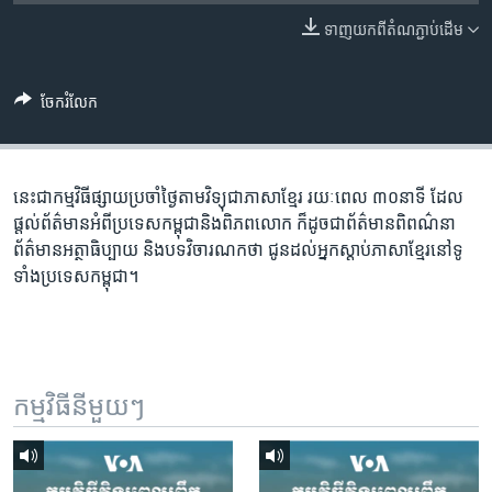
រចនា
សម្ព័ន្ធ​
ទាញ​យក​ពី​តំណភ្ជាប់​ដើម
Khmer English
រំលង​
និង​
បណ្តាញ​សង្គម
ចែករំលែក
ចូល​
ទៅ​
កាន់​
ទំព័រ​
នេះជា​កម្ម​វិធីផ្សាយ​ប្រចាំថ្ងៃ​តាម​វិទ្យុ​ជា​ភាសា​ខ្មែរ​ រយៈ​ពេល​ ៣០​​នាទី ដែល​
ភាសា
ស្វែង​
ផ្តល់​ព័ត៌មាន​អំពី​ប្រទេស​កម្ពុជា​និង​ពិភព​លោក​ ក៏ដូច​​ជា​ព័ត៌មាន​ពិពណ៌នា​
រក
ព័ត៌មាន​អត្ថា​ធិប្បាយ​ និង​បទ​​វិចារណកថា​ ជូន​ដល់​អ្នក​ស្តាប់​ភាសា​ខ្មែរ​នៅ​ទូ
ទាំង​ប្រទេស​កម្ពុជា។
កម្មវិធី​នីមួយៗ