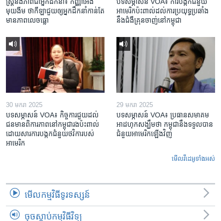
ស្រ្តី​និង​ភាព​ជា​អ្នក​ដឹកនាំ៖ កញ្ញា​អេង
បទសម្ភាសន៍ VOA៖ ការបង្កក​ជំនួយ​
មុយងីម ថា​កីឡា​ជួយឲ្យ​អ្នកដឹកនាំ​កាន់តែ​
អាមេរិក​ប៉ះពាល់ដល់​ការប្រយុទ្ធ​ប្រឆាំង​
មាន​ភាព​លេចធ្លោ
នឹង​ជំងឺ​គ្រុនចាញ់​នៅ​កម្ពុជា
30 មករា 2025
29 មករា 2025
បទសម្ភាសន៍ VOA៖ កិច្ចការ​ជួយ​ដល់​
បទសម្ភាសន៍ VOA៖ ប្រធាន​សមាគម​
ជន​មាន​ពិការភាព​នៅកម្ពុជា​រង​ប៉ះពាល់​
អាដហុក​សង្ឃឹម​ថា កម្ពុជា​នឹង​ទទួល​បាន​
ដោយសារ​ការ​បង្កក​ជំនួយ​ថវិកា​របស់​
ជំនួយ​អាមេរិក​ឡើងវិញ
អាមេរិក
មើល​វីដេអូ​ទាំង​អស់
មើល​កម្មវិធី​ទូរទស្សន៍
ចុចស្តាប់កម្មវិធីវិទ្យុ