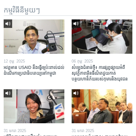
កម្មវិធី​នីមួយៗ
12 កុម្ភៈ 2025
06 កុម្ភៈ 2025
អវត្តមាន USAID នឹងធ្វើឲ្យប៉ះពាល់ដល់
សំឡេងជំនាន់ថ្មី៖ ការផ្សព្វផ្សាយអំពី
ដំណើរការប្រជាធិបតេយ្យនៅកម្ពុជា
សុវត្ថិភាពអ៊ីនធឺណិតជួយកាត់
បន្ថយហានិភ័យរបស់កុមារនិងយុវជន
31 មករា 2025
31 មករា 2025