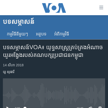
ភ្ជាប់​
ទៅ​
គេហទំព័រ​
បទ​សម្ភាសន៍
កម្ពុជា
ទាក់ទង
រំលង​
កម្មវិធី​នីមួយៗ
អត្ថបទ​
អំពី​កម្មវិធី​
អន្តរជាតិ
និង​
អាមេរិក
ចូល​
បទ​សម្ភាសន៍​​VOA៖ យុទ្ធសាស្រ្ត​គ្រប់គ្រង​អំណាច​
ទៅ​​
ចិន
យូរ​អង្វែង​របស់​គណបក្ស​ប្រជាជន​កម្ពុជា
ទំព័រ​
ហេឡូវីអូអេ
ព័ត៌មាន​​
14 សីហា 2018
តែ​
កម្ពុជាច្នៃប្រតិដ្ឋ
យូ សុធារី
ម្តង
ព្រឹត្តិការណ៍ព័ត៌មាន
រំលង​
និង​
ទូរទស្សន៍ / វីដេអូ​
ចូល​
វិទ្យុ / ផតខាសថ៍
ទៅ​
No media source currently available
ទំព័រ​
កម្មវិធីទាំងអស់