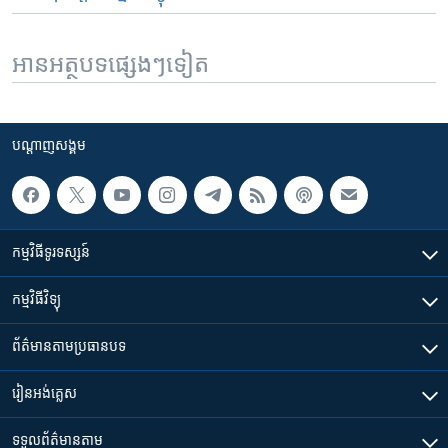
អានអត្ថបទផ្សេងៗទៀត
បណ្តាញ​សង្គម
កម្មវិធី​ទូរទស្សន៍
កម្មវិធី​វិទ្យុ
ព័ត៌មាន​តាមប្រធានបទ​
រៀន​​អង់គ្លេស
ទទួល​ព័ត៌មាន​តាម