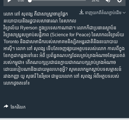
រចនា
0:00
16:42
សម្ព័ន្ធ​
Khmer English
ទាញ​យក​ពី​តំណភ្ជាប់​ដើម
លោក ពៅ សុពង្ស គឺ​ជា​សាស្រ្តាចារ្យ​ផ្នែក​
រំលង​
នយោបាយ​និង​រដ្ឋបាល​សាធារណៈ​នៃ​សាកល
និង​
បណ្តាញ​សង្គម
វិទ្យាល័យ Ryerson ក្នុង​ប្រទេស​កាណាដា។ លោក​ក៏​ជា​ប្រធាន​ស្ថាប័ន​
ចូល​
វិទ្យាសាស្រ្ត​សម្រាប់​សន្តិភាព (Science for Peace) នៃ​សាកល​វិទ្យាល័យ
ទៅ​
Toronto និង​ជា​សមាជិក​របស់​សមាគម​និស្សិត​អន្តរជាតិ​និង​នយោបាយ​
កាន់​
អាស៊ី។ លោក ពៅ សុពង្ស ទើប​តែ​ចេញ​ផ្សាយ​អត្ថបទ​របស់​លោក កាល​ពី​ក្នុង​
ទំព័រ​
ភាសា
ខែ​កក្កដា​កន្លង​ទៅ​នេះ អំពី ​ប្រព័ន្ធ​គណបក្ស​ដែល​គ្រប់គ្រង​អំណាច​តែ​មួយ​គត់​
ស្វែង​
របស់​កម្ពុជា៖ តើ​គណបក្ស​ប្រជាជន​ក្លាយ​ជា​គណបក្ស​គ្រប់គ្រង​អំណាច​
រក
ដោយ​របៀប​ណា​និង​ដោយ​មូលហេតុ​អ្វី? សូម​លោក​អ្នក​ស្តាប់​បទ​សម្ភាសន៍​
រវាង​កញ្ញា យូ សុធារី នៃ​វីអូអេ ជា​មួយ​លោក ពៅ សុពង្ស អំពី​អត្ថបទ​របស់​
លោក​ដូច​តទៅ៖
ចែករំលែក