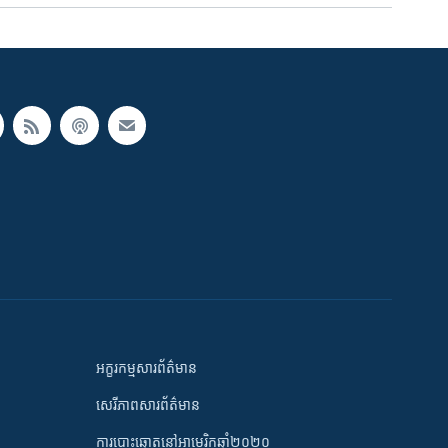
អក្ខរកម្មសារព័ត៌មាន
សេរីភាពសារព័ត៌មាន
ការបោះឆ្នោតនៅអាមេរិកឆ្នាំ២០២០