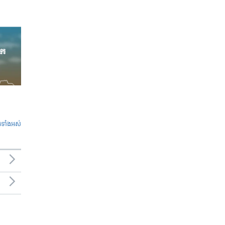
ូ​ទាំង​អស់