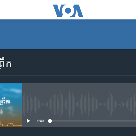
SUBSCRIBE
រឹក
Apple Podcasts
YouTube Music
Spotify
No media source currently availa
0:00
ទទួល​​​សេវា​​​ Podcast