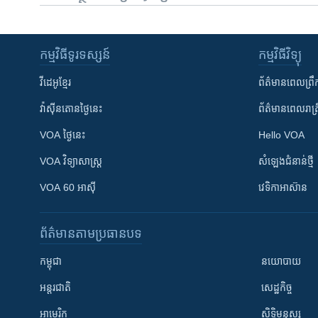
កម្មវិធី​ទូរទស្សន៍
កម្មវិធី​វិទ្យុ
វីដេអូ​ខ្មែរ
ព័ត៌មាន​ពេល​ព្រឹ
វ៉ាស៊ីនតោន​ថ្ងៃ​នេះ
ព័ត៌មាន​​ពេល​រាត្រ
VOA ថ្ងៃនេះ
Hello VOA
VOA ​វិទ្យាសាស្ត្រ
សំឡេង​ជំនាន់​ថ្មី
VOA 60 អាស៊ី
វេទិកា​អាស៊ាន
ព័ត៌មាន​តាមប្រធានបទ​
កម្ពុជា
នយោបាយ
អន្តរជាតិ
សេដ្ឋកិច្ច
អាមេរិក
សិទ្ធិមនុស្ស