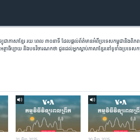
​វិទ្យុ​ជា​ភាសា​ខ្មែរ​ រយៈ​ពេល​ ៣០​​នាទី ដែល​ផ្តល់​ព័ត៌មាន​អំពី​ប្រទេស​កម្ពុជា​និង​ពិ
អត្ថា​ធិប្បាយ​ និង​បទ​​វិចារណកថា​ ជូន​ដល់​អ្នក​ស្តាប់​ភាសា​ខ្មែរ​នៅ​ទូទាំង​ប្រទេស​កម
31 មីនា 2025
30 មីនា 2025