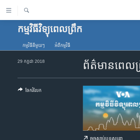
ភ្ជាប់​
ទៅ​
គេហទំព័រ​
ស្វែង​
កម្មវិធីវិទ្យុពេលព្រឹក
កម្ពុជា
រក
ទាក់ទង
អន្តរជាតិ
រំលង​
កម្មវិធី​នីមួយៗ
អំពី​កម្មវិធី​
និង​
អាមេរិក
ចូល​
29 កក្កដា 2018
ព័ត៌មានពេលព្
ចិន
ទៅ​​
ទំព័រ​
ហេឡូវីអូអេ
ព័ត៌មាន​​
កម្ពុជាច្នៃប្រតិដ្ឋ
តែ​
ចែករំលែក
ម្តង
ព្រឹត្តិការណ៍ព័ត៌មាន
រំលង​
ទូរទស្សន៍ / វីដេអូ​
និង​
ចូល​
វិទ្យុ / ផតខាសថ៍
ទៅ​
កម្មវិធីទាំងអស់
ទំព័រ​
ចុច​​ស្តាប់​ឬ​ទស្សនា