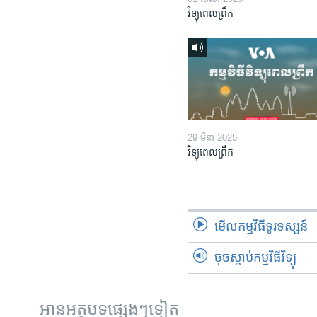
វិទ្យុពេលព្រឹក
29 មីនា 2025
វិទ្យុពេលព្រឹក
មើល​កម្មវិធី​ទូរទស្សន៍
ចុចស្តាប់កម្មវិធីវិទ្យុ
អានអត្ថបទផ្សេងៗទៀត