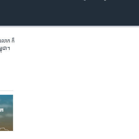
EMBED
ភព​លោក​ ក៏
្ពុជា។