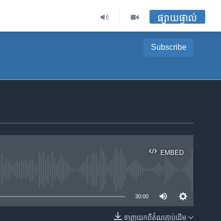
ផ្សាយផ្ទាល់
Subscribe
EMBED
ble
30:00
ទាញ​យក​ពី​តំណភ្ជាប់​ដើម