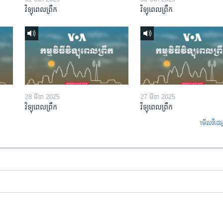
វិទ្យុពេលព្រឹក
វិទ្យុពេលព្រឹក
28 មីនា 2025
27 មីនា 2025
វិទ្យុពេលព្រឹក
វិទ្យុពេលព្រឹក
មើល​វីដេអ