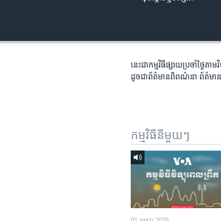
រចនា
សម្ព័ន្ធ​
រំលង​
និង​
ចូល​
ទៅ​
នេះជា​កម្ម​វិធីផ្សាយ​ប្រចាំថ្ងៃ​តាម
កាន់​
ដូច​​ជា​ព័ត៌មាន​ពិពណ៌នា​ ព័ត៌មាន​
ទំព័រ​
ស្វែង​
រក
កម្មវិធី​នីមួយៗ
01 មេសា 2025