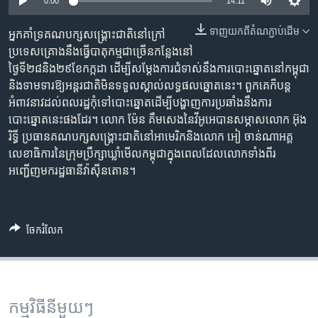
រចនា
0:00
14:11
សម្ព័ន្ធ​
Khmer English
ទាញ​យក​ពី​តំណភ្ជាប់​ដើម
អ្នក​គាំទ្រ​​គណបក្ស​សង្គ្រោះជាតិ​នៅ​ក្រៅ​
រំលង​
ប្រទេស​​គ្រោង​នឹង​ធ្វើ​បាតុកម្ម​ជា​ច្រើន​កន្លែង​នៅ​
និង​
បណ្តាញ​សង្គម
ថ្ងៃទី​២៨និង​​២៩ខែ​កក្កដា​ ដើម្បី​សម្តែង​ការ​ជំទាស់​នឹង​ការ​បោះឆ្នោត​នៅ​កម្ពុជា​
ចូល​
និង​ទាមទារ​​ឱ្យ​អន្តរជាតិ​មិន​​ទទួល​ស្គាល់​លទ្ធផល​ឆ្នោត​នេះ។ ពួក​គេ​ក៏​បន្ត​
ទៅ​
អំពាវនាវ​ដល់​ពលរដ្ឋ​កុំ​ទៅ​បោះឆ្នោត​ដើម្បី​បង្ហាញ​ការ​ប្រឆាំង​នឹង​ការ​
កាន់​
បោះឆ្នោត​នេះ​ផង​ដែរ។ លោក​ ម៉ែន គឹមសេង​នៃ​វីអូអេ​បាន​សម្ភាស​​លោក​ អ៊ុង
ទំព័រ​
ភាសា
រិទ្ធី ប្រធាន​គណបក្ស​សង្គ្រោះជាតិ​នៅ​អាមេរិក​និង​លោក​ អៀ ចាន់ណា​អគ្គ​
ស្វែង​
លេខាធិការ​នៃ​ក្រុមប្រឹក្សា​ឃ្លាំ​មើល​កម្ពុជា​ក្នុង​ពេល​ដែល​លោក​ទាំងពីរ​
រក
អញ្ជើញមក​រដ្ឋ​ធានី​វ៉ាស៊ីនតោន។
ចែករំលែក
កម្មវិធី​នីមួយៗ