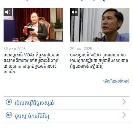
30 មករា 2025
29 មករា 2025
បទសម្ភាសន៍ VOA៖ កិច្ចការ​ជួយ​ដល់​
បទសម្ភាសន៍ VOA៖ ប្រធាន​សមាគម​
ជន​មាន​ពិការភាព​នៅកម្ពុជា​រង​ប៉ះពាល់​
អាដហុក​សង្ឃឹម​ថា កម្ពុជា​នឹង​ទទួល​បាន​
ដោយសារ​ការ​បង្កក​ជំនួយ​ថវិកា​របស់​
ជំនួយ​អាមេរិក​ឡើងវិញ
អាមេរិក
មើល​វីដេអូ​ទាំង​អស់
មើល​កម្មវិធី​ទូរទស្សន៍
ចុចស្តាប់កម្មវិធីវិទ្យុ