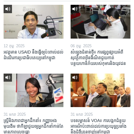
12 កុម្ភៈ 2025
06 កុម្ភៈ 2025
អវត្តមាន USAID នឹងធ្វើឲ្យប៉ះពាល់ដល់
សំឡេងជំនាន់ថ្មី៖ ការផ្សព្វផ្សាយអំពី
ដំណើរការប្រជាធិបតេយ្យនៅកម្ពុជា
សុវត្ថិភាពអ៊ីនធឺណិតជួយកាត់
បន្ថយហានិភ័យរបស់កុមារនិងយុវជន
31 មករា 2025
31 មករា 2025
ស្រ្តី​និង​ភាព​ជា​អ្នក​ដឹកនាំ៖ កញ្ញា​អេង
បទសម្ភាសន៍ VOA៖ ការបង្កក​ជំនួយ​
មុយងីម ថា​កីឡា​ជួយឲ្យ​អ្នកដឹកនាំ​កាន់តែ​
អាមេរិក​ប៉ះពាល់ដល់​ការប្រយុទ្ធ​ប្រឆាំង​
មាន​ភាព​លេចធ្លោ
នឹង​ជំងឺ​គ្រុនចាញ់​នៅ​កម្ពុជា