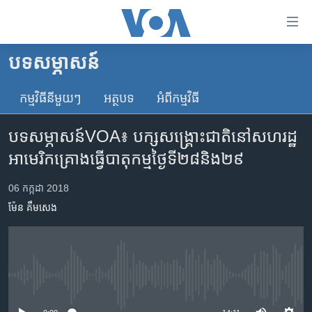
ភ្ជាប់​
ទៅ​
គេហទំព័រ​
បទ​សម្ភាសន៍
កម្ពុជា
ទាក់ទង
រំលង​
កម្មវិធី​នីមួយៗ
អត្ថបទ​
អំពី​កម្មវិធី​
អន្តរជាតិ
និង​
អាមេរិក
ចូល​
បទសម្ភាសន៍VOA៖ បក្ស​សង្គ្រោះ​ជាតិ​នៅ​សហរដ្ឋ​
ទៅ​​
ចិន
អាមេរិក​គ្រោង​ធ្វើ​បាតុកម្ម​ថ្ងៃទី​២៨និង​២៩
ទំព័រ​
ហេឡូវីអូអេ
ព័ត៌មាន​​
06 កក្កដា 2018
តែ​
កម្ពុជាច្នៃប្រតិដ្ឋ
ម៉ែន គឹមសេង
ម្តង
ព្រឹត្តិការណ៍ព័ត៌មាន
រំលង​
និង​
ទូរទស្សន៍ / វីដេអូ​
ចូល​
វិទ្យុ / ផតខាសថ៍
ទៅ​
No media source currently available
ទំព័រ​
កម្មវិធីទាំងអស់