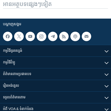
អានអត្ថបទផ្សេងៗទៀត
បណ្តាញ​សង្គម
កម្មវិធី​ទូរទស្សន៍
កម្មវិធី​វិទ្យុ
ព័ត៌មាន​តាមប្រធានបទ​
រៀន​​អង់គ្លេស
ទទួល​ព័ត៌មាន​តាម
អំពី​ VOA & ទំនាក់ទំនង