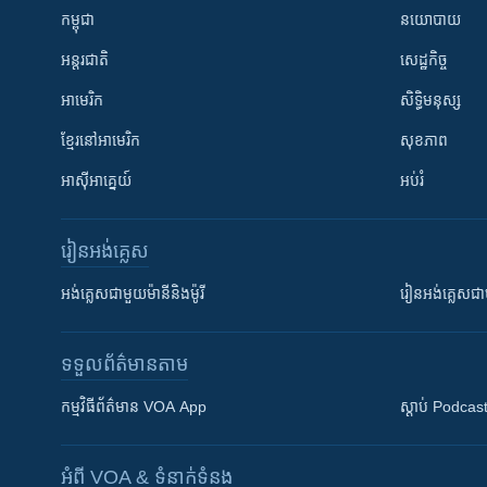
កម្ពុជា
នយោបាយ
អន្តរជាតិ
សេដ្ឋកិច្ច
អាមេរិក
សិទ្ធិមនុស្ស
ខ្មែរ​នៅអាមេរិក
សុខភាព
អាស៊ីអាគ្នេយ៍
អប់រំ
រៀន​​អង់គ្លេស
អង់គ្លេស​ជាមួយ​ម៉ានី​និង​ម៉ូរី
រៀន​​​​​​អង់គ្លេ
ទទួល​ព័ត៌មាន​តាម
កម្មវិធី​ព័ត៌មាន VOA App
ស្តាប់ Podcas
អំពី​ VOA & ទំនាក់ទំនង