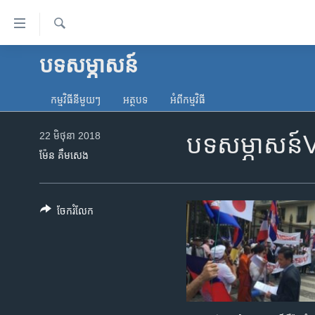
ភ្ជាប់​
ទៅ​
គេហទំព័រ​
ស្វែង​
បទ​សម្ភាសន៍
កម្ពុជា
រក
ទាក់ទង
អន្តរជាតិ
រំលង​
កម្មវិធី​នីមួយៗ
អត្ថបទ​
អំពី​កម្មវិធី​
និង​
អាមេរិក
ចូល​
22 មិថុនា 2018
បទសម្ភាសន៍VOA
ចិន
ទៅ​​
ម៉ែន គឹមសេង
ទំព័រ​
ហេឡូវីអូអេ
ព័ត៌មាន​​
កម្ពុជាច្នៃប្រតិដ្ឋ
តែ​
ចែករំលែក
ម្តង
ព្រឹត្តិការណ៍ព័ត៌មាន
រំលង​
ទូរទស្សន៍ / វីដេអូ​
និង​
ចូល​
វិទ្យុ / ផតខាសថ៍
ទៅ​
កម្មវិធីទាំងអស់
ទំព័រ​