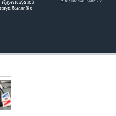
ទាញ​យក​ពី​តំណភ្ជាប់​ដើម
មទារ​ឱ្យ​ប្រទេស​ជប៉ុន​ឈប់​
EMBED
ាស​ជាមួយ​នឹង​លោកម៉ែន