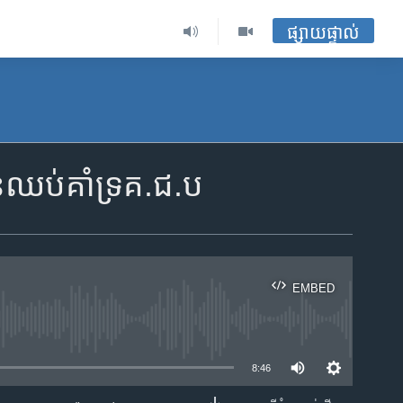
ផ្សាយផ្ទាល់
ន​ឈប់​គាំទ្រ​គ.ជ.ប
EMBED
ble
8:46