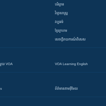
បរិស្ថាន
វិទ្យាសាស្រ្ត
វប្បធម៌
ខ្មែរក្រហម
សេចក្តីរាយការណ៍ពិសេស
ស​​ជាមួយ VOA
VOA Learning English
ts
ព័ត៌មាន​តាម​អ៊ីមែល