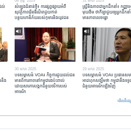
06 កុម្ភៈ 2025
31 មករា 2025
់ដល់
សំឡេងជំនាន់ថ្មី៖ ការផ្សព្វផ្សាយអំពី
ស្រ្តី​និង​ភាព​ជា​អ្នក​ដឹកនាំ៖ កញ្ញា​
សុវត្ថិភាពអ៊ីនធឺណិតជួយកាត់
មុយងីម ថា​កីឡា​ជួយឲ្យ​អ្នកដឹកនាំ​
បន្ថយហានិភ័យរបស់កុមារនិងយុវជន
មាន​ភាព​លេចធ្លោ
30 មករា 2025
29 មករា 2025
​
បទសម្ភាសន៍ VOA៖ កិច្ចការ​ជួយ​ដល់​ជន​
បទសម្ភាសន៍ VOA៖ ប្រធាន​សម
​នឹង​
មាន​ពិការភាព​នៅកម្ពុជា​រង​ប៉ះពាល់​
អាដហុក​សង្ឃឹម​ថា កម្ពុជា​នឹង​ទទួ
ដោយសារ​ការ​បង្កក​ជំនួយ​ថវិកា​របស់​
ជំនួយ​អាមេរិក​ឡើងវិញ
អាមេរិក
មើល​វីដេអ