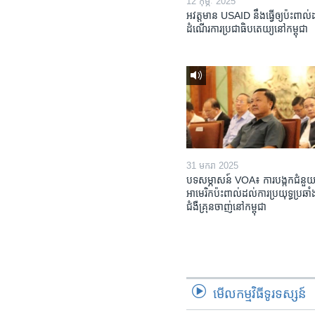
12 កុម្ភៈ 2025
អវត្តមាន USAID នឹងធ្វើឲ្យប៉ះពាល
ដំណើរការប្រជាធិបតេយ្យនៅកម្ពុជា
31 មករា 2025
បទសម្ភាសន៍ VOA៖ ការបង្កក​ជំនួយ
អាមេរិក​ប៉ះពាល់ដល់​ការប្រយុទ្ធ​ប្រឆាំង
ជំងឺ​គ្រុនចាញ់​នៅ​កម្ពុជា
មើល​កម្មវិធី​ទូរទស្សន៍