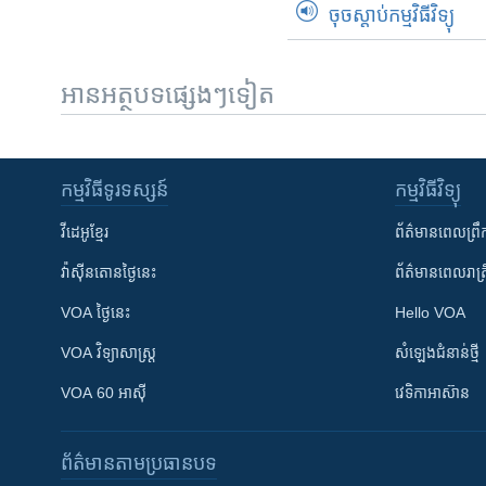
ចុចស្តាប់កម្មវិធីវិទ្យុ
អានអត្ថបទផ្សេងៗទៀត
កម្មវិធី​ទូរទស្សន៍
កម្មវិធី​វិទ្យុ
វីដេអូ​ខ្មែរ
ព័ត៌មាន​ពេល​ព្រឹ
វ៉ាស៊ីនតោន​ថ្ងៃ​នេះ
ព័ត៌មាន​​ពេល​រាត្រ
VOA ថ្ងៃនេះ
Hello VOA
VOA ​វិទ្យាសាស្ត្រ
សំឡេង​ជំនាន់​ថ្មី
VOA 60 អាស៊ី
វេទិកា​អាស៊ាន
ព័ត៌មាន​តាមប្រធានបទ​