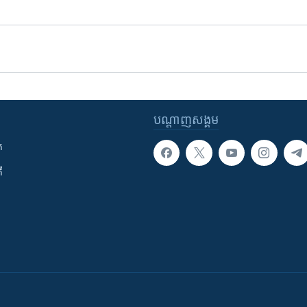
បណ្តាញ​សង្គម
ក
ី