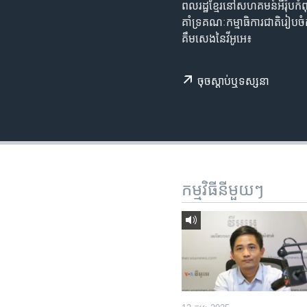
រចនា
ពលរដ្ឋ​ខ្មែរ​នៅ​សហគមន៍​អឺរ៉ុប​កំពុ
សម្ព័ន្ធ​
គាំទ្រ​គណៈកម្មាធិការ​ជាតិ​រៀប
រំលង​
គឹមសេងនៃ​វីអូអេ​៖
និង​
ចូល​
ចុច​​ស្តាប់​ឬ​ទស្សនា
ទៅ​
កាន់​
ទំព័រ​
ស្វែង​
រក
កម្មវិធី​នីមួយៗ