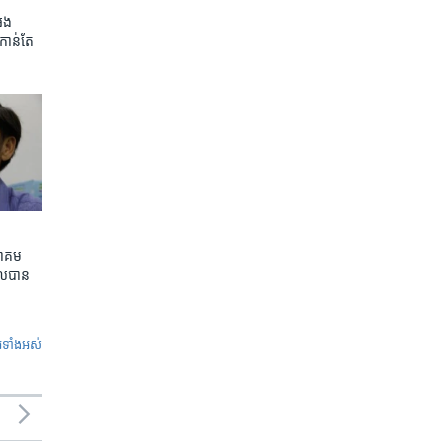
អេង
កាន់តែ​
ាគម​
ល​បាន​
ូ​ទាំង​អស់