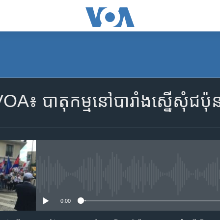
៖ បាតុកម្ម​នៅ​បារាំង​ស្នើ​សុំ​ជប៉ុ
No media source currently availa
0:00