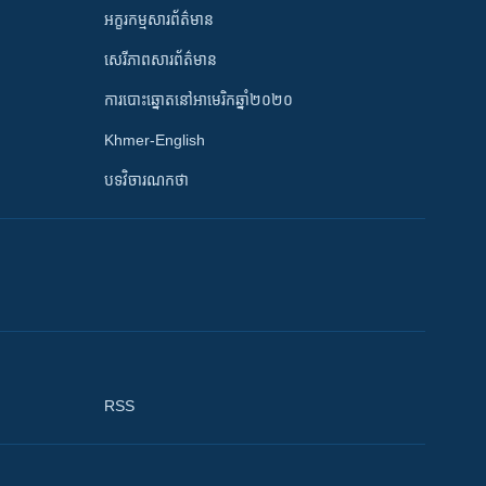
អក្ខរកម្មសារព័ត៌មាន
សេរីភាពសារព័ត៌មាន
ការបោះឆ្នោតនៅអាមេរិកឆ្នាំ២០២០
Khmer-English
បទវិចារណកថា
RSS