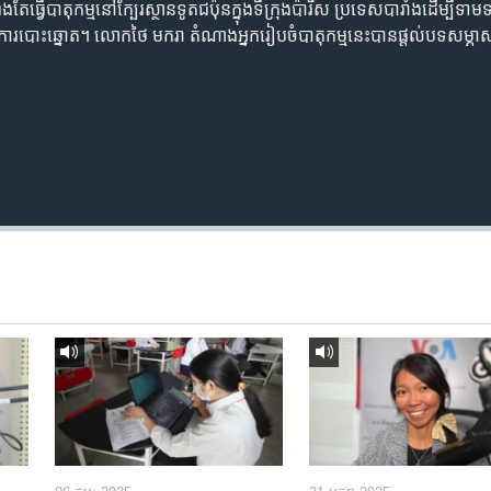
ងតែ​ធ្វើ​បាតុកម្ម​នៅ​ក្បែរស្ថានទូត​ជប៉ុន​ក្នុង​ទីក្រុង​ប៉ារីស​ ប្រទេស​បារាំង​ដើម្បី​ទា
ចំការបោះឆ្នោត។ លោកថៃ​ មករា តំណាងអ្នករៀបចំ​បាតុកម្ម​នេះ​បាន​ផ្តល់​បទសម្ភ