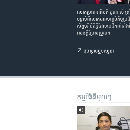
រចនា
សម្ព័ន្ធ​
លោក​ប្រធានាធិបតី ដូណាល់ ត្រាំ
រំលង​
បន្ទាប់​ពី​លោក​បាន​បញ្ចប់​កិច្ច​ប្
និង​
សិង្ហបុរី អំពី​អ្វី​ដែល​មេដឹកនាំ​ទ
ចូល​
សេចក្តី​ប្រែ​សម្រួល។
ទៅ​
កាន់​
ទំព័រ​
ចុច​​ស្តាប់​ឬ​ទស្សនា
ស្វែង​
រក
កម្មវិធី​នីមួយៗ