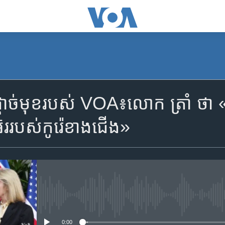
តាច់មុខរបស់ VOA៖លោក ត្រាំ ថា «យើង
ែរ​របស់​កូរ៉េ​ខាង​ជើង»
No media source currently availa
0:00