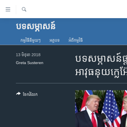
ភ្ជាប់​
ទៅ​
គេហទំព័រ​
ស្វែង​
បទ​សម្ភាសន៍
កម្ពុជា
រក
ទាក់ទង
អន្តរជាតិ
រំលង​
កម្មវិធី​នីមួយៗ
អត្ថបទ​
អំពី​កម្មវិធី​
និង​
អាមេរិក
ចូល​
13 មិថុនា 2018
បទសម្ភាសន៍​ផ្
ចិន
ទៅ​​
Greta Susteren
ទំព័រ​
ហេឡូវីអូអេ
អាវុធ​នុយក្លេអ៊
ព័ត៌មាន​​
កម្ពុជាច្នៃប្រតិដ្ឋ
តែ​
ម្តង
ព្រឹត្តិការណ៍ព័ត៌មាន
រំលង​
ចែករំលែក
ទូរទស្សន៍ / វីដេអូ​
និង​
ចូល​
វិទ្យុ / ផតខាសថ៍
ទៅ​
កម្មវិធីទាំងអស់
ទំព័រ​