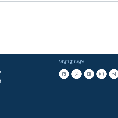
បណ្តាញ​សង្គម
ក
ី