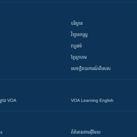
បរិស្ថាន
វិទ្យាសាស្រ្ត
វប្បធម៌
ខ្មែរក្រហម
សេចក្តីរាយការណ៍ពិសេស
ស​​ជាមួយ VOA
VOA Learning English
ts
ព័ត៌មាន​តាម​អ៊ីមែល