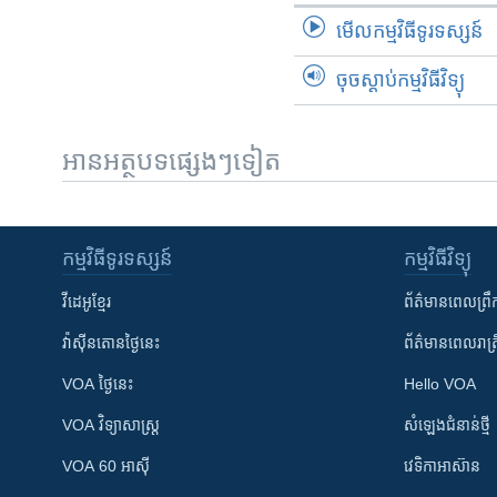
មើល​កម្មវិធី​ទូរទស្សន៍
ចុចស្តាប់កម្មវិធីវិទ្យុ
អានអត្ថបទផ្សេងៗទៀត
កម្មវិធី​ទូរទស្សន៍
កម្មវិធី​វិទ្យុ
វីដេអូ​ខ្មែរ
ព័ត៌មាន​ពេល​ព្រឹ
វ៉ាស៊ីនតោន​ថ្ងៃ​នេះ
ព័ត៌មាន​​ពេល​រាត្រ
VOA ថ្ងៃនេះ
Hello VOA
VOA ​វិទ្យាសាស្ត្រ
សំឡេង​ជំនាន់​ថ្មី
VOA 60 អាស៊ី
វេទិកា​អាស៊ាន