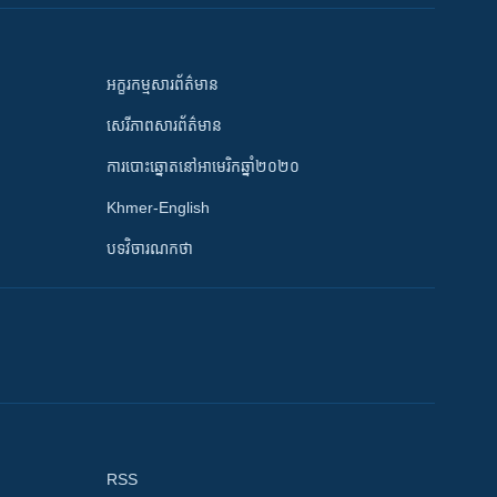
អក្ខរកម្មសារព័ត៌មាន
សេរីភាពសារព័ត៌មាន
ការបោះឆ្នោតនៅអាមេរិកឆ្នាំ២០២០
Khmer-English
បទវិចារណកថា
RSS