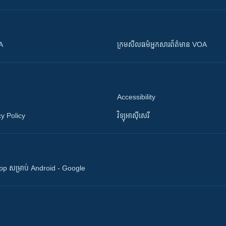
OA
ក្រម​​​សីលធម៌​​​អ្នក​​​សារព័ត៌មាន VOA
Accessibility
y Policy
វិទ្យុ​អាស៊ី​សេរី
 App សម្រាប់ Android - Google