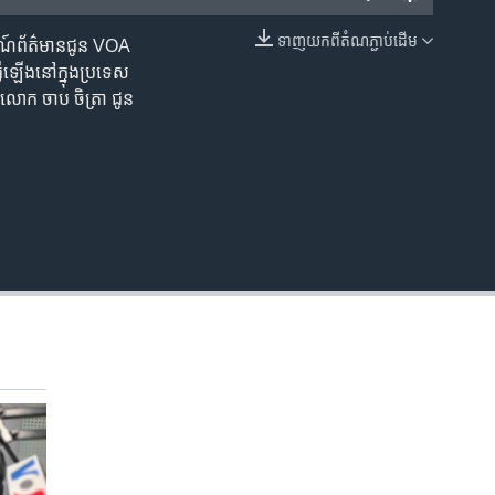
ទាញ​យក​ពី​តំណភ្ជាប់​ដើម
រណ៍​ព័ត៌មាន​ជូន VOA
EMBED
វើ​ឡើង​នៅ​ក្នុង​ប្រទេស​
ិង​លោក ចាប​ ចិត្រា​ ជូន​