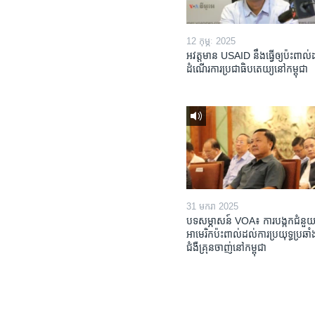
12 កុម្ភៈ 2025
អវត្តមាន USAID នឹងធ្វើឲ្យប៉ះពាល
ដំណើរការប្រជាធិបតេយ្យនៅកម្ពុជា
31 មករា 2025
បទសម្ភាសន៍ VOA៖ ការបង្កក​ជំនួយ
អាមេរិក​ប៉ះពាល់ដល់​ការប្រយុទ្ធ​ប្រឆាំង
ជំងឺ​គ្រុនចាញ់​នៅ​កម្ពុជា