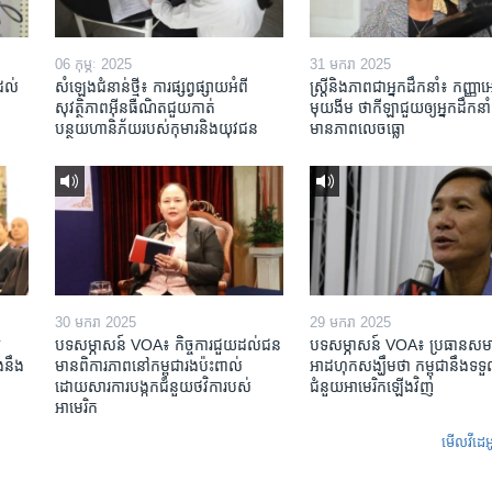
06 កុម្ភៈ 2025
31 មករា 2025
់ដល់
សំឡេងជំនាន់ថ្មី៖ ការផ្សព្វផ្សាយអំពី
ស្រ្តី​និង​ភាព​ជា​អ្នក​ដឹកនាំ៖ កញ្ញា​
សុវត្ថិភាពអ៊ីនធឺណិតជួយកាត់
មុយងីម ថា​កីឡា​ជួយឲ្យ​អ្នកដឹកនាំ​
បន្ថយហានិភ័យរបស់កុមារនិងយុវជន
មាន​ភាព​លេចធ្លោ
30 មករា 2025
29 មករា 2025
​
បទសម្ភាសន៍ VOA៖ កិច្ចការ​ជួយ​ដល់​ជន​
បទសម្ភាសន៍ VOA៖ ប្រធាន​សម
​នឹង​
មាន​ពិការភាព​នៅកម្ពុជា​រង​ប៉ះពាល់​
អាដហុក​សង្ឃឹម​ថា កម្ពុជា​នឹង​ទទួ
ដោយសារ​ការ​បង្កក​ជំនួយ​ថវិកា​របស់​
ជំនួយ​អាមេរិក​ឡើងវិញ
អាមេរិក
មើល​វីដេអ