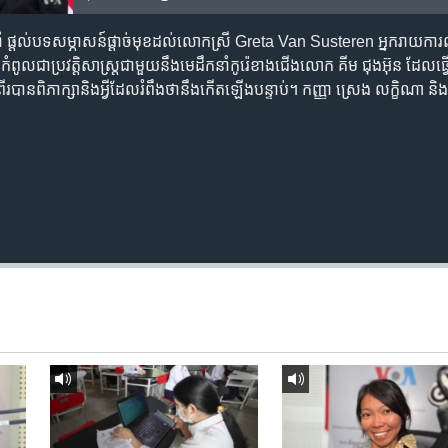
 ផ្តល់​បទ​សម្ភាសន៍​ផ្តាច់​មុខ​ដល់​លោកស្រី Greta Van Susteren អ្នក​រាយកា
រជុំ​កំពូល​ជា​ប្រវត្តិសាស្ត្រ​ជាមួយ​នឹង​មេដឹកនាំ​កូរ៉េ​ខាងជើង​លោក គីម ជុងអ៊ុន ដែល​ធ្
ាំង​ពីរ​បាន​ពិភាក្សា​និង​អ្វី​ដែល​រំពឹង​ថា​នឹង​កើត​ឡើង​បន្ទាប់។ កញ្ញា ស្រេង លក្ខិណា ន