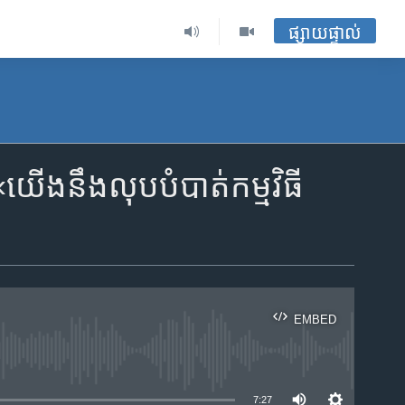
ផ្សាយផ្ទាល់
​នឹង​លុប​បំបាត់​កម្មវិធី​
EMBED
ble
7:27