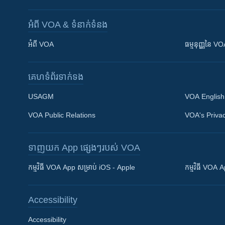
អំពី​ VOA & ទំនាក់ទំនង
អំពី​ VOA
ធម្មនុញ្ញ​នៃ V
គេហទំព័រ​​ទាក់ទង
USAGM
VOA English
VOA Public Relations
VOA's Privac
ទាញយក​ App ផ្សេងៗ​របស់​ VOA
Khmer English
កម្មវិធី​ VOA App សម្រាប់ iOS - Apple
កម្មវិធី​ VOA
បណ្តាញ​សង្គម
Accessibility
Accessibility
ភាសា