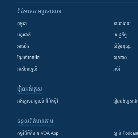
ព័ត៌មាន​តាមប្រធានបទ​
កម្ពុជា
នយោបាយ
អន្តរជាតិ
សេដ្ឋកិច្ច
អាមេរិក
សិទ្ធិមនុស្ស
ខ្មែរ​នៅអាមេរិក
សុខភាព
អាស៊ីអាគ្នេយ៍
អប់រំ
រៀន​​អង់គ្លេស
អង់គ្លេស​ជាមួយ​ម៉ានី​និង​ម៉ូរី
រៀន​​​​​​អង់គ្លេ
ទទួល​ព័ត៌មាន​តាម
កម្មវិធី​ព័ត៌មាន VOA App
ស្តាប់ Podcas