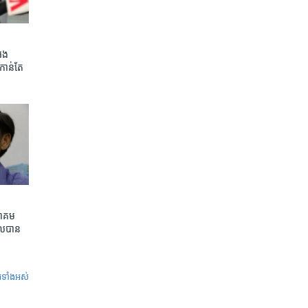
អេង
កាន់តែ​
ាគម​
ល​បាន​
ូ​ទាំង​អស់