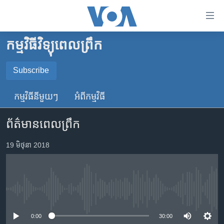
ភ្ជាប់​
ទៅ​
គេហទំព័រ​
កម្មវិធីវិទ្យុពេលព្រឹក
កម្ពុជា
ទាក់ទង
រំលង​
អន្តរជាតិ
Subscribe
និង​
SUBSCRIBE
អាមេរិក
ចូល​
កម្មវិធី​នីមួយៗ
អំពី​កម្មវិធី​
ទៅ​​
ចិន
YouTube Music
ទំព័រ​
ព័ត៌មានពេលព្រឹក
ហេឡូវីអូអេ
ព័ត៌មាន​​
តែ​
កម្ពុជាច្នៃប្រតិដ្ឋ
19 មិថុនា 2018
Spotify
ម្តង
ព្រឹត្តិការណ៍ព័ត៌មាន
រំលង​
ទទួល​​​សេវា​​​ Podcast
និង​
ទូរទស្សន៍ / វីដេអូ​
ចូល​
No media source currently available
វិទ្យុ / ផតខាសថ៍
ទៅ​
ទំព័រ​
កម្មវិធីទាំងអស់
0:00
30:00