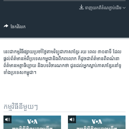
រចនា
សម្ព័ន្ធ​
ទាញ​យក​ពី​តំណភ្ជាប់​ដើម
Khmer English
រំលង​
និង​
បណ្តាញ​សង្គម
ចែករំលែក
ចូល​
ទៅ​
កាន់​
ទំព័រ​
នេះជា​កម្ម​វិធីផ្សាយ​ប្រចាំថ្ងៃ​តាម​វិទ្យុ​ជា​ភាសា​ខ្មែរ​ រយៈ​ពេល​ ៣០​​នាទី ដែល​
ភាសា
ស្វែង​
ផ្តល់​ព័ត៌មាន​អំពី​ប្រទេស​កម្ពុជា​និង​ពិភព​លោក​ ក៏ដូច​​ជា​ព័ត៌មាន​ពិពណ៌នា​
រក
ព័ត៌មាន​អត្ថា​ធិប្បាយ​ និង​បទ​​វិចារណកថា​ ជូន​ដល់​អ្នក​ស្តាប់​ភាសា​ខ្មែរ​នៅ​ទូ
ទាំង​ប្រទេស​កម្ពុជា។
កម្មវិធី​នីមួយៗ