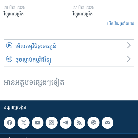
28 មីនា 2025
27 មីនា 2025
វិទ្យុពេលព្រឹក
វិទ្យុពេលព្រឹក
មើល​វីដេអូ​ទាំង​អស់
មើល​កម្មវិធី​ទូរទស្សន៍
ចុចស្តាប់កម្មវិធីវិទ្យុ
អានអត្ថបទផ្សេងៗទៀត
បណ្តាញ​សង្គម