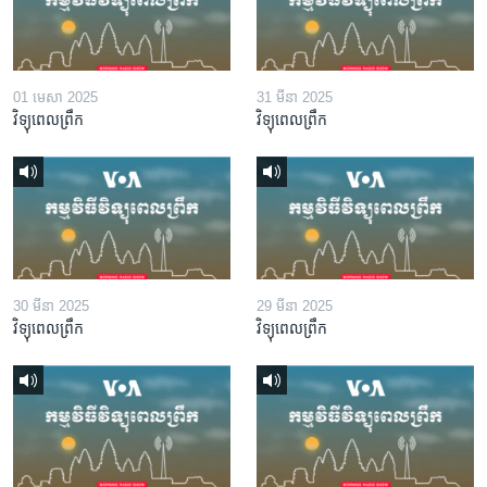
01 មេសា 2025
31 មីនា 2025
វិទ្យុពេលព្រឹក
វិទ្យុពេលព្រឹក
30 មីនា 2025
29 មីនា 2025
វិទ្យុពេលព្រឹក
វិទ្យុពេលព្រឹក