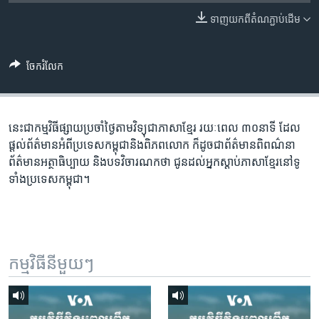
រចនា
សម្ព័ន្ធ​
ទាញ​យក​ពី​តំណភ្ជាប់​ដើម
Khmer English
រំលង​
និង​
បណ្តាញ​សង្គម
ចែករំលែក
ចូល​
ទៅ​
កាន់​
ទំព័រ​
នេះជា​កម្ម​វិធីផ្សាយ​ប្រចាំថ្ងៃ​តាម​វិទ្យុ​ជា​ភាសា​ខ្មែរ​ រយៈ​ពេល​ ៣០​​នាទី ដែល​
ភាសា
ស្វែង​
ផ្តល់​ព័ត៌មាន​អំពី​ប្រទេស​កម្ពុជា​និង​ពិភព​លោក​ ក៏ដូច​​ជា​ព័ត៌មាន​ពិពណ៌នា​
រក
ព័ត៌មាន​អត្ថា​ធិប្បាយ​ និង​បទ​​វិចារណកថា​ ជូន​ដល់​អ្នក​ស្តាប់​ភាសា​ខ្មែរ​នៅ​ទូ
ទាំង​ប្រទេស​កម្ពុជា។
កម្មវិធី​នីមួយៗ