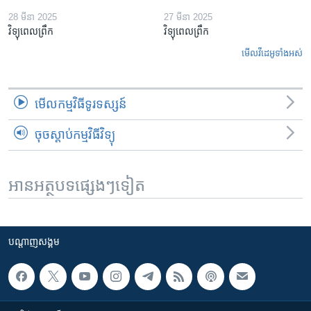
28 មីនា 2025
27 មីនា 2025
វិទ្យុពេលព្រឹក
វិទ្យុពេលព្រឹក
មើល​វីដេអូ​ទាំង​អស់
មើល​កម្មវិធី​ទូរទស្សន៍
ចុចស្តាប់កម្មវិធីវិទ្យុ
អានអត្ថបទផ្សេងៗទៀត
បណ្តាញ​សង្គម