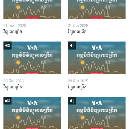
01 មេសា 2025
31 មីនា 2025
វិទ្យុពេលព្រឹក
វិទ្យុពេលព្រឹក
30 មីនា 2025
29 មីនា 2025
វិទ្យុពេលព្រឹក
វិទ្យុពេលព្រឹក