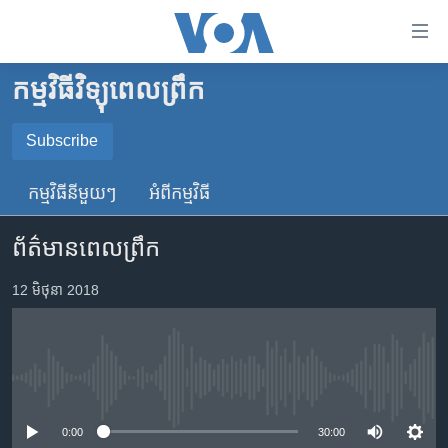
ភ្ជាប់​
ទៅ​
គេហទំព័រ​
កម្មវិធីវិទ្យុពេលព្រឹក
កម្ពុជា
ទាក់ទង
រំលង​
អន្តរជាតិ
Subscribe
និង​
SUBSCRIBE
អាមេរិក
ចូល​
កម្មវិធី​នីមួយៗ
អំពី​កម្មវិធី​
ទៅ​​
ចិន
YouTube Music
ទំព័រ​
ព័ត៌មានពេលព្រឹក
ហេឡូវីអូអេ
ព័ត៌មាន​​
តែ​
កម្ពុជាច្នៃប្រតិដ្ឋ
12 មិថុនា 2018
Spotify
ម្តង
ព្រឹត្តិការណ៍ព័ត៌មាន
រំលង​
ទទួល​​​សេវា​​​ Podcast
និង​
ទូរទស្សន៍ / វីដេអូ​
ចូល​
No media source currently available
វិទ្យុ / ផតខាសថ៍
ទៅ​
ទំព័រ​
កម្មវិធីទាំងអស់
0:00
30:00