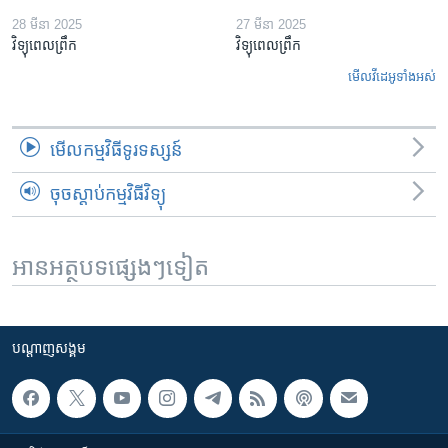
28 មីនា 2025
27 មីនា 2025
វិទ្យុពេលព្រឹក
វិទ្យុពេលព្រឹក
មើល​វីដេអូ​ទាំង​អស់
មើល​កម្មវិធី​ទូរទស្សន៍
ចុចស្តាប់កម្មវិធីវិទ្យុ
អានអត្ថបទផ្សេងៗទៀត
បណ្តាញ​សង្គម