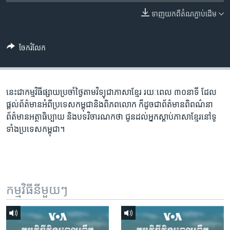
រចនា
សម្ព័ន្ធ​
ទាញ​យក​ពី​តំណភ្ជាប់​ដើម
Khmer English
រំលង​
និង​
បណ្តាញ​សង្គម
ចែករំលែក
ចូល​
ទៅ​
កាន់​
ទំព័រ​
នេះជា​កម្ម​វិធីផ្សាយ​ប្រចាំថ្ងៃ​តាម​វិទ្យុ​ជា​ភាសា​ខ្មែរ​ រយៈ​ពេល​ ៣០​​នាទី ដែល​
ភាសា
ស្វែង​
ផ្តល់​ព័ត៌មាន​អំពី​ប្រទេស​កម្ពុជា​និង​ពិភព​លោក​ ក៏ដូច​​ជា​ព័ត៌មាន​ពិពណ៌នា​
រក
ព័ត៌មាន​អត្ថា​ធិប្បាយ​ និង​បទ​​វិចារណកថា​ ជូន​ដល់​អ្នក​ស្តាប់​ភាសា​ខ្មែរ​នៅ​ទូ
ទាំង​ប្រទេស​កម្ពុជា។
កម្មវិធី​នីមួយៗ