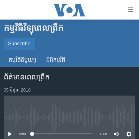
ភ្ជាប់​
ទៅ​
គេហទំព័រ​
កម្មវិធីវិទ្យុពេលព្រឹក
កម្ពុជា
ទាក់ទង
រំលង​
អន្តរជាតិ
Subscribe
និង​
SUBSCRIBE
អាមេរិក
ចូល​
កម្មវិធី​នីមួយៗ
អំពី​កម្មវិធី​
ទៅ​​
ចិន
YouTube Music
ទំព័រ​
ព័ត៌មានពេលព្រឹក
ហេឡូវីអូអេ
ព័ត៌មាន​​
តែ​
កម្ពុជាច្នៃប្រតិដ្ឋ
05 មិថុនា 2018
Spotify
ម្តង
ព្រឹត្តិការណ៍ព័ត៌មាន
រំលង​
ទទួល​​​សេវា​​​ Podcast
និង​
ទូរទស្សន៍ / វីដេអូ​
ចូល​
No media source currently available
វិទ្យុ / ផតខាសថ៍
ទៅ​
ទំព័រ​
កម្មវិធីទាំងអស់
0:00
30:00