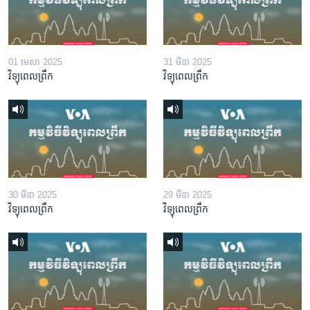
01 មេសា 2025
31 មីនា 2025
វិទ្យុពេលព្រឹក
វិទ្យុពេលព្រឹក
30 មីនា 2025
29 មីនា 2025
វិទ្យុពេលព្រឹក
វិទ្យុពេលព្រឹក