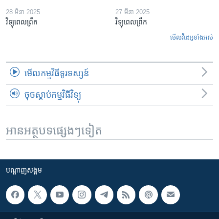
28 មីនា 2025
27 មីនា 2025
វិទ្យុពេលព្រឹក
វិទ្យុពេលព្រឹក
មើល​វីដេអូ​ទាំង​អស់
មើល​កម្មវិធី​ទូរទស្សន៍
ចុចស្តាប់កម្មវិធីវិទ្យុ
អានអត្ថបទផ្សេងៗទៀត
បណ្តាញ​សង្គម