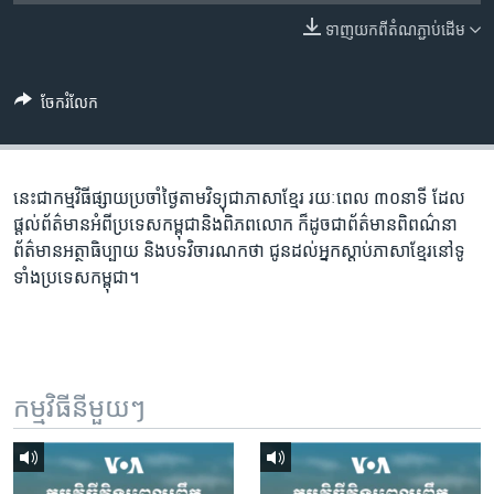
រចនា
សម្ព័ន្ធ​
ទាញ​យក​ពី​តំណភ្ជាប់​ដើម
Khmer English
រំលង​
និង​
បណ្តាញ​សង្គម
ចែករំលែក
ចូល​
ទៅ​
កាន់​
ទំព័រ​
នេះជា​កម្ម​វិធីផ្សាយ​ប្រចាំថ្ងៃ​តាម​វិទ្យុ​ជា​ភាសា​ខ្មែរ​ រយៈ​ពេល​ ៣០​​នាទី ដែល​
ភាសា
ស្វែង​
ផ្តល់​ព័ត៌មាន​អំពី​ប្រទេស​កម្ពុជា​និង​ពិភព​លោក​ ក៏ដូច​​ជា​ព័ត៌មាន​ពិពណ៌នា​
រក
ព័ត៌មាន​អត្ថា​ធិប្បាយ​ និង​បទ​​វិចារណកថា​ ជូន​ដល់​អ្នក​ស្តាប់​ភាសា​ខ្មែរ​នៅ​ទូ
ទាំង​ប្រទេស​កម្ពុជា។
កម្មវិធី​នីមួយៗ