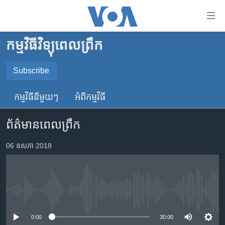
ភ្ជាប់​
ទៅ​
គេហទំព័រ​
កម្មវិធីវិទ្យុពេលព្រឹក
កម្ពុជា
ទាក់ទង
រំលង​
អន្តរជាតិ
Subscribe
និង​
SUBSCRIBE
អាមេរិក
ចូល​
កម្មវិធី​នីមួយៗ
អំពី​កម្មវិធី​
ទៅ​​
ចិន
YouTube Music
ទំព័រ​
ព័ត៌មានពេលព្រឹក
ហេឡូវីអូអេ
ព័ត៌មាន​​
តែ​
កម្ពុជាច្នៃប្រតិដ្ឋ
06 ឧសភា 2018
Spotify
ម្តង
ព្រឹត្តិការណ៍ព័ត៌មាន
រំលង​
ទទួល​​​សេវា​​​ Podcast
និង​
ទូរទស្សន៍ / វីដេអូ​
ចូល​
No media source currently available
វិទ្យុ / ផតខាសថ៍
ទៅ​
ទំព័រ​
កម្មវិធីទាំងអស់
0:00
30:00