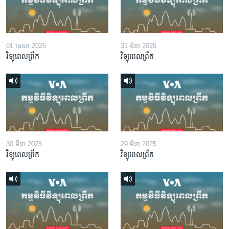
01 មេសា 2025
31 មីនា 2025
វិទ្យុពេលព្រឹក
វិទ្យុពេលព្រឹក
30 មីនា 2025
29 មីនា 2025
វិទ្យុពេលព្រឹក
វិទ្យុពេលព្រឹក