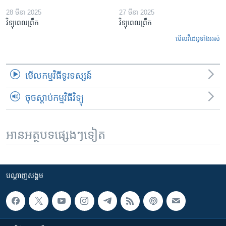
28 មីនា 2025
27 មីនា 2025
វិទ្យុពេលព្រឹក
វិទ្យុពេលព្រឹក
មើល​វីដេអូ​ទាំង​អស់
មើល​កម្មវិធី​ទូរទស្សន៍
ចុចស្តាប់កម្មវិធីវិទ្យុ
អានអត្ថបទផ្សេងៗទៀត
បណ្តាញ​សង្គម