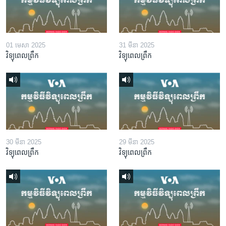
01 មេសា 2025
31 មីនា 2025
វិទ្យុពេលព្រឹក
វិទ្យុពេលព្រឹក
30 មីនា 2025
29 មីនា 2025
វិទ្យុពេលព្រឹក
វិទ្យុពេលព្រឹក