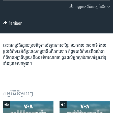
រចនា
សម្ព័ន្ធ​
ទាញ​យក​ពី​តំណភ្ជាប់​ដើម
Khmer English
រំលង​
និង​
បណ្តាញ​សង្គម
ចែករំលែក
ចូល​
ទៅ​
កាន់​
ទំព័រ​
នេះជា​កម្ម​វិធីផ្សាយ​ប្រចាំថ្ងៃ​តាម​វិទ្យុ​ជា​ភាសា​ខ្មែរ​ រយៈ​ពេល​ ៣០​​នាទី ដែល​
ភាសា
ស្វែង​
ផ្តល់​ព័ត៌មាន​អំពី​ប្រទេស​កម្ពុជា​និង​ពិភព​លោក​ ក៏ដូច​​ជា​ព័ត៌មាន​ពិពណ៌នា​
រក
ព័ត៌មាន​អត្ថា​ធិប្បាយ​ និង​បទ​​វិចារណកថា​ ជូន​ដល់​អ្នក​ស្តាប់​ភាសា​ខ្មែរ​នៅ​ទូ
ទាំង​ប្រទេស​កម្ពុជា។
កម្មវិធី​នីមួយៗ