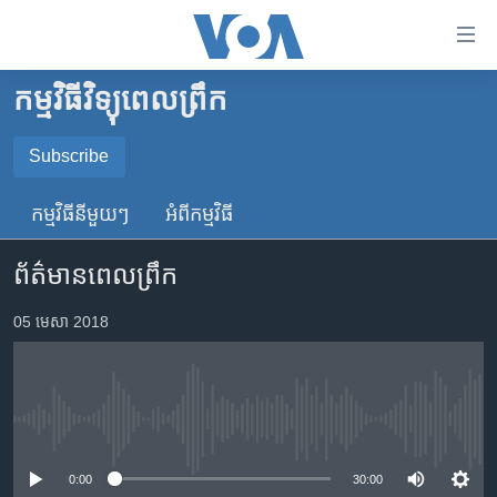
ភ្ជាប់​
ទៅ​
គេហទំព័រ​
កម្មវិធីវិទ្យុពេលព្រឹក
កម្ពុជា
ទាក់ទង
រំលង​
អន្តរជាតិ
Subscribe
និង​
SUBSCRIBE
អាមេរិក
ចូល​
កម្មវិធី​នីមួយៗ
អំពី​កម្មវិធី​
ទៅ​​
ចិន
YouTube Music
ទំព័រ​
ព័ត៌មានពេលព្រឹក
ហេឡូវីអូអេ
ព័ត៌មាន​​
តែ​
កម្ពុជាច្នៃប្រតិដ្ឋ
05 មេសា 2018
Spotify
ម្តង
ព្រឹត្តិការណ៍ព័ត៌មាន
រំលង​
ទទួល​​​សេវា​​​ Podcast
និង​
ទូរទស្សន៍ / វីដេអូ​
ចូល​
No media source currently available
វិទ្យុ / ផតខាសថ៍
ទៅ​
ទំព័រ​
កម្មវិធីទាំងអស់
0:00
30:00