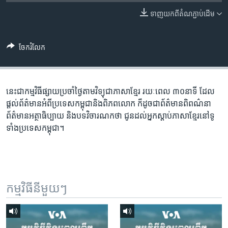
រចនា
សម្ព័ន្ធ​
ទាញ​យក​ពី​តំណភ្ជាប់​ដើម
Khmer English
រំលង​
និង​
បណ្តាញ​សង្គម
ចែករំលែក
ចូល​
ទៅ​
កាន់​
ទំព័រ​
នេះជា​កម្ម​វិធីផ្សាយ​ប្រចាំថ្ងៃ​តាម​វិទ្យុ​ជា​ភាសា​ខ្មែរ​ រយៈ​ពេល​ ៣០​​នាទី ដែល​
ភាសា
ស្វែង​
ផ្តល់​ព័ត៌មាន​អំពី​ប្រទេស​កម្ពុជា​និង​ពិភព​លោក​ ក៏ដូច​​ជា​ព័ត៌មាន​ពិពណ៌នា​
រក
ព័ត៌មាន​អត្ថា​ធិប្បាយ​ និង​បទ​​វិចារណកថា​ ជូន​ដល់​អ្នក​ស្តាប់​ភាសា​ខ្មែរ​នៅ​ទូ
ទាំង​ប្រទេស​កម្ពុជា។
កម្មវិធី​នីមួយៗ