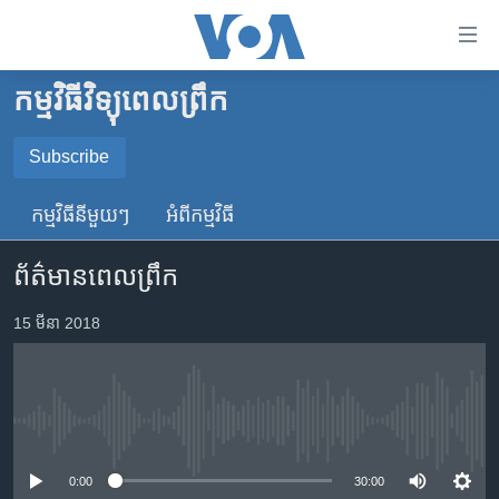
ភ្ជាប់​
ទៅ​
គេហទំព័រ​
កម្មវិធីវិទ្យុពេលព្រឹក
កម្ពុជា
ទាក់ទង
រំលង​
អន្តរជាតិ
Subscribe
និង​
SUBSCRIBE
អាមេរិក
ចូល​
កម្មវិធី​នីមួយៗ
អំពី​កម្មវិធី​
ទៅ​​
ចិន
YouTube Music
ទំព័រ​
ព័ត៌មានពេលព្រឹក
ហេឡូវីអូអេ
ព័ត៌មាន​​
តែ​
កម្ពុជាច្នៃប្រតិដ្ឋ
15 មីនា 2018
Spotify
ម្តង
ព្រឹត្តិការណ៍ព័ត៌មាន
រំលង​
ទទួល​​​សេវា​​​ Podcast
និង​
ទូរទស្សន៍ / វីដេអូ​
ចូល​
No media source currently available
វិទ្យុ / ផតខាសថ៍
ទៅ​
ទំព័រ​
កម្មវិធីទាំងអស់
0:00
30:00