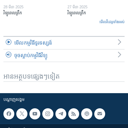
28 មីនា 2025
27 មីនា 2025
វិទ្យុពេលព្រឹក
វិទ្យុពេលព្រឹក
មើល​វីដេអូ​ទាំង​អស់
មើល​កម្មវិធី​ទូរទស្សន៍
ចុចស្តាប់កម្មវិធីវិទ្យុ
អានអត្ថបទផ្សេងៗទៀត
បណ្តាញ​សង្គម