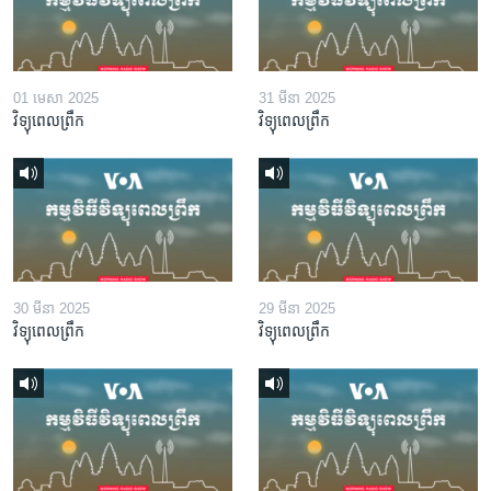
01 មេសា 2025
31 មីនា 2025
វិទ្យុពេលព្រឹក
វិទ្យុពេលព្រឹក
30 មីនា 2025
29 មីនា 2025
វិទ្យុពេលព្រឹក
វិទ្យុពេលព្រឹក